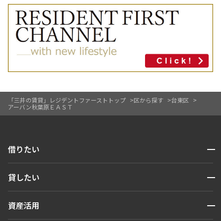
「三井の賃貸」レジデントファーストトップ
区から探す
台東区
アーバン秋葉原ＥＡＳＴ
開閉
借りたい
検索する
開閉
貸したい
人気エリアから探す
賃貸運営
区から探す
開閉
資産活用
お問い合わせ
駅・沿線から探す