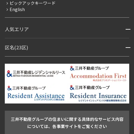
ピックアックキーワード
フリーレント
English
ペット可
コンシェルジュ付き
人気エリア
開閉
ブランドマンション
赤坂・六本木
広尾・麻布・麻布十番
虎ノ門・麻布台
区名(23区)
開閉
青山・表参道・原宿
白金・目黒
高輪・五反田・大崎
恵比寿・代官山・中目黒
渋谷・松濤・代々木上原
番町・四谷・九段
港区
渋谷区
中央区
新宿区
文京区
千代田区
目黒区
日本橋・銀座
市ヶ谷・神楽坂・飯田橋
三田・芝・浜松町
品川区
世田谷区
大田区
江東区
台東区
墨田区
中野区
芝浦・汐留・品川
月島・勝どき・豊洲
本郷・春日・小石川
豊島区
杉並区
板橋区
北区
練馬区
荒川区
足立区
新宿・代々木
目白・高田馬場・早稲田
中野・荻窪
葛飾区
江戸川区
池尻大橋・三軒茶屋
祐天寺・学芸大学・自由が丘
駒沢・用賀・二子玉川
成城・砧
池袋・板橋・王子
戸越・大井・蒲田
三井不動産グループの住まいに関する具体的なサービス内容
青山
渋谷
東京・大手町
新宿
品川
目黒・中目黒
については、各事業サイトをご覧ください
神田・御茶ノ水・秋葉原
初台・幡ヶ谷・笹塚