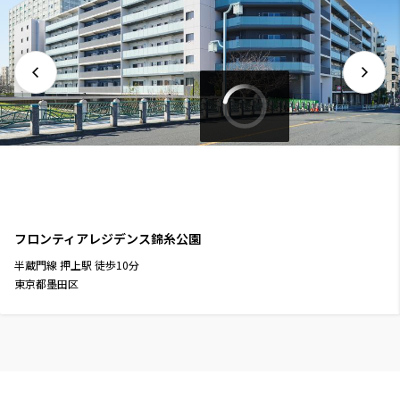
フロンティアレジデンス錦糸公園
半蔵門線
押上駅
徒歩
10
分
東京都墨田区