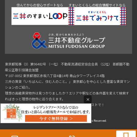
住んでからの安心サポートなら
すまいとくらしの総合情報サイトなら
東京都知事（3）第96482号 （一社） 不動産流通経営協会会員 （公社） 首都圏不動
産公正取引協議会加盟
〒107-0052 東京都港区赤坂八丁目4番14号 青山タワープレイス4階
三井の賃貸「いちばんに、住む人のこと。」 東京都心を中心とした豊富な賃貸マン
ションのご紹介。
理想の高級賃貸物件は見つかりましたか？エリアや駅などの条件面を変えて検索す
×
ればきっと理想の物件に巡り合えます。
都心の高級賃貸物件探しは[三井の賃貸]レジデントファーストで！
Copyright © RESIDENT FIRST Co.,Ltd. All Rights Reserved.
0120-321-719
9:30~18:00（水曜定休）