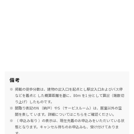
備考
掲載の徒歩分数は、建物の出入口を起点とし駅出入口およびバス停
などを着点と した概算距離を基に、80m を1 分として算出（端数切
り上げ）したものです。
間取り表記のN （納戸）やS （サービスルーム）は、居室以外の空
間を表して います。詳細については
こちら
をご確認ください。
（ 申込み有り ）の表示は、現在先着のお申込みをいただいている状
態となります。キャンセル待ちのお申込みも、受け付けておりま
す。