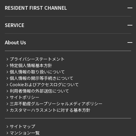
販売マンション
地図から探す
開閉
RESIDENT FIRST CHANNEL
お問い合わせ
キーワードから探す
NEWS
開閉
SERVICE
新着情報から探す
マンションレポート
ニュースから探す
営業窓口
商店街のある暮らし
開閉
About Us
新着募集情報
会員ページ
住まいのコラム
レジデントファーストについて
RESIDENT FIRST MEMBERS登録
RESIDENT FIRST MEMBERS登録
こだわりから探す
プライバシーステートメント
会社情報
ご入居・提携サービス
特定個人情報基本方針
こだわり一覧
事業案内
個人情報の取り扱いについて
お部屋探しからご契約まで
プレミアムマンション
個人情報の開示等手続きについて
採用情報
よくあるご質問
Cookieおよびアクセスログについて
新築
ニュースリリース
社宅紹介
利用者情報の外部送信について
当社限定（港区・渋谷区）
サイトポリシー
お問い合わせ
【仲介会社様向け】当社仲介事業部取り扱い物件入居申込
三井不動産グループソーシャルメディアポリシー
当社限定（港区・渋谷区以外）
カスタマーハラスメントに対する基本方針
三井不動産企画
分譲賃貸
サイトマップ
賃料改定
マンション一覧