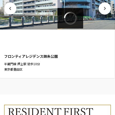
フロンティアレジデンス錦糸公園
半蔵門線
押上駅
徒歩
10
分
東京都墨田区