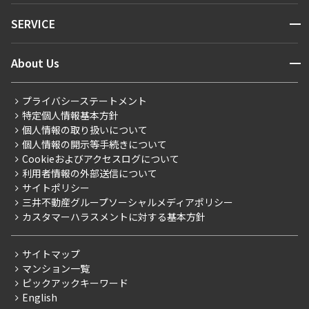
NEWS
開閉
SERVICE
新着情報から探す
マンションレポート
ニュースから探す
営業窓口
商店街のある暮らし
開閉
About Us
新着募集情報
会員ページ
住まいのコラム
レジデントファーストについて
RESIDENT FIRST MEMBERS登録
RESIDENT FIRST MEMBERS登録
こだわりから探す
プライバシーステートメント
会社情報
ご入居・提携サービス
特定個人情報基本方針
こだわり一覧
事業案内
個人情報の取り扱いについて
お部屋探しからご契約まで
プレミアムマンション
個人情報の開示等手続きについて
採用情報
よくあるご質問
Cookieおよびアクセスログについて
新築
ニュースリリース
社宅紹介
利用者情報の外部送信について
当社限定（港区・渋谷区）
サイトポリシー
お問い合わせ
【仲介会社様向け】当社仲介事業部取り扱い物件入居申込
三井不動産グループソーシャルメディアポリシー
当社限定（港区・渋谷区以外）
カスタマーハラスメントに対する基本方針
三井不動産企画
分譲賃貸
サイトマップ
賃料改定
マンション一覧
ピックアックキーワード
フリーレント
English
ペット可