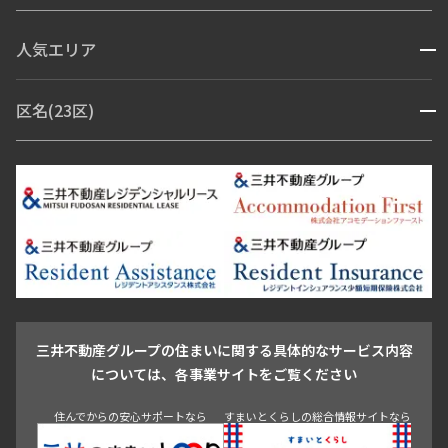
コンシェルジュ付き
人気エリア
開閉
ブランドマンション
赤坂・六本木
広尾・麻布・麻布十番
虎ノ門・麻布台
区名(23区)
開閉
青山・表参道・原宿
白金・目黒
高輪・五反田・大崎
恵比寿・代官山・中目黒
渋谷・松濤・代々木上原
番町・四谷・九段
港区
渋谷区
中央区
新宿区
文京区
千代田区
目黒区
日本橋・銀座
市ヶ谷・神楽坂・飯田橋
三田・芝・浜松町
品川区
世田谷区
大田区
江東区
台東区
墨田区
中野区
芝浦・汐留・品川
月島・勝どき・豊洲
本郷・春日・小石川
豊島区
杉並区
板橋区
北区
練馬区
荒川区
足立区
新宿・代々木
目白・高田馬場・早稲田
中野・荻窪
葛飾区
江戸川区
池尻大橋・三軒茶屋
祐天寺・学芸大学・自由が丘
駒沢・用賀・二子玉川
成城・砧
池袋・板橋・王子
戸越・大井・蒲田
三井不動産グループの住まいに関する具体的なサービス内容
青山
渋谷
東京・大手町
新宿
品川
目黒・中目黒
については、各事業サイトをご覧ください
神田・御茶ノ水・秋葉原
初台・幡ヶ谷・笹塚
住んでからの安心サポートなら
すまいとくらしの総合情報サイトなら