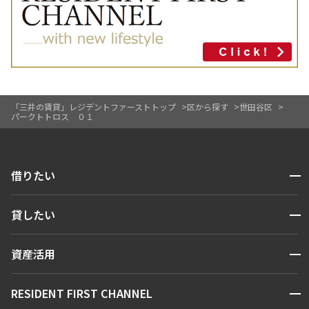
「三井の賃貸」レジデントファーストトップ
区から探す
世田谷区
パークトトロス ０１
開閉
借りたい
検索する
開閉
貸したい
人気エリアから探す
賃貸運営
区から探す
開閉
資産活用
お問い合わせ
駅・沿線から探す
販売マンション
地図から探す
開閉
RESIDENT FIRST CHANNEL
お問い合わせ
キーワードから探す