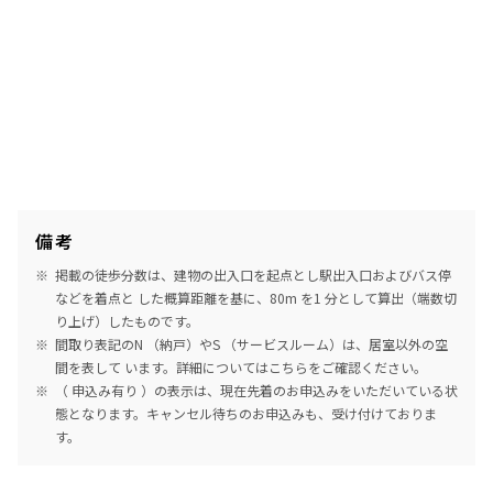
備考
掲載の徒歩分数は、建物の出入口を起点とし駅出入口およびバス停
などを着点と した概算距離を基に、80m を1 分として算出（端数切
り上げ）したものです。
間取り表記のN （納戸）やS （サービスルーム）は、居室以外の空
間を表して います。詳細については
こちら
をご確認ください。
（ 申込み有り ）の表示は、現在先着のお申込みをいただいている状
態となります。キャンセル待ちのお申込みも、受け付けておりま
す。