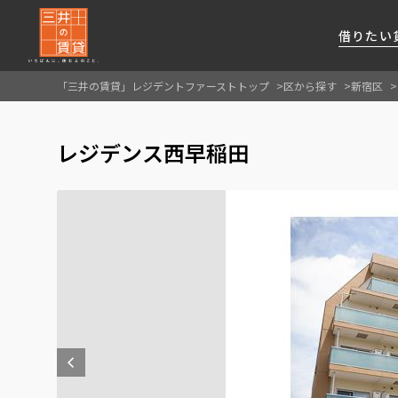
借りたい
「三井の賃貸」レジデントファーストトップ
区から探す
新宿区
About Us
借りたい
貸したい
資産活用
RESIDENT
SERVICE
レジデンス西早稲田
FIRST CHANNEL
私たちレジデントファーストの思いや
厳選した都心の上質な賃貸マンションを数多
賃貸運営をお考えのオーナー様に
分譲マンションのご購入、売却の
レジデントファーストが提供する
ご提供するサービスをご紹介します
くご提案します
最適なプランをご提案します
ご相談も承ります
各種サービスをご紹介します
新しい住まいと暮らしの探しに関わる
様々な情報を発信します