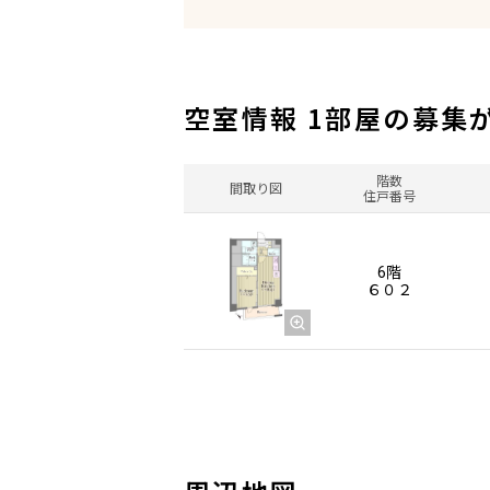
空室情報 1部屋の募集
階数
間取り図
住戸番号
6階
６０２