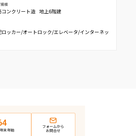
/規模
筋コンクリート造 地上6階建
配ロッカー/オートロック/エレベータ/インターネッ
64
フォームから
日・年末年始
お問合せ