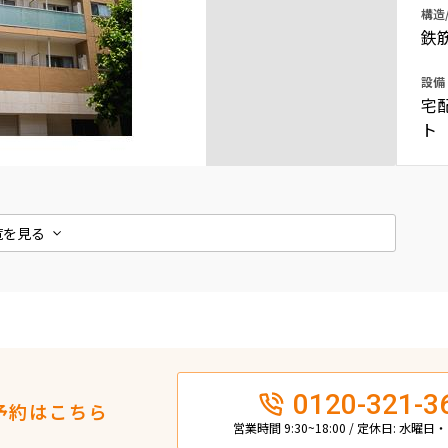
構造
込
新着募集情報
フリーレント
鉄
ペット可
設備
宅
コンシェルジュ付き
ト
ブランドマンション
覧を見る
0120-321-3
予約はこちら
営業時間 9:30~18:00 / 定休日: 水曜