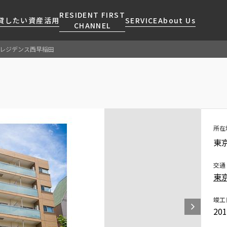
RESIDENT FIRST
貸したい
資産活用
SERVICE
About Us
CHANNEL
レジデンス西早稲田
検索する
こだわりから探す
レジデントファーストについて
賃貸運営
販売マンション
NEWS
営業窓口
会社情報
お問い合わせ
お問い合わせ
マンションレポート
会員ページ
人気エリアから探す
こだわり一覧
事業案内
商店街のある暮らし
RESIDENT FIRST
区から探す
プレミアムマンション
MEMBERS登録
所在
採用情報
住まいのコラム
駅・沿線から探す
新築
ご入居・提携サービス
東
ニュースリリース
RESIDENT FIRST
地図から探す
当社限定(港区・渋谷区)
MEMBERS登録
お部屋探しからご契約まで
交通
お問い合わせ
キーワードから探す
当社限定(港区・渋谷区以外)
東
よくあるご質問
三井不動産企画
社宅紹介
竣工
新着情報から探す
分譲賃貸
20
【仲介会社様向け】当社仲介
ニュースから探す
賃料改定
事業部取り扱い物件入居申