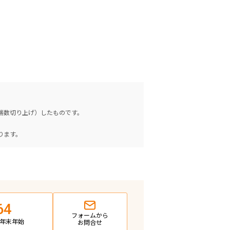
（端数切り上げ）したものです。
。
ります。
64
フォームから
日・年末年始
お問合せ