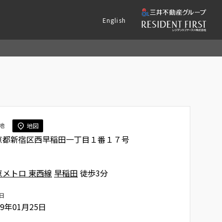
English
地
地図
京都新宿区西早稲田一丁目１番１７号
京メトロ 東西線
早稲田
徒歩3分
日
19年01月25日