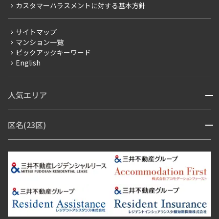
カスタマーハラスメントに対する基本方針
三井不動産企画
分譲賃貸
サイトマップ
賃料改定
マンション一覧
ピックアックキーワード
フリーレント
English
ペット可
コンシェルジュ付き
人気エリア
開閉
ブランドマンション
赤坂・六本木
広尾・麻布・麻布十番
虎ノ門・麻布台
区名(23区)
開閉
青山・表参道・原宿
白金・目黒
高輪・五反田・大崎
恵比寿・代官山・中目黒
渋谷・松濤・代々木上原
番町・四谷・九段
港区
渋谷区
中央区
新宿区
文京区
千代田区
目黒区
日本橋・銀座
市ヶ谷・神楽坂・飯田橋
三田・芝・浜松町
品川区
世田谷区
大田区
江東区
台東区
墨田区
中野区
芝浦・汐留・品川
月島・勝どき・豊洲
本郷・春日・小石川
豊島区
杉並区
板橋区
北区
練馬区
荒川区
足立区
新宿・代々木
目白・高田馬場・早稲田
中野・荻窪
葛飾区
江戸川区
池尻大橋・三軒茶屋
祐天寺・学芸大学・自由が丘
駒沢・用賀・二子玉川
成城・砧
池袋・板橋・王子