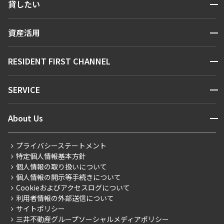
開閉
貸したい
人気エリアから探す
賃貸運営
区から探す
開閉
資産活用
お問い合わせ
駅・沿線から探す
販売マンション
地図から探す
開閉
RESIDENT FIRST CHANNEL
お問い合わせ
キーワードから探す
NEWS
開閉
SERVICE
新着情報から探す
マンションレポート
ニュースから探す
営業窓口
商店街のある暮らし
開閉
About Us
新着募集情報
会員ページ
住まいのコラム
レジデントファーストについて
RESIDENT FIRST MEMBERS登録
RESIDENT FIRST MEMBERS登録
こだわりから探す
プライバシーステートメント
会社情報
ご入居・提携サービス
特定個人情報基本方針
こだわり一覧
事業案内
個人情報の取り扱いについて
お部屋探しからご契約まで
プレミアムマンション
個人情報の開示等手続きについて
採用情報
よくあるご質問
Cookieおよびアクセスログについて
新築
ニュースリリース
社宅紹介
利用者情報の外部送信について
当社限定（港区・渋谷区）
サイトポリシー
お問い合わせ
【仲介会社様向け】当社仲介事業部取り扱い物件入居申込
三井不動産グループソーシャルメディアポリシー
当社限定（港区・渋谷区以外）