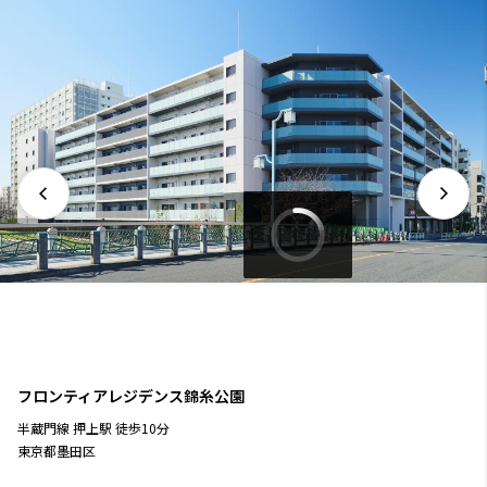
フロンティアレジデンス錦糸公園
半蔵門線
押上駅
徒歩
10
分
東京都墨田区