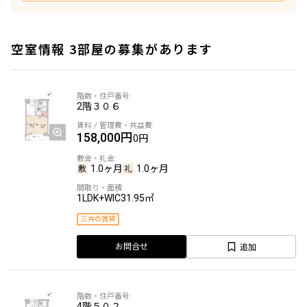
空室情報 3部屋の募集があります
2階
３０６
158,000円
0円
1.0ヶ月
1.0ヶ月
1LDK+WIC
31.95㎡
三井の賃貸
追加
お問合せ
4階
５０２