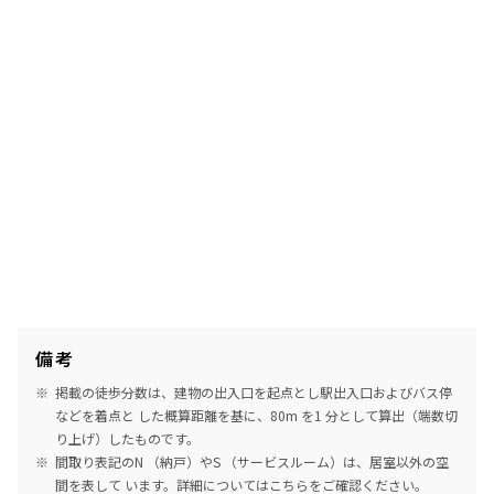
備考
掲載の徒歩分数は、建物の出入口を起点とし駅出入口およびバス停
などを着点と した概算距離を基に、80m を1 分として算出（端数切
り上げ）したものです。
間取り表記のN （納戸）やS （サービスルーム）は、居室以外の空
間を表して います。詳細については
こちら
をご確認ください。