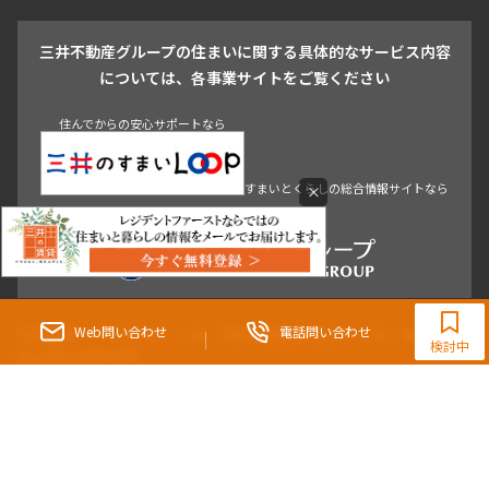
戸越・大井・蒲田
三井不動産グループの住まいに関する具体的なサービス内容
青山
渋谷
東京・大手町
新宿
品川
目黒・中目黒
については、各事業サイトをご覧ください
神田・御茶ノ水・秋葉原
初台・幡ヶ谷・笹塚
住んでからの安心サポートなら
すまいとくらしの総合情報サイトなら
×
03-5784-3907
【提携店】(株)ヴィダックス
Web問い合わせ
電話問い合わせ
東京都知事（3）第96482号 （一社） 不動産流通経営協会会員 （公社） 首都圏不動
検討中
産公正取引協議会加盟
〒107-0052 東京都港区赤坂八丁目4番14号 青山タワープレイス4階
三井の賃貸「いちばんに、住む人のこと。」 東京都心を中心とした豊富な賃貸マン
ションのご紹介。
理想の高級賃貸物件は見つかりましたか？エリアや駅などの条件面を変えて検索す
ればきっと理想の物件に巡り合えます。
都心の高級賃貸物件探しは[三井の賃貸]レジデントファーストで！