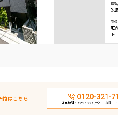
構造
込
新着募集情報
フリーレント
鉄
ペット可
設備
宅
コンシェルジュ付き
ト
ブランドマンション
0120-321-7
予約はこちら
営業時間 9:30~18:00 / 定休日: 水曜