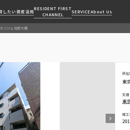
RESIDENT FIRST
貸したい
資産活用
SERVICE
About Us
CHANNEL
セリジェ池尻大橋
検索する
こだわりから探す
レジデントファーストについて
賃貸運営
販売マンション
NEWS
営業窓口
会社情報
お問い合わせ
お問い合わせ
マンションレポート
会員ページ
人気エリアから探す
こだわり一覧
事業案内
商店街のある暮らし
RESIDENT FIRST
区から探す
プレミアムマンション
MEMBERS登録
所在
採用情報
住まいのコラム
駅・沿線から探す
新築
ご入居・提携サービス
東
ニュースリリース
RESIDENT FIRST
地図から探す
当社限定(港区・渋谷区)
MEMBERS登録
お部屋探しからご契約まで
交通
お問い合わせ
キーワードから探す
当社限定(港区・渋谷区以外)
東
よくあるご質問
三井不動産企画
社宅紹介
竣工
新着情報から探す
分譲賃貸
20
【仲介会社様向け】当社仲介
ニュースから探す
賃料改定
事業部取り扱い物件入居申