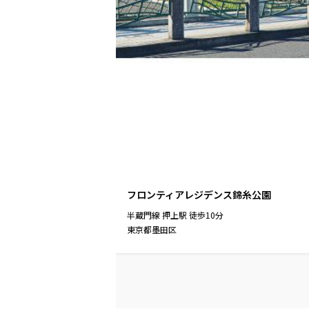
フロンティアレジデンス錦糸公園
半蔵門線
押上駅
徒歩
10
分
東京都墨田区