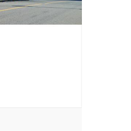
ロイヤルパークス品川
山手線
品川駅
徒歩
11
分
東京都港区