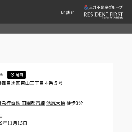
English
地
地図
京都目黒区東山三丁目４番５号
京急行電鉄 田園都市線
池尻大橋
徒歩3分
日
19年11月15日