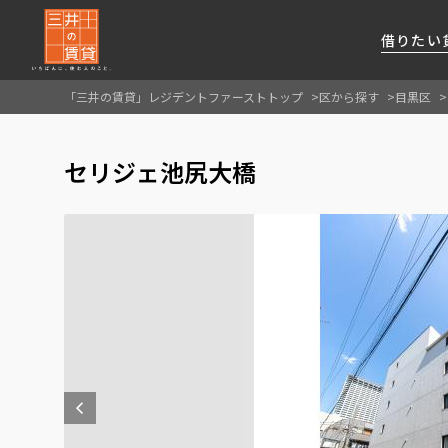
借りたい
「三井の賃貸」レジデントファーストトップ
区から探す
目黒区
About Us
借りたい
貸したい
資産活用
RESIDENT
SERVICE
セリジェ池尻大橋
FIRST CHANNEL
私たちレジデントファーストの思いや
厳選した都心の上質な賃貸マンションを数多
賃貸運営をお考えのオーナー様に
分譲マンションのご購入、売却の
レジデントファーストが提供する
ご提供するサービスをご紹介します
くご提案します
最適なプランをご提案します
ご相談も承ります
各種サービスをご紹介します
新しい住まいと暮らしの探しに関わる
様々な情報を発信します