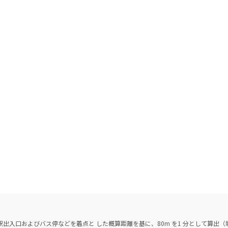
出入口およびバス停などを着点と した概算距離を基に、80m を1 分として算出