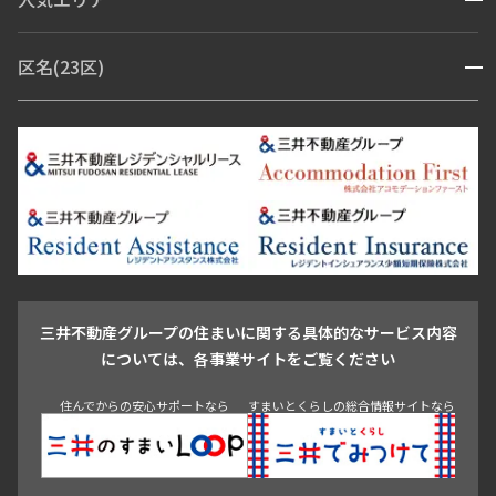
開閉
赤坂・六本木
広尾・麻布・麻布十番
虎ノ門・麻布台
区名(23区)
開閉
青山・表参道・原宿
白金・目黒
高輪・五反田・大崎
恵比寿・代官山・中目黒
渋谷・松濤・代々木上原
番町・四谷・九段
港区
渋谷区
中央区
新宿区
文京区
千代田区
目黒区
日本橋・銀座
市ヶ谷・神楽坂・飯田橋
三田・芝・浜松町
品川区
世田谷区
大田区
江東区
台東区
墨田区
中野区
芝浦・汐留・品川
月島・勝どき・豊洲
本郷・春日・小石川
豊島区
杉並区
板橋区
北区
練馬区
荒川区
足立区
新宿・代々木
目白・高田馬場・早稲田
中野・荻窪
葛飾区
江戸川区
池尻大橋・三軒茶屋
祐天寺・学芸大学・自由が丘
駒沢・用賀・二子玉川
成城・砧
池袋・板橋・王子
戸越・大井・蒲田
三井不動産グループの住まいに関する具体的なサービス内容
青山
渋谷
東京・大手町
新宿
品川
目黒・中目黒
については、各事業サイトをご覧ください
神田・御茶ノ水・秋葉原
初台・幡ヶ谷・笹塚
住んでからの安心サポートなら
すまいとくらしの総合情報サイトなら