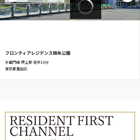
フロンティアレジデンス錦糸公園
半蔵門線
押上駅
徒歩
10
分
東京都墨田区