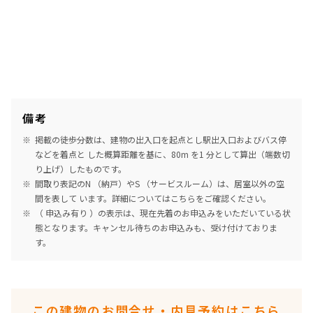
備考
掲載の徒歩分数は、建物の出入口を起点とし駅出入口およびバス停
などを着点と した概算距離を基に、80m を1 分として算出（端数切
り上げ）したものです。
間取り表記のN （納戸）やS （サービスルーム）は、居室以外の空
間を表して います。詳細については
こちら
をご確認ください。
（ 申込み有り ）の表示は、現在先着のお申込みをいただいている状
態となります。キャンセル待ちのお申込みも、受け付けておりま
す。
この建物のお問合せ・内見予約はこちら