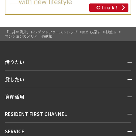
「三井の賃貸」レジデントファーストトップ
区から探す
杉並区
マンションカメリア 壱番館
開閉
借りたい
検索する
開閉
貸したい
人気エリアから探す
賃貸運営
区から探す
開閉
資産活用
お問い合わせ
駅・沿線から探す
販売マンション
地図から探す
開閉
RESIDENT FIRST CHANNEL
お問い合わせ
キーワードから探す
NEWS
開閉
SERVICE
新着情報から探す
マンションレポート