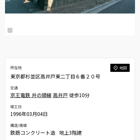
所在地
地図
東京都杉並区高井戸東二丁目６番２０号
交通
京王電鉄 井の頭線
高井戸
徒歩10分
竣工日
1996年03月04日
構造/規模
鉄筋コンクリート造 地上3階建