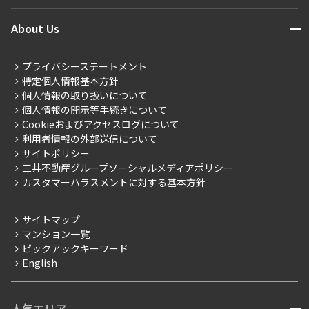
ニュースから探す
営業窓口
商店街のある暮らし
開閉
About Us
新着募集情報
会員ページ
住まいのコラム
レジデントファーストについて
RESIDENT FIRST MEMBERS登録
RESIDENT FIRST MEMBERS登録
こだわりから探す
プライバシーステートメント
会社情報
ご入居・提携サービス
特定個人情報基本方針
こだわり一覧
事業案内
個人情報の取り扱いについて
お部屋探しからご契約まで
プレミアムマンション
個人情報の開示等手続きについて
採用情報
よくあるご質問
Cookieおよびアクセスログについて
新築
ニュースリリース
社宅紹介
利用者情報の外部送信について
当社限定（港区・渋谷区）
サイトポリシー
お問い合わせ
【仲介会社様向け】当社仲介事業部取り扱い物件入居申込
三井不動産グループソーシャルメディアポリシー
当社限定（港区・渋谷区以外）
カスタマーハラスメントに対する基本方針
三井不動産企画
分譲賃貸
サイトマップ
賃料改定
マンション一覧
ピックアックキーワード
フリーレント
English
ペット可
コンシェルジュ付き
人気エリア
ブランドマンション