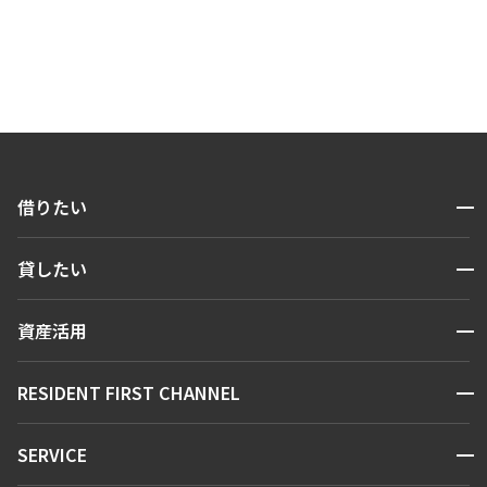
開閉
借りたい
検索する
開閉
貸したい
人気エリアから探す
賃貸運営
区から探す
開閉
資産活用
お問い合わせ
駅・沿線から探す
販売マンション
地図から探す
開閉
RESIDENT FIRST CHANNEL
お問い合わせ
キーワードから探す
NEWS
開閉
SERVICE
新着情報から探す
マンションレポート