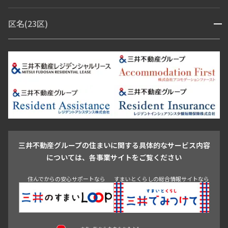
赤坂・六本木
広尾・麻布・麻布十番
虎ノ門・麻布台
区名(23区)
開閉
青山・表参道・原宿
白金・目黒
高輪・五反田・大崎
恵比寿・代官山・中目黒
渋谷・松濤・代々木上原
番町・四谷・九段
港区
渋谷区
中央区
新宿区
文京区
千代田区
目黒区
日本橋・銀座
市ヶ谷・神楽坂・飯田橋
三田・芝・浜松町
品川区
世田谷区
大田区
江東区
台東区
墨田区
中野区
芝浦・汐留・品川
月島・勝どき・豊洲
本郷・春日・小石川
豊島区
杉並区
板橋区
北区
練馬区
荒川区
足立区
新宿・代々木
目白・高田馬場・早稲田
中野・荻窪
葛飾区
江戸川区
池尻大橋・三軒茶屋
祐天寺・学芸大学・自由が丘
駒沢・用賀・二子玉川
成城・砧
池袋・板橋・王子
戸越・大井・蒲田
三井不動産グループの住まいに関する具体的なサービス内容
青山
渋谷
東京・大手町
新宿
品川
目黒・中目黒
については、各事業サイトをご覧ください
神田・御茶ノ水・秋葉原
初台・幡ヶ谷・笹塚
住んでからの安心サポートなら
すまいとくらしの総合情報サイトなら