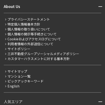
ニュースから探す
営業窓口
商店街のある暮らし
開閉
About Us
新着募集情報
会員ページ
住まいのコラム
レジデントファーストについて
RESIDENT FIRST MEMBERS登録
RESIDENT FIRST MEMBERS登録
こだわりから探す
プライバシーステートメント
会社情報
ご入居・提携サービス
特定個人情報基本方針
こだわり一覧
事業案内
個人情報の取り扱いについて
お部屋探しからご契約まで
プレミアムマンション
個人情報の開示等手続きについて
採用情報
よくあるご質問
Cookieおよびアクセスログについて
新築
ニュースリリース
社宅紹介
利用者情報の外部送信について
当社限定（港区・渋谷区）
サイトポリシー
お問い合わせ
【仲介会社様向け】当社仲介事業部取り扱い物件入居申込
三井不動産グループソーシャルメディアポリシー
当社限定（港区・渋谷区以外）
カスタマーハラスメントに対する基本方針
三井不動産企画
分譲賃貸
サイトマップ
賃料改定
マンション一覧
ピックアックキーワード
フリーレント
English
ペット可
コンシェルジュ付き
人気エリア
開閉
ブランドマンション