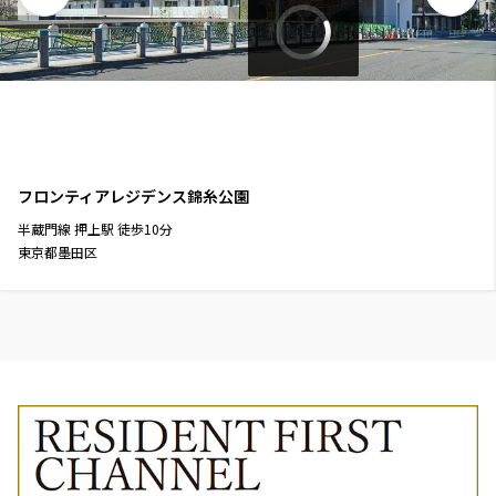
フロンティアレジデンス錦糸公園
半蔵門線
押上駅
徒歩
10
分
東京都墨田区