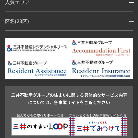
人気エリア
開閉
ブランドマンション
赤坂・六本木
広尾・麻布・麻布十番
虎ノ門・麻布台
区名(23区)
開閉
青山・表参道・原宿
白金・目黒
高輪・五反田・大崎
恵比寿・代官山・中目黒
渋谷・松濤・代々木上原
番町・四谷・九段
港区
渋谷区
中央区
新宿区
文京区
千代田区
目黒区
日本橋・銀座
市ヶ谷・神楽坂・飯田橋
三田・芝・浜松町
品川区
世田谷区
大田区
江東区
台東区
墨田区
中野区
芝浦・汐留・品川
月島・勝どき・豊洲
本郷・春日・小石川
豊島区
杉並区
板橋区
北区
練馬区
荒川区
足立区
新宿・代々木
目白・高田馬場・早稲田
中野・荻窪
葛飾区
江戸川区
池尻大橋・三軒茶屋
祐天寺・学芸大学・自由が丘
駒沢・用賀・二子玉川
成城・砧
池袋・板橋・王子
戸越・大井・蒲田
三井不動産グループの住まいに関する具体的なサービス内容
青山
渋谷
東京・大手町
新宿
品川
目黒・中目黒
については、各事業サイトをご覧ください
神田・御茶ノ水・秋葉原
初台・幡ヶ谷・笹塚
住んでからの安心サポートなら
すまいとくらしの総合情報サイトなら