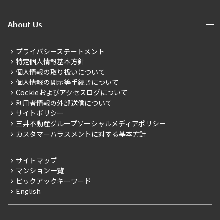
マンションレポート
ニュースから探す
営業窓口
商店街のある暮らし
開閉
About Us
新着募集情報
会員ページ
住まいのコラム
レジデントファーストについて
RESIDENT FIRST MEMBERS登録
RESIDENT FIRST MEMBERS登録
こだわりから探す
プライバシーステートメント
会社情報
ご入居・提携サービス
特定個人情報基本方針
こだわり一覧
事業案内
個人情報の取り扱いについて
お部屋探しからご契約まで
プレミアムマンション
個人情報の開示等手続きについて
採用情報
よくあるご質問
Cookieおよびアクセスログについて
新築
ニュースリリース
社宅紹介
利用者情報の外部送信について
当社限定（港区・渋谷区）
サイトポリシー
お問い合わせ
【仲介会社様向け】当社仲介事業部取り扱い物件入居申込
三井不動産グループソーシャルメディアポリシー
当社限定（港区・渋谷区以外）
カスタマーハラスメントに対する基本方針
三井不動産企画
分譲賃貸
サイトマップ
賃料改定
マンション一覧
ピックアックキーワード
フリーレント
English
ペット可
コンシェルジュ付き