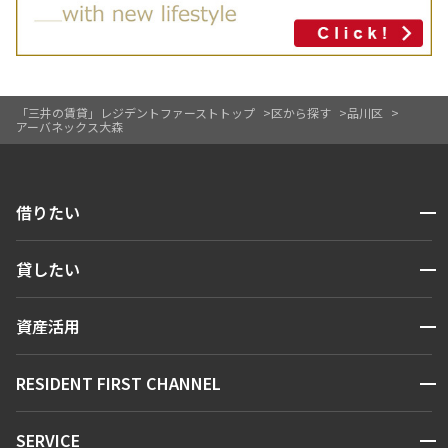
「三井の賃貸」レジデントファーストトップ
区から探す
品川区
アーバネックス大森
開閉
借りたい
検索する
開閉
貸したい
人気エリアから探す
賃貸運営
区から探す
開閉
資産活用
お問い合わせ
駅・沿線から探す
販売マンション
地図から探す
開閉
RESIDENT FIRST CHANNEL
お問い合わせ
キーワードから探す
NEWS
開閉
SERVICE
新着情報から探す