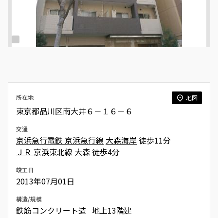
所在地
地図
東京都品川区南大井６－１６－６
交通
京浜急行電鉄 京浜急行線
大森海岸
徒歩11分
ＪＲ 京浜東北線
大森
徒歩4分
竣工日
2013年07月01日
構造/規模
鉄筋コンクリート造 地上13階建