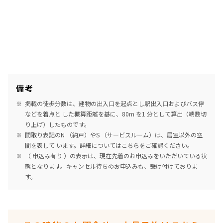
備考
掲載の徒歩分数は、建物の出入口を起点とし駅出入口およびバス停
などを着点と した概算距離を基に、80m を1 分として算出（端数切
り上げ）したものです。
間取り表記のN （納戸）やS （サービスルーム）は、居室以外の空
間を表して います。詳細については
こちら
をご確認ください。
（ 申込み有り ）の表示は、現在先着のお申込みをいただいている状
態となります。キャンセル待ちのお申込みも、受け付けておりま
す。