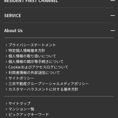
RESIDENT FIRST CHANNEL
お問い合わせ
キーワードから探す
NEWS
開閉
SERVICE
新着情報から探す
マンションレポート
ニュースから探す
営業窓口
商店街のある暮らし
開閉
About Us
新着募集情報
会員ページ
住まいのコラム
レジデントファーストについて
RESIDENT FIRST MEMBERS登録
RESIDENT FIRST MEMBERS登録
こだわりから探す
プライバシーステートメント
会社情報
ご入居・提携サービス
特定個人情報基本方針
こだわり一覧
事業案内
個人情報の取り扱いについて
お部屋探しからご契約まで
プレミアムマンション
個人情報の開示等手続きについて
採用情報
よくあるご質問
Cookieおよびアクセスログについて
新築
ニュースリリース
社宅紹介
利用者情報の外部送信について
当社限定（港区・渋谷区）
サイトポリシー
お問い合わせ
【仲介会社様向け】当社仲介事業部取り扱い物件入居申込
三井不動産グループソーシャルメディアポリシー
当社限定（港区・渋谷区以外）
カスタマーハラスメントに対する基本方針
三井不動産企画
分譲賃貸
サイトマップ
賃料改定
マンション一覧
ピックアックキーワード
フリーレント