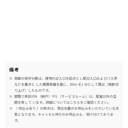
備考
掲載の徒歩分数は、建物の出入口を起点とし駅出入口およびバス停
などを着点と した概算距離を基に、80m を1 分として算出（端数切
り上げ）したものです。
間取り表記のN （納戸）やS （サービスルーム）は、居室以外の空
間を表して います。詳細については
こちら
をご確認ください。
（ 申込み有り ）の表示は、現在先着のお申込みをいただいている状
態となります。キャンセル待ちのお申込みも、受け付けておりま
す。