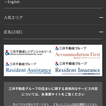
English
ペット可
コンシェルジュ付き
人気エリア
開閉
ブランドマンション
赤坂・六本木
広尾・麻布・麻布十番
虎ノ門・麻布台
区名(23区)
開閉
青山・表参道・原宿
白金・目黒
高輪・五反田・大崎
恵比寿・代官山・中目黒
渋谷・松濤・代々木上原
番町・四谷・九段
港区
渋谷区
中央区
新宿区
文京区
千代田区
目黒区
日本橋・銀座
市ヶ谷・神楽坂・飯田橋
三田・芝・浜松町
品川区
世田谷区
大田区
江東区
台東区
墨田区
中野区
芝浦・汐留・品川
月島・勝どき・豊洲
本郷・春日・小石川
豊島区
杉並区
板橋区
北区
練馬区
荒川区
足立区
新宿・代々木
目白・高田馬場・早稲田
中野・荻窪
葛飾区
江戸川区
池尻大橋・三軒茶屋
祐天寺・学芸大学・自由が丘
駒沢・用賀・二子玉川
成城・砧
池袋・板橋・王子
戸越・大井・蒲田
三井不動産グループの住まいに関する具体的なサービス内容
青山
渋谷
東京・大手町
新宿
品川
目黒・中目黒
については、各事業サイトをご覧ください
神田・御茶ノ水・秋葉原
初台・幡ヶ谷・笹塚
住んでからの安心サポートなら
すまいとくらしの総合情報サイトなら