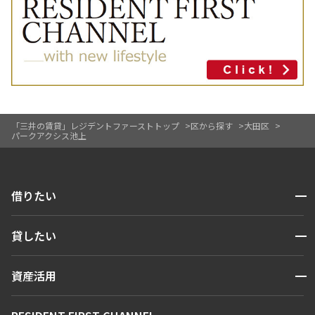
「三井の賃貸」レジデントファーストトップ
区から探す
大田区
パークアクシス池上
開閉
借りたい
検索する
開閉
貸したい
人気エリアから探す
賃貸運営
区から探す
開閉
資産活用
お問い合わせ
駅・沿線から探す
販売マンション
地図から探す
開閉