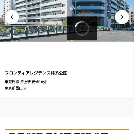
フロンティアレジデンス錦糸公園
半蔵門線
押上駅
徒歩
10
分
東京都墨田区