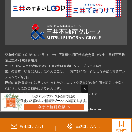
東京都知事（3）第96482号 （一社） 不動産流通経営協会会員 （公社） 首都圏不動
産公正取引協議会加盟
〒107-0052 東京都港区赤坂八丁目4番14号 青山タワープレイス4階
三井の賃貸「いちばんに、住む人のこと。」 東京都心を中心とした豊富な賃貸マン
ションのご紹介。
理想の高級賃貸物件は見つかりましたか？エリアや駅などの条件面を変えて検索す
×
ればきっと理想の物件に巡り合えます。
都心の高級賃貸物件探しは[三井の賃貸]レジデントファーストで！
Copyright © RESIDENT FIRST Co.,Ltd. All Rights Reserved.
0120-321-719
9:30~18:00（水曜定休）
Web問い合わせ
電話問い合わせ
検討中