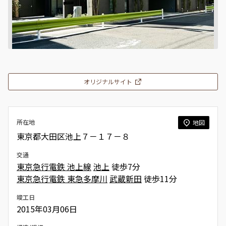
オリジナルサイト
所在地
地図
東京都大田区池上７－１７－８
交通
東京急行電鉄 池上線
池上
徒歩7分
東京急行電鉄 東急多摩川
武蔵新田
徒歩11分
竣工日
2015年03月06日