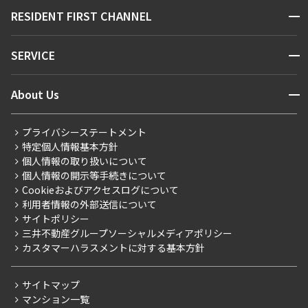
販売マンション
地図から探す
開閉
RESIDENT FIRST CHANNEL
お問い合わせ
キーワードから探す
NEWS
開閉
SERVICE
新着情報から探す
マンションレポート
ニュースから探す
営業窓口
商店街のある暮らし
開閉
About Us
新着募集情報
会員ページ
住まいのコラム
レジデントファーストについて
RESIDENT FIRST MEMBERS登録
RESIDENT FIRST MEMBERS登録
こだわりから探す
プライバシーステートメント
会社情報
ご入居・提携サービス
特定個人情報基本方針
こだわり一覧
事業案内
個人情報の取り扱いについて
お部屋探しからご契約まで
プレミアムマンション
個人情報の開示等手続きについて
採用情報
よくあるご質問
Cookieおよびアクセスログについて
新築
ニュースリリース
社宅紹介
利用者情報の外部送信について
当社限定（港区・渋谷区）
サイトポリシー
お問い合わせ
【仲介会社様向け】当社仲介事業部取り扱い物件入居申込
三井不動産グループソーシャルメディアポリシー
当社限定（港区・渋谷区以外）
カスタマーハラスメントに対する基本方針
三井不動産企画
分譲賃貸
サイトマップ
賃料改定
マンション一覧