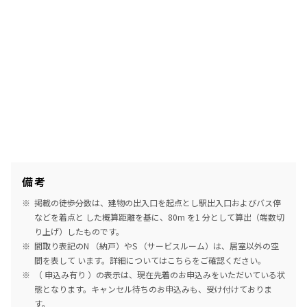
備考
掲載の徒歩分数は、建物の出入口を起点とし駅出入口およびバス停
などを着点と した概算距離を基に、80m を1 分として算出（端数切
り上げ）したものです。
間取り表記のN （納戸）やS （サービスルーム）は、居室以外の空
間を表して います。詳細については
こちら
をご確認ください。
（ 申込み有り ）の表示は、現在先着のお申込みをいただいている状
態となります。キャンセル待ちのお申込みも、受け付けておりま
す。