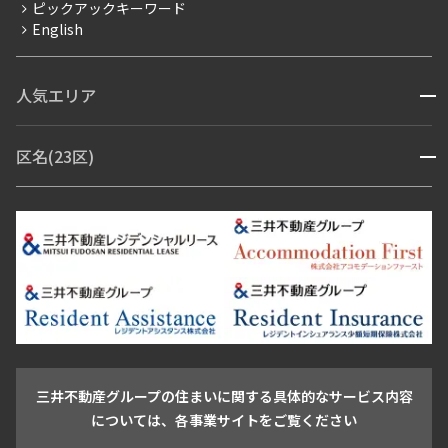
ピックアックキーワード
フリーレント
English
ペット可
コンシェルジュ付き
人気エリア
開閉
ブランドマンション
赤坂・六本木
広尾・麻布・麻布十番
虎ノ門・麻布台
区名(23区)
開閉
青山・表参道・原宿
白金・目黒
高輪・五反田・大崎
恵比寿・代官山・中目黒
渋谷・松濤・代々木上原
番町・四谷・九段
港区
渋谷区
中央区
新宿区
文京区
千代田区
目黒区
日本橋・銀座
市ヶ谷・神楽坂・飯田橋
三田・芝・浜松町
品川区
世田谷区
大田区
江東区
台東区
墨田区
中野区
芝浦・汐留・品川
月島・勝どき・豊洲
本郷・春日・小石川
豊島区
杉並区
板橋区
北区
練馬区
荒川区
足立区
新宿・代々木
目白・高田馬場・早稲田
中野・荻窪
葛飾区
江戸川区
池尻大橋・三軒茶屋
祐天寺・学芸大学・自由が丘
駒沢・用賀・二子玉川
成城・砧
池袋・板橋・王子
戸越・大井・蒲田
三井不動産グループの住まいに関する具体的なサービス内容
青山
渋谷
東京・大手町
新宿
品川
目黒・中目黒
については、各事業サイトをご覧ください
神田・御茶ノ水・秋葉原
初台・幡ヶ谷・笹塚