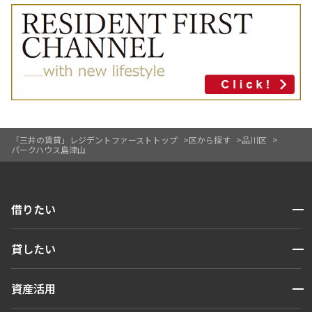
「三井の賃貸」レジデントファーストトップ
区から探す
品川区
パークハウス島津山
開閉
借りたい
検索する
開閉
貸したい
人気エリアから探す
賃貸運営
区から探す
開閉
資産活用
お問い合わせ
駅・沿線から探す