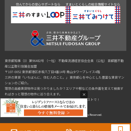
住んでからの安心サポートなら
すまいとくらしの総合情報サイトなら
東京都知事（3）第96482号 （一社） 不動産流通経営協会会員 （公社） 首都圏不動
産公正取引協議会加盟
〒107-0052 東京都港区赤坂八丁目4番14号 青山タワープレイス4階
三井の賃貸「いちばんに、住む人のこと。」 東京都心を中心とした豊富な賃貸マン
ションのご紹介。
理想の高級賃貸物件は見つかりましたか？エリアや駅などの条件面を変えて検索す
×
ればきっと理想の物件に巡り合えます。
都心の高級賃貸物件探しは[三井の賃貸]レジデントファーストで！
Copyright © RESIDENT FIRST Co.,Ltd. All Rights Reserved.
0120-321-719
9:30~18:00（水曜定休）