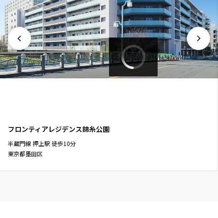
フロンティアレジデンス錦糸公園
半蔵門線
押上駅
徒歩
10
分
東京都墨田区