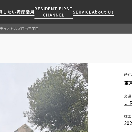
RESIDENT FIRST
貸したい
資産活用
SERVICE
About Us
CHANNEL
デュオヒルズ目白三丁目
検索する
こだわりから探す
レジデントファーストについて
賃貸運営
販売マンション
NEWS
営業窓口
会社情報
お問い合わせ
お問い合わせ
マンションレポート
会員ページ
人気エリアから探す
こだわり一覧
事業案内
商店街のある暮らし
RESIDENT FIRST
区から探す
プレミアムマンション
MEMBERS登録
所在
採用情報
住まいのコラム
駅・沿線から探す
新築
ご入居・提携サービス
東京
ニュースリリース
RESIDENT FIRST
地図から探す
当社限定(港区・渋谷区)
MEMBERS登録
お部屋探しからご契約まで
交通
お問い合わせ
キーワードから探す
当社限定(港区・渋谷区以外)
Ｊ
よくあるご質問
三井不動産企画
社宅紹介
竣工
新着情報から探す
分譲賃貸
20
【仲介会社様向け】当社仲介
ニュースから探す
賃料改定
事業部取り扱い物件入居申