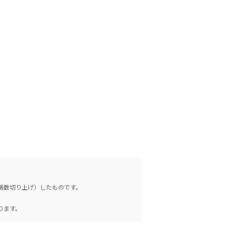
（端数切り上げ）したものです。
。
ります。