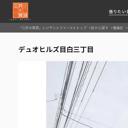
借りたい
「三井の賃貸」レジデントファーストトップ
区から探す
豊島区
About Us
借りたい
貸したい
資産活用
RESIDENT
SERVICE
デュオヒルズ目白三丁目
FIRST CHANNEL
私たちレジデントファーストの思いや
厳選した都心の上質な賃貸マンションを数多
賃貸運営をお考えのオーナー様に
分譲マンションのご購入、売却の
レジデントファーストが提供する
ご提供するサービスをご紹介します
くご提案します
最適なプランをご提案します
ご相談も承ります
各種サービスをご紹介します
新しい住まいと暮らしの探しに関わる
様々な情報を発信します