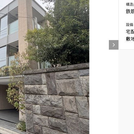
構造
込
新着募集情報
フリーレント
鉄
ペット可
設備
宅
コンシェルジュ付き
敷
ブランドマンション