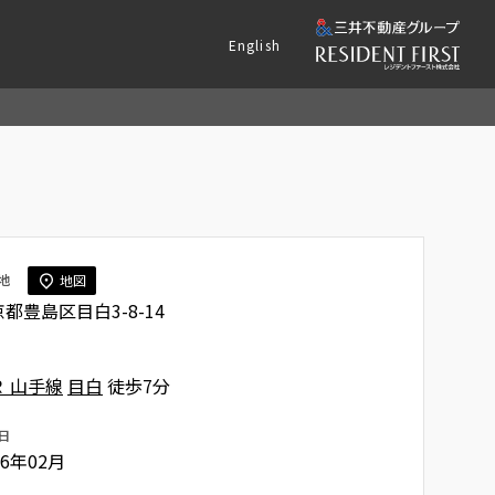
English
地
地図
都豊島区目白3-8-14
Ｒ 山手線
目白
徒歩7分
日
26年02月