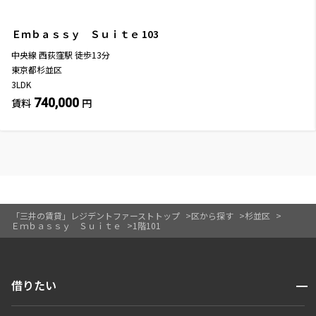
Ｅｍｂａｓｓｙ Ｓｕｉｔｅ
103
中央線
西荻窪駅
徒歩
13
分
東京都杉並区
3LDK
740,000
賃料
円
「三井の賃貸」レジデントファーストトップ
区から探す
杉並区
Ｅｍｂａｓｓｙ Ｓｕｉｔｅ
1階101
開閉
借りたい
検索する