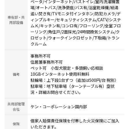
ベータ/インターネット/バストイレ/室内洗濯機置
場/オートバス/洗浄便座/バス有/浴室乾燥機/給湯
追い焚き有/TVモニタ付インタホン/防犯カメラ/デ
専有部・共
ィンプルキー/セキュリティシステム/CATV/システ
用部設備
ムＫ/キッチン有/コンロ有/フローリング/全室フロ
ーリング/角住戸/2面採光/24時間換気システム/ク
ロゼット/ウォークインクロゼット/下駄箱/トラン
クルーム
事務所不可
住居兼事務所不可
ペット可 小型犬限定・多頭飼い応相談
10GBインターネット使用料無料
備考
駐輪場：上下段1台ずつ（追加は500円/台 税別）
駐車場：地下駐車場（ターンテーブル有）空状
況・詳細お問合せください。
共用部管理
ケン・コーポレーション国内部
会社
借家人賠償責任保険を付帯した火災保険にご加入
保険
いただきます。