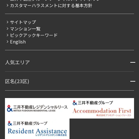
カスタマーハラスメントに対する基本方針
三井不動産企画
分譲賃貸
サイトマップ
賃料改定
マンション一覧
ピックアックキーワード
フリーレント
English
ペット可
コンシェルジュ付き
人気エリア
開閉
ブランドマンション
赤坂・六本木
広尾・麻布・麻布十番
虎ノ門・麻布台
区名(23区)
開閉
青山・表参道・原宿
白金・目黒
高輪・五反田・大崎
恵比寿・代官山・中目黒
渋谷・松濤・代々木上原
番町・四谷・九段
港区
渋谷区
中央区
新宿区
文京区
千代田区
目黒区
日本橋・銀座
市ヶ谷・神楽坂・飯田橋
三田・芝・浜松町
品川区
世田谷区
大田区
江東区
台東区
墨田区
中野区
芝浦・汐留・品川
月島・勝どき・豊洲
本郷・春日・小石川
豊島区
杉並区
板橋区
北区
練馬区
荒川区
足立区
新宿・代々木
目白・高田馬場・早稲田
中野・荻窪
葛飾区
江戸川区
池尻大橋・三軒茶屋
祐天寺・学芸大学・自由が丘
駒沢・用賀・二子玉川
成城・砧
池袋・板橋・王子