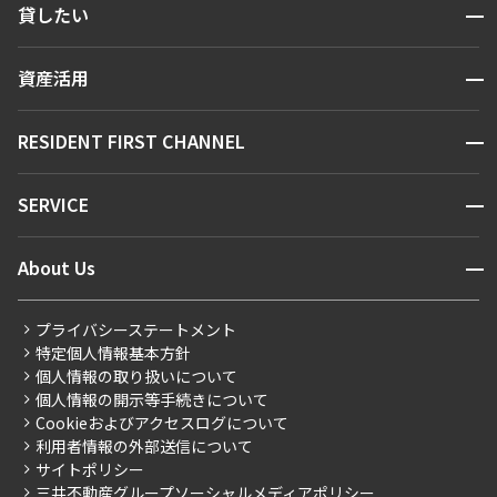
開閉
貸したい
人気エリアから探す
賃貸運営
区から探す
開閉
資産活用
お問い合わせ
駅・沿線から探す
販売マンション
地図から探す
開閉
RESIDENT FIRST CHANNEL
お問い合わせ
キーワードから探す
NEWS
開閉
SERVICE
新着情報から探す
マンションレポート
ニュースから探す
営業窓口
商店街のある暮らし
開閉
About Us
新着募集情報
会員ページ
住まいのコラム
レジデントファーストについて
RESIDENT FIRST MEMBERS登録
RESIDENT FIRST MEMBERS登録
こだわりから探す
プライバシーステートメント
会社情報
ご入居・提携サービス
特定個人情報基本方針
こだわり一覧
事業案内
個人情報の取り扱いについて
お部屋探しからご契約まで
プレミアムマンション
個人情報の開示等手続きについて
採用情報
よくあるご質問
Cookieおよびアクセスログについて
新築
ニュースリリース
社宅紹介
利用者情報の外部送信について
当社限定（港区・渋谷区）
サイトポリシー
お問い合わせ
【仲介会社様向け】当社仲介事業部取り扱い物件入居申込
三井不動産グループソーシャルメディアポリシー
当社限定（港区・渋谷区以外）