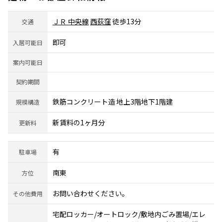
ＪＲ 中央線
西荻窪
徒歩13分
交通
即可
入居可能日
案内可能日
契約期間
鉄筋コンクリート造 地上3階地下1階建
規模構造
新賃料の1ヶ月分
更新料
有
駐車場
南東
方位
お問い合わせください。
その他費用
宅配ロッカー/オートロック/敷地内ごみ置場/エレ