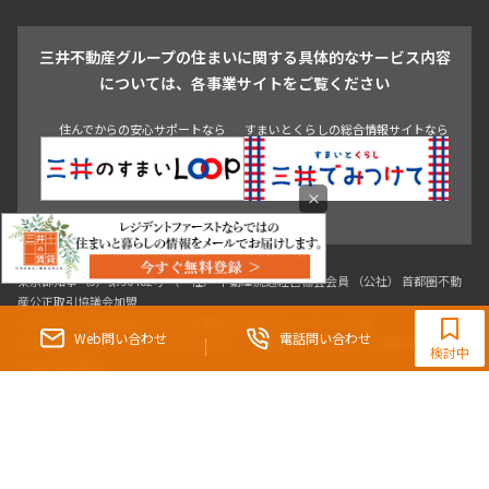
戸越・大井・蒲田
三井不動産グループの住まいに関する具体的なサービス内容
青山
渋谷
東京・大手町
新宿
品川
目黒・中目黒
については、各事業サイトをご覧ください
神田・御茶ノ水・秋葉原
初台・幡ヶ谷・笹塚
住んでからの安心サポートなら
すまいとくらしの総合情報サイトなら
×
0120-321-983
9:30~18:00（水曜定休）
Web問い合わせ
電話問い合わせ
東京都知事（3）第96482号 （一社） 不動産流通経営協会会員 （公社） 首都圏不動
検討中
産公正取引協議会加盟
〒107-0052 東京都港区赤坂八丁目4番14号 青山タワープレイス4階
三井の賃貸「いちばんに、住む人のこと。」 東京都心を中心とした豊富な賃貸マン
ションのご紹介。
理想の高級賃貸物件は見つかりましたか？エリアや駅などの条件面を変えて検索す
ればきっと理想の物件に巡り合えます。
都心の高級賃貸物件探しは[三井の賃貸]レジデントファーストで！