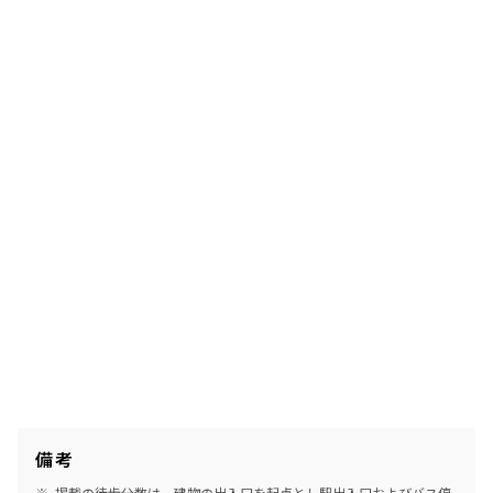
備考
掲載の徒歩分数は、建物の出入口を起点とし駅出入口およびバス停