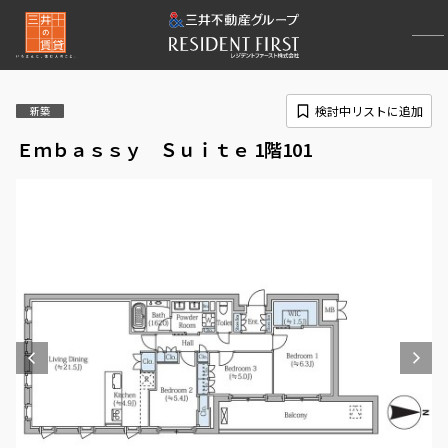
検討中リストに追加
新築
Ｅｍｂａｓｓｙ Ｓｕｉｔｅ 1階101