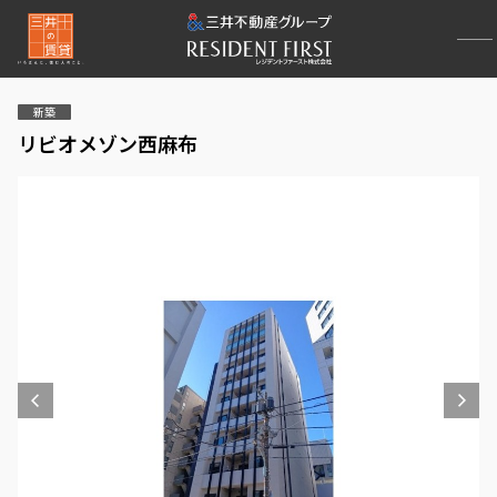
新築
リビオメゾン西麻布