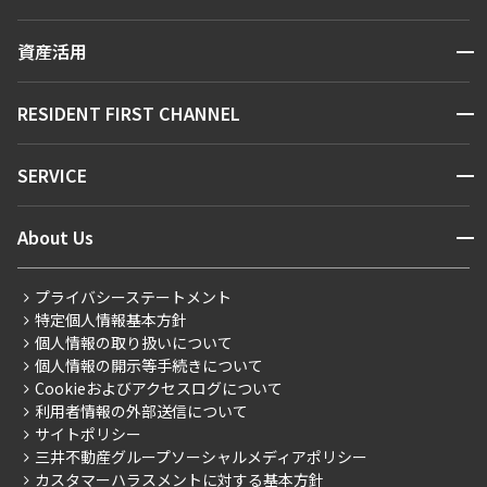
人気エリアから探す
賃貸運営
区から探す
開閉
資産活用
お問い合わせ
駅・沿線から探す
販売マンション
地図から探す
開閉
RESIDENT FIRST CHANNEL
お問い合わせ
キーワードから探す
NEWS
開閉
SERVICE
新着情報から探す
マンションレポート
ニュースから探す
営業窓口
商店街のある暮らし
開閉
About Us
新着募集情報
会員ページ
住まいのコラム
レジデントファーストについて
RESIDENT FIRST MEMBERS登録
RESIDENT FIRST MEMBERS登録
こだわりから探す
プライバシーステートメント
会社情報
ご入居・提携サービス
特定個人情報基本方針
こだわり一覧
事業案内
個人情報の取り扱いについて
お部屋探しからご契約まで
プレミアムマンション
個人情報の開示等手続きについて
採用情報
よくあるご質問
Cookieおよびアクセスログについて
新築
ニュースリリース
社宅紹介
利用者情報の外部送信について
当社限定（港区・渋谷区）
サイトポリシー
お問い合わせ
【仲介会社様向け】当社仲介事業部取り扱い物件入居申込
三井不動産グループソーシャルメディアポリシー
当社限定（港区・渋谷区以外）
カスタマーハラスメントに対する基本方針