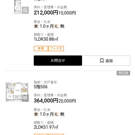
212,000円
10,000円
1.0ヶ月
無
1LDK
30.88㎡
新築
ペット可
追加
お問合せ
申込有
5階
506
364,000円
20,000円
1.0ヶ月
無
2LDK
51.97㎡