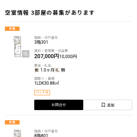
空室情報 3部屋の募集があります
新着
3階
301
207,000円
10,000円
1.0ヶ月
無
1LDK
30.88㎡
ペット可
追加
お問合せ
新着
8階
801