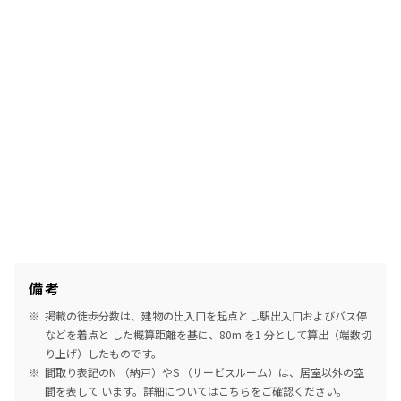
備考
掲載の徒歩分数は、建物の出入口を起点とし駅出入口およびバス停
などを着点と した概算距離を基に、80m を1 分として算出（端数切
り上げ）したものです。
間取り表記のN （納戸）やS （サービスルーム）は、居室以外の空
間を表して います。詳細については
こちら
をご確認ください。