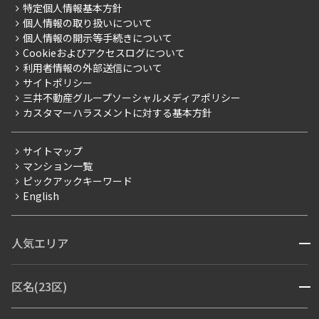
会社情報
ご入居・提携サービス
特定個人情報基本方針
こだわり一覧
事業案内
個人情報の取り扱いについて
お部屋探しからご契約まで
プレミアムマンション
個人情報の開示等手続きについて
採用情報
よくあるご質問
Cookieおよびアクセスログについて
新築
ニュースリリース
社宅紹介
利用者情報の外部送信について
当社限定（港区・渋谷区）
サイトポリシー
お問い合わせ
【仲介会社様向け】当社仲介事業部取り扱い物件入居申込
三井不動産グループソーシャルメディアポリシー
当社限定（港区・渋谷区以外）
カスタマーハラスメントに対する基本方針
三井不動産企画
分譲賃貸
サイトマップ
賃料改定
マンション一覧
ピックアックキーワード
フリーレント
English
ペット可
コンシェルジュ付き
人気エリア
開閉
ブランドマンション
赤坂・六本木
広尾・麻布・麻布十番
虎ノ門・麻布台
区名(23区)
開閉
青山・表参道・原宿
白金・目黒
高輪・五反田・大崎
恵比寿・代官山・中目黒
渋谷・松濤・代々木上原
番町・四谷・九段
港区
渋谷区
中央区
新宿区
文京区
千代田区
目黒区