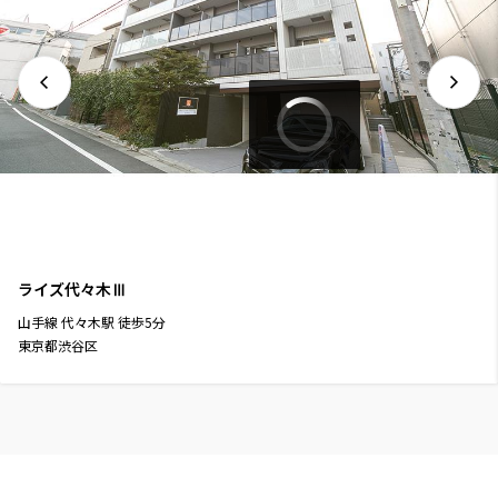
ライズ代々木Ⅲ
山手線
代々木駅
徒歩
5
分
東京都渋谷区