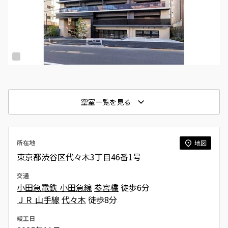
空室一覧を見る
所在地
地図
東京都渋谷区代々木3丁目46番1号
交通
小田急電鉄 小田急線
参宮橋
徒歩6分
ＪＲ 山手線
代々木
徒歩8分
竣工日