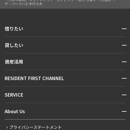
ザ・パークハビオ代々木
開閉
借りたい
検索する
開閉
貸したい
人気エリアから探す
賃貸運営
区から探す
開閉
資産活用
お問い合わせ
駅・沿線から探す
販売マンション
地図から探す
開閉
RESIDENT FIRST CHANNEL
お問い合わせ
キーワードから探す
NEWS
開閉
SERVICE
新着情報から探す
マンションレポート
ニュースから探す
営業窓口
商店街のある暮らし
開閉
About Us
新着募集情報
会員ページ
住まいのコラム
レジデントファーストについて
RESIDENT FIRST MEMBERS登録
RESIDENT FIRST MEMBERS登録
こだわりから探す
プライバシーステートメント