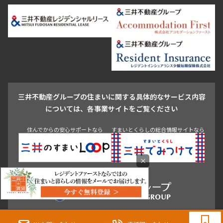
日本橋・銀座
市ヶ谷・神楽坂・飯田橋
三田・芝・浜松町
品川区
世田谷区
大田区
江東区
台東区
墨田区
中野区
芝浦・汐留・品川
月島・勝どき・豊洲
本郷・春日・小石川
豊島区
杉並区
板橋区
北区
練馬区
荒川区
足立区
新宿・代々木
目白・高田馬場・早稲田
中野・荻窪
葛飾区
江戸川区
池尻大橋・三軒茶屋
祐天寺・学芸大学・自由が丘
駒沢・用賀・二子玉川
成城・砧
池袋・板橋・王子
戸越・大井・蒲田
三井不動産グループの住まいに関する具体的なサービス内容
青山
渋谷
東京・大手町
新宿
品川
目黒・中目黒
については、各事業サイトをご覧ください
神田・御茶ノ水・秋葉原
初台・幡ヶ谷・笹塚
住んでからの安心サポートなら
すまいとくらしの総合情報サイトなら
×
0120-321-983
9:30~18:00（水曜定休）