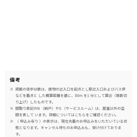
備考
掲載の徒歩分数は、建物の出入口を起点とし駅出入口およびバス停
などを着点と した概算距離を基に、80m を1 分として算出（端数切
り上げ）したものです。
間取り表記のN （納戸）やS （サービスルーム）は、居室以外の空
間を表して います。詳細については
こちら
をご確認ください。
（ 申込み有り ）の表示は、現在先着のお申込みをいただいている状
態となります。キャンセル待ちのお申込みも、受け付けておりま
す。