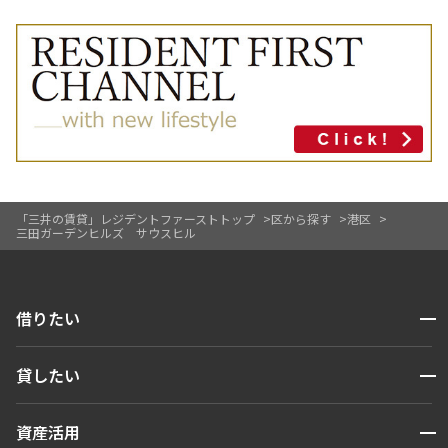
「三井の賃貸」レジデントファーストトップ
区から探す
港区
三田ガーデンヒルズ サウスヒル
開閉
借りたい
検索する
開閉
貸したい
人気エリアから探す
賃貸運営
区から探す
開閉
資産活用
お問い合わせ
駅・沿線から探す