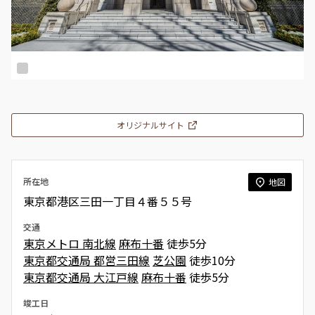
オリジナルサイト
所在地
地図
東京都港区三田一丁目４番５５号
交通
東京メトロ 南北線
麻布十番
徒歩5分
東京都交通局 都営三田線
芝公園
徒歩10分
東京都交通局 大江戸線
麻布十番
徒歩5分
竣工日