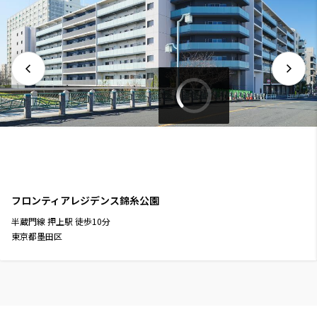
フロンティアレジデンス錦糸公園
半蔵門線
押上駅
徒歩
10
分
東京都墨田区