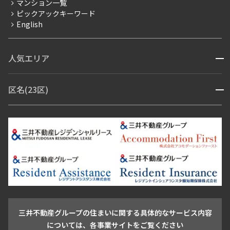
マンション一覧
ピックアックキーワード
フリーレント
English
ペット可
コンシェルジュ付き
人気エリア
開閉
ブランドマンション
赤坂・六本木
広尾・麻布・麻布十番
虎ノ門・麻布台
区名(23区)
開閉
青山・表参道・原宿
白金・目黒
高輪・五反田・大崎
恵比寿・代官山・中目黒
渋谷・松濤・代々木上原
番町・四谷・九段
港区
渋谷区
中央区
新宿区
文京区
千代田区
目黒区
日本橋・銀座
市ヶ谷・神楽坂・飯田橋
三田・芝・浜松町
品川区
世田谷区
大田区
江東区
台東区
墨田区
中野区
芝浦・汐留・品川
月島・勝どき・豊洲
本郷・春日・小石川
豊島区
杉並区
板橋区
北区
練馬区
荒川区
足立区
新宿・代々木
目白・高田馬場・早稲田
中野・荻窪
葛飾区
江戸川区
池尻大橋・三軒茶屋
祐天寺・学芸大学・自由が丘
駒沢・用賀・二子玉川
成城・砧
池袋・板橋・王子
戸越・大井・蒲田
三井不動産グループの住まいに関する具体的なサービス内容
青山
渋谷
東京・大手町
新宿
品川
目黒・中目黒
については、各事業サイトをご覧ください