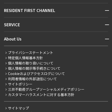
販売マンション
地図から探す
開閉
RESIDENT FIRST CHANNEL
お問い合わせ
キーワードから探す
NEWS
開閉
SERVICE
新着情報から探す
マンションレポート
ニュースから探す
営業窓口
商店街のある暮らし
開閉
About Us
新着募集情報
会員ページ
住まいのコラム
レジデントファーストについて
RESIDENT FIRST MEMBERS登録
RESIDENT FIRST MEMBERS登録
こだわりから探す
プライバシーステートメント
会社情報
ご入居・提携サービス
特定個人情報基本方針
こだわり一覧
事業案内
個人情報の取り扱いについて
お部屋探しからご契約まで
プレミアムマンション
個人情報の開示等手続きについて
採用情報
よくあるご質問
Cookieおよびアクセスログについて
新築
ニュースリリース
社宅紹介
利用者情報の外部送信について
当社限定（港区・渋谷区）
サイトポリシー
お問い合わせ
【仲介会社様向け】当社仲介事業部取り扱い物件入居申込
三井不動産グループソーシャルメディアポリシー
当社限定（港区・渋谷区以外）
カスタマーハラスメントに対する基本方針
三井不動産企画
分譲賃貸
サイトマップ
賃料改定