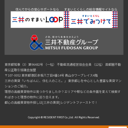
神田・御茶ノ水・秋葉原
初台・幡ヶ谷・笹塚
住んでからの安心サポートなら
すまいとくらしの総合情報サイトなら
東京都知事（3）第96482号 （一社） 不動産流通経営協会会員 （公社） 首都圏不動
産公正取引協議会加盟
〒107-0052 東京都港区赤坂八丁目4番14号 青山タワープレイス4階
三井の賃貸「いちばんに、住む人のこと。」 東京都心を中心とした豊富な賃貸マン
ションのご紹介。
理想の高級賃貸物件は見つかりましたか？エリアや駅などの条件面を変えて検索す
ればきっと理想の物件に巡り合えます。
都心の高級賃貸物件探しは[三井の賃貸]レジデントファーストで！
Copyright © RESIDENT FIRST Co.,Ltd. All Rights Reserved.
0120-321-719