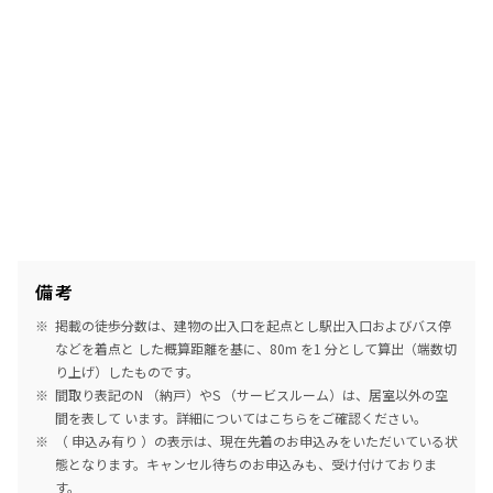
備考
掲載の徒歩分数は、建物の出入口を起点とし駅出入口およびバス停
などを着点と した概算距離を基に、80m を1 分として算出（端数切
り上げ）したものです。
間取り表記のN （納戸）やS （サービスルーム）は、居室以外の空
間を表して います。詳細については
こちら
をご確認ください。
（ 申込み有り ）の表示は、現在先着のお申込みをいただいている状
態となります。キャンセル待ちのお申込みも、受け付けておりま
す。