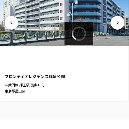
フロンティアレジデンス錦糸公園
半蔵門線
押上駅
徒歩
10
分
東京都墨田区