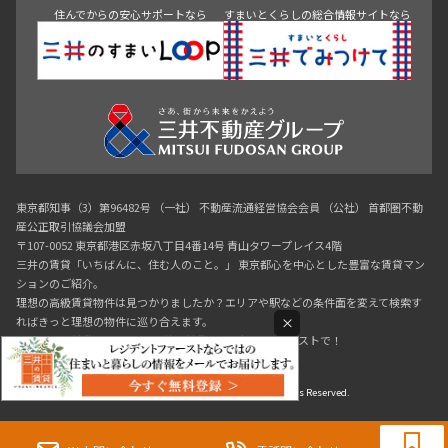
住んでからの安心サポートなら
すまいとくらしの総合情報サイトなら
東京都知事（3）第96482号 （一社） 不動産流通経営協会会員 （公社） 首都圏不動
産公正取引協議会加盟
〒107-0052 東京都港区赤坂八丁目4番14号 青山タワープレイス4階
三井の賃貸「いちばんに、住む人のこと。」 東京都心を中心とした豊富な賃貸マン
ションのご紹介。
理想の高級賃貸物件は見つかりましたか？エリアや駅などの条件面を変えて検索す
×
ればきっと理想の物件に巡り合えます。
都心の高級賃貸物件探しは[三井の賃貸]レジデントファーストで！
Copyright © RESIDENT FIRST Co.,Ltd. All Rights Reserved.
0120-321-719
9:30~18:00（水曜定休）