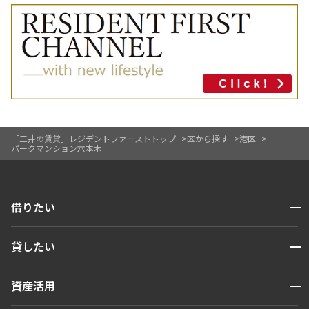
「三井の賃貸」レジデントファーストトップ
区から探す
港区
パークマンション六本木
開閉
借りたい
検索する
開閉
貸したい
人気エリアから探す
賃貸運営
区から探す
開閉
資産活用
お問い合わせ
駅・沿線から探す