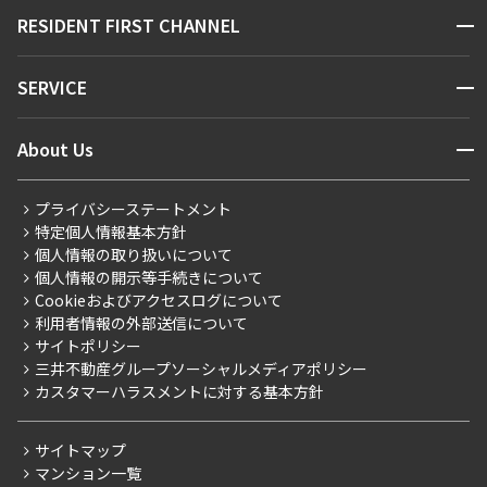
販売マンション
地図から探す
開閉
RESIDENT FIRST CHANNEL
お問い合わせ
キーワードから探す
NEWS
開閉
SERVICE
新着情報から探す
マンションレポート
ニュースから探す
営業窓口
商店街のある暮らし
開閉
About Us
新着募集情報
会員ページ
住まいのコラム
レジデントファーストについて
RESIDENT FIRST MEMBERS登録
RESIDENT FIRST MEMBERS登録
こだわりから探す
プライバシーステートメント
会社情報
ご入居・提携サービス
特定個人情報基本方針
こだわり一覧
事業案内
個人情報の取り扱いについて
お部屋探しからご契約まで
プレミアムマンション
個人情報の開示等手続きについて
採用情報
よくあるご質問
Cookieおよびアクセスログについて
新築
ニュースリリース
社宅紹介
利用者情報の外部送信について
当社限定（港区・渋谷区）
サイトポリシー
お問い合わせ
【仲介会社様向け】当社仲介事業部取り扱い物件入居申込
三井不動産グループソーシャルメディアポリシー
当社限定（港区・渋谷区以外）
カスタマーハラスメントに対する基本方針
三井不動産企画
分譲賃貸
サイトマップ
賃料改定
マンション一覧