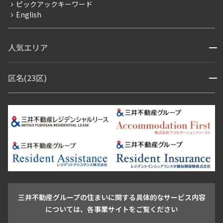
ピックアックキーワード
フリーレント
English
ペット可
コンシェルジュ付き
人気エリア
開閉
ブランドマンション
赤坂・六本木
広尾・麻布・麻布十番
虎ノ門・麻布台
区名(23区)
開閉
青山・表参道・原宿
白金・目黒
高輪・五反田・大崎
恵比寿・代官山・中目黒
渋谷・松濤・代々木上原
番町・四谷・九段
港区
渋谷区
中央区
新宿区
文京区
千代田区
目黒区
日本橋・銀座
市ヶ谷・神楽坂・飯田橋
三田・芝・浜松町
品川区
世田谷区
大田区
江東区
台東区
墨田区
中野区
芝浦・汐留・品川
月島・勝どき・豊洲
本郷・春日・小石川
豊島区
杉並区
板橋区
北区
練馬区
荒川区
足立区
新宿・代々木
目白・高田馬場・早稲田
中野・荻窪
葛飾区
江戸川区
池尻大橋・三軒茶屋
祐天寺・学芸大学・自由が丘
駒沢・用賀・二子玉川
成城・砧
池袋・板橋・王子
戸越・大井・蒲田
三井不動産グループの住まいに関する具体的なサービス内容
青山
渋谷
東京・大手町
新宿
品川
目黒・中目黒
については、各事業サイトをご覧ください
神田・御茶ノ水・秋葉原
初台・幡ヶ谷・笹塚