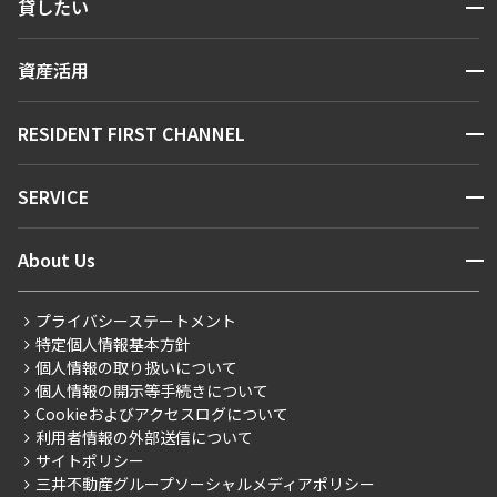
開閉
貸したい
人気エリアから探す
賃貸運営
区から探す
開閉
資産活用
お問い合わせ
駅・沿線から探す
販売マンション
地図から探す
開閉
RESIDENT FIRST CHANNEL
お問い合わせ
キーワードから探す
NEWS
開閉
SERVICE
新着情報から探す
マンションレポート
ニュースから探す
営業窓口
商店街のある暮らし
開閉
About Us
新着募集情報
会員ページ
住まいのコラム
レジデントファーストについて
RESIDENT FIRST MEMBERS登録
RESIDENT FIRST MEMBERS登録
こだわりから探す
プライバシーステートメント
会社情報
ご入居・提携サービス
特定個人情報基本方針
こだわり一覧
事業案内
個人情報の取り扱いについて
お部屋探しからご契約まで
プレミアムマンション
個人情報の開示等手続きについて
採用情報
よくあるご質問
Cookieおよびアクセスログについて
新築
ニュースリリース
社宅紹介
利用者情報の外部送信について
当社限定（港区・渋谷区）
サイトポリシー
お問い合わせ
【仲介会社様向け】当社仲介事業部取り扱い物件入居申込
三井不動産グループソーシャルメディアポリシー
当社限定（港区・渋谷区以外）