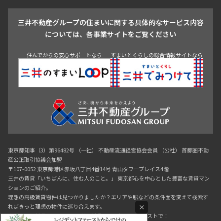
戸越・大井・蒲田
三井不動産グループの住まいに関する具体的なサービス内容
青山
渋谷
東京・大手町
新宿
品川
目黒・中目黒
については、各事業サイトをご覧ください
神田・御茶ノ水・秋葉原
初台・幡ヶ谷・笹塚
住んでからの安心サポートなら
すまいとくらしの総合情報サイトなら
東京都知事（3）第96482号 （一社） 不動産流通経営協会会員 （公社） 首都圏不動
産公正取引協議会加盟
〒107-0052 東京都港区赤坂八丁目4番14号 青山タワープレイス4階
三井の賃貸「いちばんに、住む人のこと。」 東京都心を中心とした豊富な賃貸マン
ションのご紹介。
理想の高級賃貸物件は見つかりましたか？エリアや駅などの条件面を変えて検索す
ればきっと理想の物件に巡り合えます。
×
都心の高級賃貸物件探しは[三井の賃貸]レジデントファーストで！