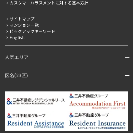
カスタマーハラスメントに対する基本方針
三井不動産企画
分譲賃貸
サイトマップ
賃料改定
マンション一覧
ピックアックキーワード
フリーレント
English
ペット可
コンシェルジュ付き
人気エリア
開閉
ブランドマンション
赤坂・六本木
広尾・麻布・麻布十番
虎ノ門・麻布台
区名(23区)
開閉
青山・表参道・原宿
白金・目黒
高輪・五反田・大崎
恵比寿・代官山・中目黒
渋谷・松濤・代々木上原
番町・四谷・九段
港区
渋谷区
中央区
新宿区
文京区
千代田区
目黒区
日本橋・銀座
市ヶ谷・神楽坂・飯田橋
三田・芝・浜松町
品川区
世田谷区
大田区
江東区
台東区
墨田区
中野区
芝浦・汐留・品川
月島・勝どき・豊洲
本郷・春日・小石川
豊島区
杉並区
板橋区
北区
練馬区
荒川区
足立区
新宿・代々木
目白・高田馬場・早稲田
中野・荻窪
葛飾区
江戸川区
池尻大橋・三軒茶屋
祐天寺・学芸大学・自由が丘
駒沢・用賀・二子玉川
成城・砧
池袋・板橋・王子