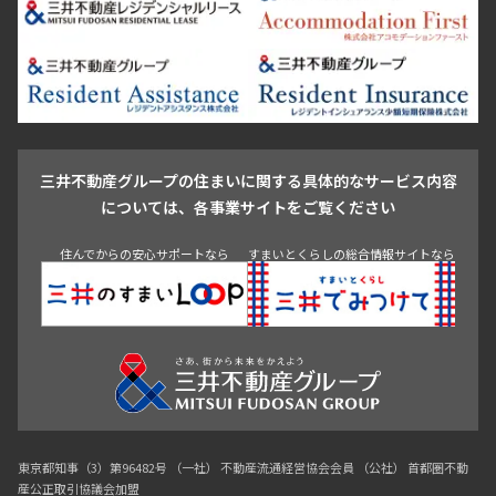
芝浦・汐留・品川
月島・勝どき・豊洲
本郷・春日・小石川
豊島区
杉並区
板橋区
北区
練馬区
荒川区
足立区
新宿・代々木
目白・高田馬場・早稲田
中野・荻窪
葛飾区
江戸川区
池尻大橋・三軒茶屋
祐天寺・学芸大学・自由が丘
駒沢・用賀・二子玉川
成城・砧
池袋・板橋・王子
戸越・大井・蒲田
三井不動産グループの住まいに関する具体的なサービス内容
青山
渋谷
東京・大手町
新宿
品川
目黒・中目黒
については、各事業サイトをご覧ください
神田・御茶ノ水・秋葉原
初台・幡ヶ谷・笹塚
住んでからの安心サポートなら
すまいとくらしの総合情報サイトなら
東京都知事（3）第96482号 （一社） 不動産流通経営協会会員 （公社） 首都圏不動
産公正取引協議会加盟