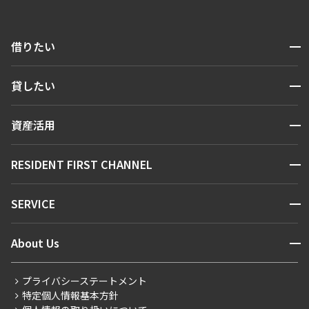
開閉
借りたい
検索する
開閉
貸したい
人気エリアから探す
賃貸運営
区から探す
開閉
資産活用
お問い合わせ
駅・沿線から探す
販売マンション
地図から探す
開閉
RESIDENT FIRST CHANNEL
お問い合わせ
キーワードから探す
NEWS
開閉
SERVICE
新着情報から探す
マンションレポート
ニュースから探す
営業窓口
商店街のある暮らし
開閉
About Us
新着募集情報
会員ページ
住まいのコラム
レジデントファーストについて
RESIDENT FIRST MEMBERS登録
RESIDENT FIRST MEMBERS登録
こだわりから探す
プライバシーステートメント
会社情報
ご入居・提携サービス
特定個人情報基本方針
こだわり一覧