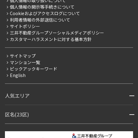
事業案内
個人情報の取り扱いについて
お部屋探しからご契約まで
プレミアムマンション
個人情報の開示等手続きについて
採用情報
よくあるご質問
Cookieおよびアクセスログについて
新築
ニュースリリース
社宅紹介
利用者情報の外部送信について
当社限定（港区・渋谷区）
サイトポリシー
お問い合わせ
【仲介会社様向け】当社仲介事業部取り扱い物件入居申込
三井不動産グループソーシャルメディアポリシー
当社限定（港区・渋谷区以外）
カスタマーハラスメントに対する基本方針
三井不動産企画
分譲賃貸
サイトマップ
賃料改定
マンション一覧
ピックアックキーワード
フリーレント
English
ペット可
コンシェルジュ付き
人気エリア
開閉
ブランドマンション
赤坂・六本木
広尾・麻布・麻布十番
虎ノ門・麻布台
区名(23区)
開閉
青山・表参道・原宿
白金・目黒
高輪・五反田・大崎
恵比寿・代官山・中目黒
渋谷・松濤・代々木上原
番町・四谷・九段
港区
渋谷区
中央区
新宿区
文京区
千代田区
目黒区
日本橋・銀座
市ヶ谷・神楽坂・飯田橋
三田・芝・浜松町
品川区
世田谷区
大田区
江東区
台東区
墨田区
中野区