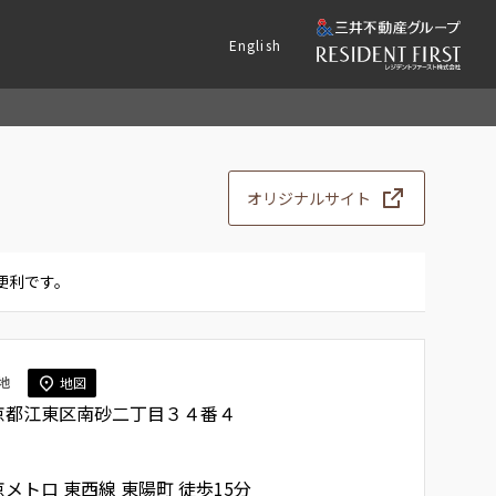
English
オリジナルサイト
便利です。
地
地図
京都江東区南砂二丁目３４番４
京メトロ 東西線
東陽町
徒歩15分