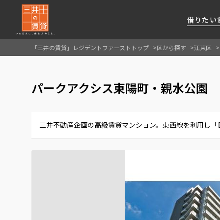
借りたい
「三井の賃貸」レジデントファーストトップ
区から探す
江東区
About Us
借りたい
貸したい
資産活用
RESIDENT
SERVICE
パークアクシス東陽町・親水公園
FIRST CHANNEL
私たちレジデントファーストの思いや
厳選した都心の上質な賃貸マンションを数多
賃貸運営をお考えのオーナー様に
分譲マンションのご購入、売却の
レジデントファーストが提供する
ご提供するサービスをご紹介します
くご提案します
最適なプランをご提案します
ご相談も承ります
各種サービスをご紹介します
新しい住まいと暮らしの探しに関わる
三井不動産企画の高級賃貸マンション。東西線を利用し「
様々な情報を発信します