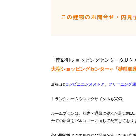
この建物のお問合せ・内見
「南砂町ショッピングセンターＳＵＮ
大型ショッピングセンター
「砂町銀
や
1階には
コンビニエンスストア
、
クリーニング店
トランクルームやレンタサイクルも完備。
ルームプランは、採光・通風に優れた最大約10
全ての居室をバルコニーに面して配置しており
高い機能性ときめ細やかな配慮を施した住戸設