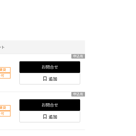
ント
申込有
お問合せ
賃貸
ト可
追加
申込有
お問合せ
賃貸
ト可
追加