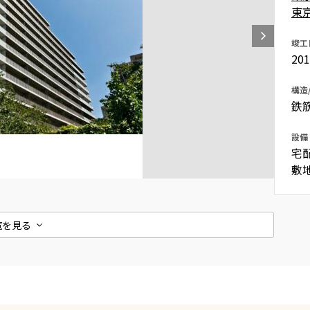
東
込
新着募集情報
フリーレント
竣工
ペット可
20
コンシェルジュ付き
構造
ブランドマンション
鉄
設備
宅
敷
覧を見る