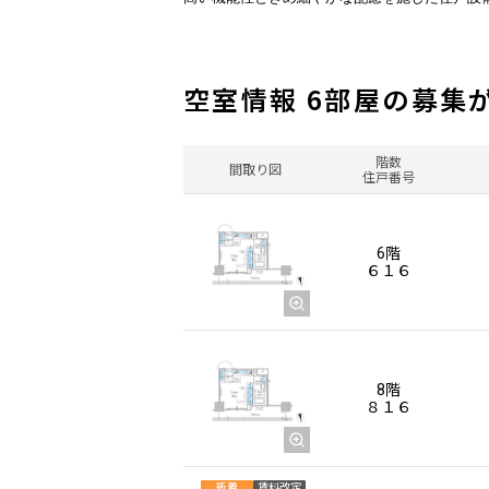
空室情報 6部屋の募集
階数
間取り図
住戸番号
6階
６１６
8階
８１６
新着
賃料改定