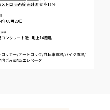
京メトロ 東西線
南砂町
徒歩11分
日
14年08月29日
/規模
筋コンクリート造 地上14階建
配ロッカー/オートロック/自転車置場/バイク置場/
地内ごみ置場/エレベータ