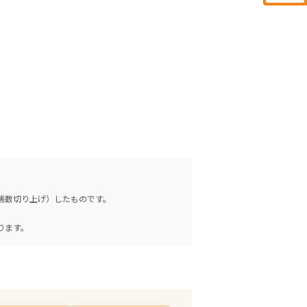
（端数切り上げ）したものです。
。
ります。