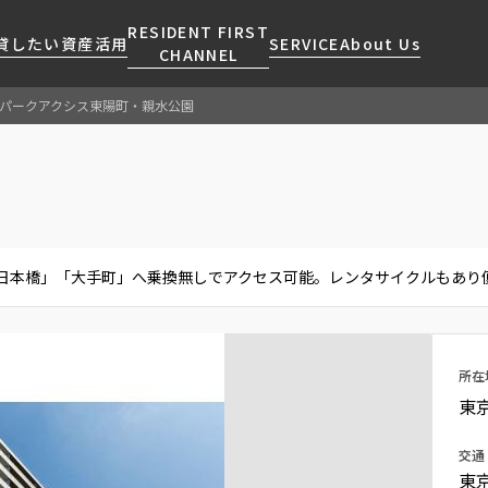
RESIDENT FIRST
貸したい
資産活用
SERVICE
About Us
CHANNEL
パークアクシス東陽町・親水公園
検索する
こだわりから探す
レジデントファーストについて
賃貸運営
販売マンション
NEWS
営業窓口
会社情報
お問い合わせ
お問い合わせ
マンションレポート
会員ページ
人気エリアから探す
こだわり一覧
事業案内
商店街のある暮らし
RESIDENT FIRST
区から探す
プレミアムマンション
MEMBERS登録
日本橋」「大手町」へ乗換無しでアクセス可能。レンタサイクルもあり
採用情報
住まいのコラム
駅・沿線から探す
新築
ご入居・提携サービス
ニュースリリース
RESIDENT FIRST
地図から探す
当社限定(港区・渋谷区)
MEMBERS登録
お部屋探しからご契約まで
お問い合わせ
キーワードから探す
当社限定(港区・渋谷区以外)
所在
よくあるご質問
三井不動産企画
東
社宅紹介
新着情報から探す
分譲賃貸
交通
【仲介会社様向け】当社仲介
東
ニュースから探す
賃料改定
事業部取り扱い物件入居申