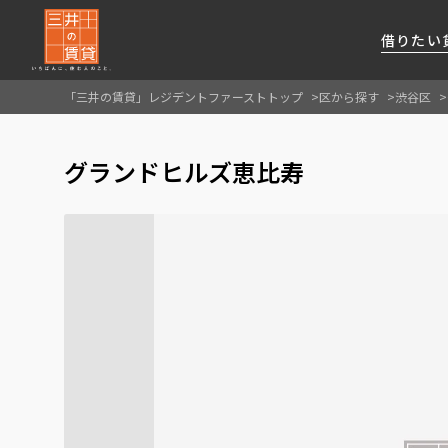
借りたい
「三井の賃貸」レジデントファーストトップ
区から探す
渋谷区
About Us
借りたい
貸したい
資産活用
RESIDENT
SERVICE
グランドヒルズ恵比寿
FIRST CHANNEL
私たちレジデントファーストの思いや
厳選した都心の上質な賃貸マンションを数多
賃貸運営をお考えのオーナー様に
分譲マンションのご購入、売却の
レジデントファーストが提供する
ご提供するサービスをご紹介します
くご提案します
最適なプランをご提案します
ご相談も承ります
各種サービスをご紹介します
新しい住まいと暮らしの探しに関わる
様々な情報を発信します