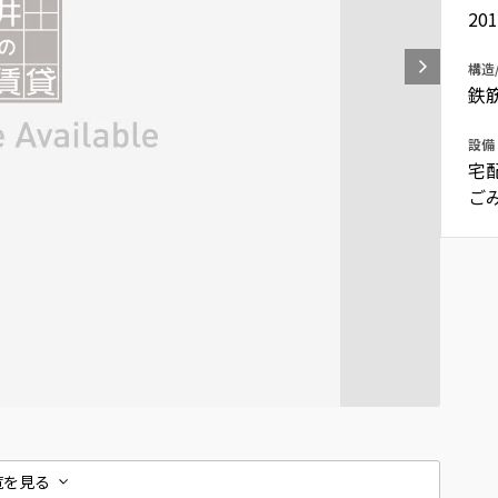
20
込
新着募集情報
フリーレント
構造
ペット可
鉄
コンシェルジュ付き
設備
ブランドマンション
宅
ご
覧を見る