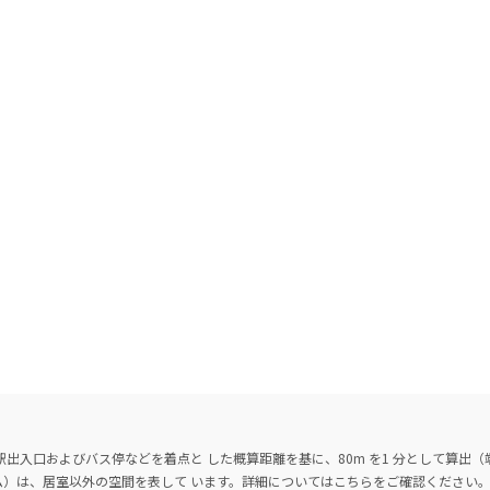
出入口およびバス停などを着点と した概算距離を基に、80m を1 分として算出
ーム）は、居室以外の空間を表して います。詳細については
こちら
をご確認ください