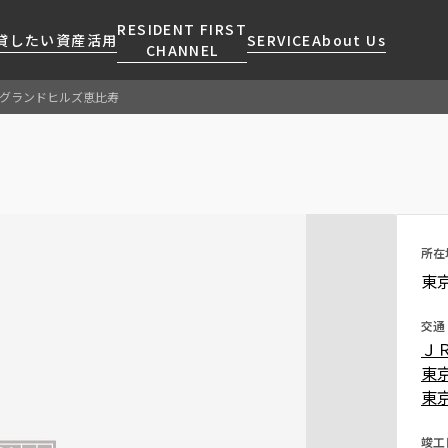
RESIDENT FIRST
貸したい
資産活用
SERVICE
About Us
CHANNEL
グランドヒルズ恵比寿
検索する
こだわりから探す
レジデントファーストについて
賃貸運営
販売マンション
NEWS
営業窓口
会社情報
お問い合わせ
お問い合わせ
マンションレポート
会員ページ
人気エリアから探す
こだわり一覧
事業案内
商店街のある暮らし
RESIDENT FIRST
区から探す
プレミアムマンション
MEMBERS登録
所在
採用情報
住まいのコラム
駅・沿線から探す
新築
ご入居・提携サービス
東京
ニュースリリース
RESIDENT FIRST
地図から探す
当社限定(港区・渋谷区)
MEMBERS登録
お部屋探しからご契約まで
交通
お問い合わせ
キーワードから探す
当社限定(港区・渋谷区以外)
Ｊ
よくあるご質問
三井不動産企画
東
社宅紹介
東
新着情報から探す
分譲賃貸
【仲介会社様向け】当社仲介
ニュースから探す
竣工
賃料改定
事業部取り扱い物件入居申