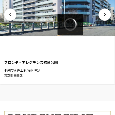
フロンティアレジデンス錦糸公園
半蔵門線
押上駅
徒歩
10
分
東京都墨田区