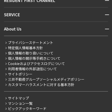
RESIDENT FIRST CHANNEL
お問い合わせ
キーワードから探す
NEWS
開閉
SERVICE
新着情報から探す
マンションレポート
ニュースから探す
営業窓口
商店街のある暮らし
開閉
About Us
新着募集情報
会員ページ
住まいのコラム
レジデントファーストについて
RESIDENT FIRST MEMBERS登録
RESIDENT FIRST MEMBERS登録
こだわりから探す
プライバシーステートメント
会社情報
ご入居・提携サービス
特定個人情報基本方針
こだわり一覧
事業案内
個人情報の取り扱いについて
お部屋探しからご契約まで
プレミアムマンション
個人情報の開示等手続きについて
採用情報
よくあるご質問
Cookieおよびアクセスログについて
新築
ニュースリリース
社宅紹介
利用者情報の外部送信について
当社限定（港区・渋谷区）
サイトポリシー
お問い合わせ
【仲介会社様向け】当社仲介事業部取り扱い物件入居申込
三井不動産グループソーシャルメディアポリシー
当社限定（港区・渋谷区以外）
カスタマーハラスメントに対する基本方針
三井不動産企画
分譲賃貸
サイトマップ
賃料改定
マンション一覧
ピックアックキーワード
フリーレント