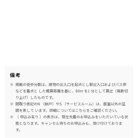
備考
掲載の徒歩分数は、建物の出入口を起点とし駅出入口およびバス停
などを着点と した概算距離を基に、80m を1 分として算出（端数切
り上げ）したものです。
間取り表記のN （納戸）やS （サービスルーム）は、居室以外の空
間を表して います。詳細については
こちら
をご確認ください。
（ 申込み有り ）の表示は、現在先着のお申込みをいただいている状
態となります。キャンセル待ちのお申込みも、受け付けておりま
す。