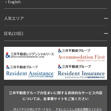
English
ペット可
コンシェルジュ付き
人気エリア
開閉
ブランドマンション
赤坂・六本木
広尾・麻布・麻布十番
虎ノ門・麻布台
区名(23区)
開閉
青山・表参道・原宿
白金・目黒
高輪・五反田・大崎
恵比寿・代官山・中目黒
渋谷・松濤・代々木上原
番町・四谷・九段
港区
渋谷区
中央区
新宿区
文京区
千代田区
目黒区
日本橋・銀座
市ヶ谷・神楽坂・飯田橋
三田・芝・浜松町
品川区
世田谷区
大田区
江東区
台東区
墨田区
中野区
芝浦・汐留・品川
月島・勝どき・豊洲
本郷・春日・小石川
豊島区
杉並区
板橋区
北区
練馬区
荒川区
足立区
新宿・代々木
目白・高田馬場・早稲田
中野・荻窪
葛飾区
江戸川区
池尻大橋・三軒茶屋
祐天寺・学芸大学・自由が丘
駒沢・用賀・二子玉川
成城・砧
池袋・板橋・王子
戸越・大井・蒲田
三井不動産グループの住まいに関する具体的なサービス内容
青山
渋谷
東京・大手町
新宿
品川
目黒・中目黒
については、各事業サイトをご覧ください
神田・御茶ノ水・秋葉原
初台・幡ヶ谷・笹塚
住んでからの安心サポートなら
すまいとくらしの総合情報サイトなら