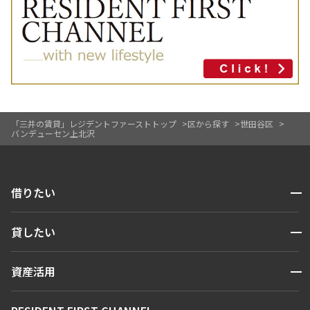
「三井の賃貸」レジデントファーストトップ
区から探す
世田谷区
バンデューセン上北沢
開閉
借りたい
検索する
開閉
貸したい
人気エリアから探す
賃貸運営
区から探す
開閉
資産活用
お問い合わせ
駅・沿線から探す
販売マンション
地図から探す
開閉