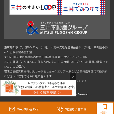
東京都知事（3）第96482号 （一社） 不動産流通経営協会会員 （公社） 首都圏不動
産公正取引協議会加盟
〒107-0052 東京都港区赤坂八丁目4番14号 青山タワープレイス4階
三井の賃貸「いちばんに、住む人のこと。」 東京都心を中心とした豊富な賃貸マン
ションのご紹介。
理想の高級賃貸物件は見つかりましたか？エリアや駅などの条件面を変えて検索す
×
ればきっと理想の物件に巡り合えます。
都心の高級賃貸物件探しは[三井の賃貸]レジデントファーストで！
Copyright © RESIDENT FIRST Co.,Ltd. All Rights Reserved.
0120-321-719
9:30~18:00（水曜定休）
Web問い合わせ
電話問い合わせ
検討中