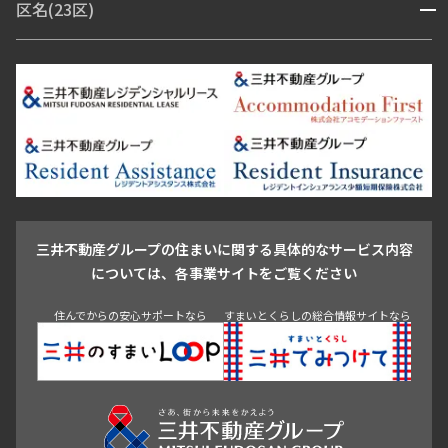
区名(23区)
開閉
青山・表参道・原宿
白金・目黒
高輪・五反田・大崎
恵比寿・代官山・中目黒
渋谷・松濤・代々木上原
番町・四谷・九段
港区
渋谷区
中央区
新宿区
文京区
千代田区
目黒区
日本橋・銀座
市ヶ谷・神楽坂・飯田橋
三田・芝・浜松町
品川区
世田谷区
大田区
江東区
台東区
墨田区
中野区
芝浦・汐留・品川
月島・勝どき・豊洲
本郷・春日・小石川
豊島区
杉並区
板橋区
北区
練馬区
荒川区
足立区
新宿・代々木
目白・高田馬場・早稲田
中野・荻窪
葛飾区
江戸川区
池尻大橋・三軒茶屋
祐天寺・学芸大学・自由が丘
駒沢・用賀・二子玉川
成城・砧
池袋・板橋・王子
戸越・大井・蒲田
三井不動産グループの住まいに関する具体的なサービス内容
青山
渋谷
東京・大手町
新宿
品川
目黒・中目黒
については、各事業サイトをご覧ください
神田・御茶ノ水・秋葉原
初台・幡ヶ谷・笹塚
住んでからの安心サポートなら
すまいとくらしの総合情報サイトなら