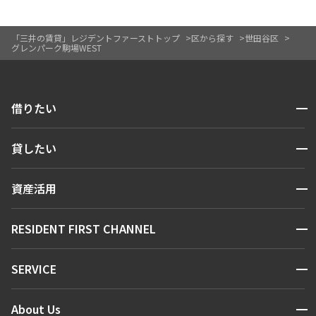
「三井の賃貸」レジデントファーストトップ
区から探す
世田谷区
グレンパーク駒場WEST
開閉
借りたい
検索する
開閉
貸したい
人気エリアから探す
賃貸運営
区から探す
開閉
資産活用
お問い合わせ
駅・沿線から探す
販売マンション
地図から探す
開閉
RESIDENT FIRST CHANNEL
お問い合わせ
キーワードから探す
NEWS
開閉
SERVICE
新着情報から探す
マンションレポート
ニュースから探す
営業窓口
商店街のある暮らし
開閉
About Us
新着募集情報