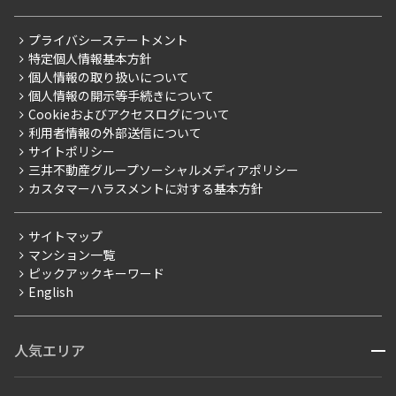
会員ページ
住まいのコラム
レジデントファーストについて
RESIDENT FIRST MEMBERS登録
RESIDENT FIRST MEMBERS登録
こだわりから探す
プライバシーステートメント
会社情報
ご入居・提携サービス
特定個人情報基本方針
こだわり一覧
事業案内
個人情報の取り扱いについて
お部屋探しからご契約まで
プレミアムマンション
個人情報の開示等手続きについて
採用情報
よくあるご質問
Cookieおよびアクセスログについて
新築
ニュースリリース
社宅紹介
利用者情報の外部送信について
当社限定（港区・渋谷区）
サイトポリシー
お問い合わせ
【仲介会社様向け】当社仲介事業部取り扱い物件入居申込
三井不動産グループソーシャルメディアポリシー
当社限定（港区・渋谷区以外）
カスタマーハラスメントに対する基本方針
三井不動産企画
分譲賃貸
サイトマップ
賃料改定
マンション一覧
ピックアックキーワード
フリーレント
English
ペット可
コンシェルジュ付き
人気エリア
開閉
ブランドマンション
赤坂・六本木
広尾・麻布・麻布十番
虎ノ門・麻布台