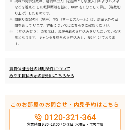
掲載の徒歩分数は、建物の出入口を起点とし駅出入口およびバス停
などを着点と した概算距離を基に、80m を1 分として算出（端数切
り上げ）したものです。
間取り表記のN （納戸）やS （サービスルーム）は、居室以外の空
間を表して います。詳細については
こちら
をご確認ください。
（ 申込み有り ）の表示は、現在先着のお申込みをいただいている状
態となります。キャンセル待ちのお申込みも、受け付けておりま
す。
めやす賃料表示
賃貸保証会社の利用条件について
めやす賃料表示の説明はこちらから
このお部屋のお問合せ・内見予約はこちら
0120-321-364
営業時間 9:30~18:00 / 定休日: 水曜日・年末年始