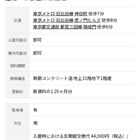
東京メトロ 日比谷線
神谷町
徒歩7分
東京メトロ 日比谷線
虎ノ門ヒルズ
徒歩8分
交通
東京都交通局 都営三田線
御成門
徒歩6分
即可
入居可能日
即可
案内可能日
契約期間
鉄筋コンクリート造 地上31階地下1階建
規模構造
新賃料の1.25ヶ月分
更新料
有
駐車場
南
方位
入居時における玄関錠交換代 44,000円（税込）/