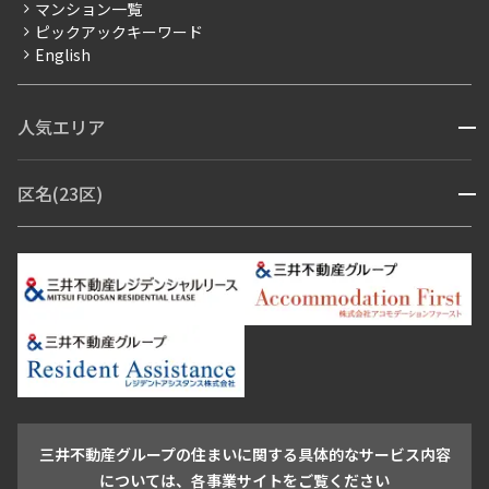
マンション一覧
ピックアックキーワード
フリーレント
English
ペット可
コンシェルジュ付き
人気エリア
開閉
ブランドマンション
赤坂・六本木
広尾・麻布・麻布十番
虎ノ門・麻布台
区名(23区)
開閉
青山・表参道・原宿
白金・目黒
高輪・五反田・大崎
恵比寿・代官山・中目黒
渋谷・松濤・代々木上原
番町・四谷・九段
港区
渋谷区
中央区
新宿区
文京区
千代田区
目黒区
日本橋・銀座
市ヶ谷・神楽坂・飯田橋
三田・芝・浜松町
品川区
世田谷区
大田区
江東区
台東区
墨田区
中野区
芝浦・汐留・品川
月島・勝どき・豊洲
本郷・春日・小石川
豊島区
杉並区
板橋区
北区
練馬区
荒川区
足立区
新宿・代々木
目白・高田馬場・早稲田
中野・荻窪
葛飾区
江戸川区
池尻大橋・三軒茶屋
祐天寺・学芸大学・自由が丘
駒沢・用賀・二子玉川
成城・砧
池袋・板橋・王子
戸越・大井・蒲田
三井不動産グループの住まいに関する具体的なサービス内容
青山
渋谷
東京・大手町
新宿
品川
目黒・中目黒
については、各事業サイトをご覧ください