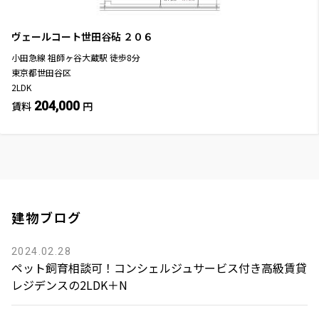
ヴェールコート世田谷砧
２０６
小田急線
祖師ヶ谷大蔵駅
徒歩
8
分
東京都世田谷区
2LDK
204,000
賃料
円
建物ブログ
2024.02.28
ペット飼育相談可！コンシェルジュサービス付き高級賃貸
レジデンスの2LDK＋N