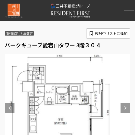
検討中リストに追加
賃料改定
礼金改定
パークキューブ愛宕山タワー 3階３０４