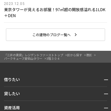
2023.12.05
東京タワーが見えるお部屋！97㎡超の開放感溢れる1LDK
＋DEN
この建物のブログ一覧へ
「三井の賃貸」レジデントファーストトップ
区から探す
港区
パークキューブ愛宕山タワー
3階３０４
開閉
借りたい
検索する
開閉
貸したい
人気エリアから探す
賃貸運営
区から探す
開閉
資産活用
お問い合わせ