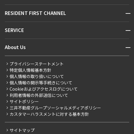
駅・沿線から探す
販売マンション
地図から探す
開閉
RESIDENT FIRST CHANNEL
お問い合わせ
キーワードから探す
NEWS
開閉
SERVICE
新着情報から探す
マンションレポート
ニュースから探す
営業窓口
商店街のある暮らし
開閉
About Us
新着募集情報
会員ページ
住まいのコラム
レジデントファーストについて
RESIDENT FIRST MEMBERS登録
RESIDENT FIRST MEMBERS登録
こだわりから探す
プライバシーステートメント
会社情報
ご入居・提携サービス
特定個人情報基本方針
こだわり一覧
事業案内
個人情報の取り扱いについて
お部屋探しからご契約まで
プレミアムマンション
個人情報の開示等手続きについて
採用情報
よくあるご質問
Cookieおよびアクセスログについて
新築
ニュースリリース
社宅紹介
利用者情報の外部送信について
当社限定（港区・渋谷区）
サイトポリシー
お問い合わせ
【仲介会社様向け】当社仲介事業部取り扱い物件入居申込
三井不動産グループソーシャルメディアポリシー
当社限定（港区・渋谷区以外）
カスタマーハラスメントに対する基本方針
三井不動産企画
分譲賃貸
サイトマップ
賃料改定