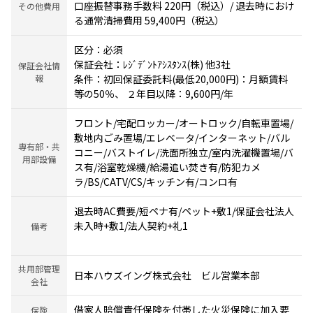
口座振替事務手数料 220円（税込）/ 退去時におけ
その他費用
る通常清掃費用 59,400円（税込）
区分：必須
保証会社：ﾚｼﾞﾃﾞﾝﾄｱｼｽﾀﾝｽ(株) 他3社
保証会社情
報
条件：初回保証委託料(最低20,000円)：月額賃料
等の50％、 ２年目以降：9,600円/年
フロント/宅配ロッカー/オートロック/自転車置場/
敷地内ごみ置場/エレベータ/インターネット/バル
専有部・共
コニー/バストイレ/洗面所独立/室内洗濯機置場/バ
用部設備
ス有/浴室乾燥機/給湯追い焚き有/防犯カメ
ラ/BS/CATV/CS/キッチン有/コンロ有
退去時AC費要/短ペナ有/ペット+敷1/保証会社法人
未入時+敷1/法人契約+礼1
備考
共用部管理
日本ハウズイング株式会社 ビル営業本部
会社
借家人賠償責任保険を付帯した火災保険に加入要
保険