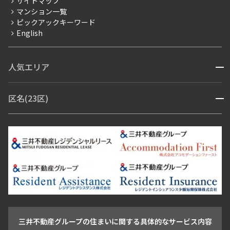
サイトマップ
賃料改定
マンション一覧
ピックアックキーワード
フリーレント
English
ペット可
コンシェルジュ付き
人気エリア
開閉
ブランドマンション
赤坂・六本木
広尾・麻布・麻布十番
虎ノ門・麻布台
区名(23区)
開閉
青山・表参道・原宿
白金・目黒
高輪・五反田・大崎
恵比寿・代官山・中目黒
渋谷・松濤・代々木上原
番町・四谷・九段
港区
渋谷区
中央区
新宿区
文京区
千代田区
目黒区
日本橋・銀座
市ヶ谷・神楽坂・飯田橋
三田・芝・浜松町
品川区
世田谷区
大田区
江東区
台東区
墨田区
中野区
芝浦・汐留・品川
月島・勝どき・豊洲
本郷・春日・小石川
豊島区
杉並区
板橋区
北区
練馬区
荒川区
足立区
新宿・代々木
目白・高田馬場・早稲田
中野・荻窪
葛飾区
江戸川区
池尻大橋・三軒茶屋
祐天寺・学芸大学・自由が丘
駒沢・用賀・二子玉川
成城・砧
池袋・板橋・王子
戸越・大井・蒲田
三井不動産グループの住まいに関する具体的なサービス内容
青山
渋谷
東京・大手町
新宿
品川
目黒・中目黒