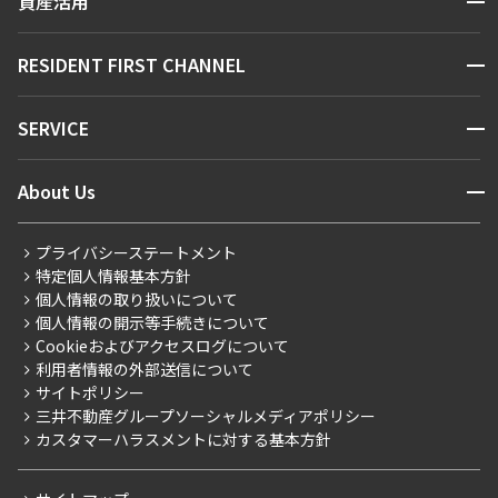
資産活用
お問い合わせ
駅・沿線から探す
販売マンション
地図から探す
開閉
RESIDENT FIRST CHANNEL
お問い合わせ
キーワードから探す
NEWS
開閉
SERVICE
新着情報から探す
マンションレポート
ニュースから探す
営業窓口
商店街のある暮らし
開閉
About Us
新着募集情報
会員ページ
住まいのコラム
レジデントファーストについて
RESIDENT FIRST MEMBERS登録
RESIDENT FIRST MEMBERS登録
こだわりから探す
プライバシーステートメント
会社情報
ご入居・提携サービス
特定個人情報基本方針
こだわり一覧
事業案内
個人情報の取り扱いについて
お部屋探しからご契約まで
プレミアムマンション
個人情報の開示等手続きについて
採用情報
よくあるご質問
Cookieおよびアクセスログについて
新築
ニュースリリース
社宅紹介
利用者情報の外部送信について
当社限定（港区・渋谷区）
サイトポリシー
お問い合わせ
【仲介会社様向け】当社仲介事業部取り扱い物件入居申込
三井不動産グループソーシャルメディアポリシー
当社限定（港区・渋谷区以外）
カスタマーハラスメントに対する基本方針
三井不動産企画
分譲賃貸