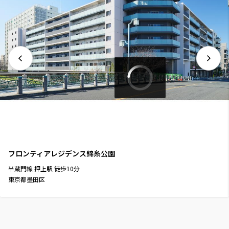
フロンティアレジデンス錦糸公園
半蔵門線
押上駅
徒歩
10
分
東京都墨田区