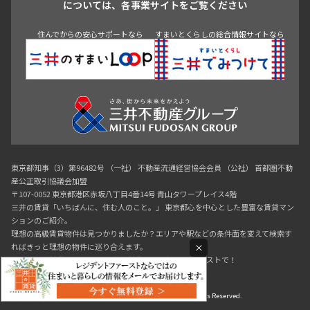
については、各事業サイトをご覧ください
神田・御茶ノ水・秋葉原
初台・幡ヶ谷・笹塚
住んでからの安心サポートなら
すまいとくらしの総合情報サイトなら
東京都知事（3）第96482号 （一社） 不動産流通経営協会会員 （公社） 首都圏不動
産公正取引協議会加盟
〒107-0052 東京都港区赤坂八丁目4番14号 青山タワープレイス4階
三井の賃貸「いちばんに、住む人のこと。」 東京都心を中心とした豊富な賃貸マン
ションのご紹介。
理想の高級賃貸物件は見つかりましたか？エリアや駅などの条件面を変えて検索す
×
ればきっと理想の物件に巡り合えます。
都心の高級賃貸物件探しは[三井の賃貸]レジデントファーストで！
Copyright © RESIDENT FIRST Co.,Ltd. All Rights Reserved.
0120-321-364