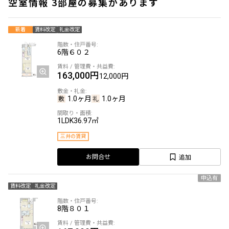
空室情報 3部屋の募集があります
新着
賃料改定
礼金改定
6階
６０２
163,000円
12,000円
1.0ヶ月
1.0ヶ月
1LDK
36.97㎡
三井の賃貸
追加
お問合せ
申込有
賃料改定
礼金改定
8階
８０１