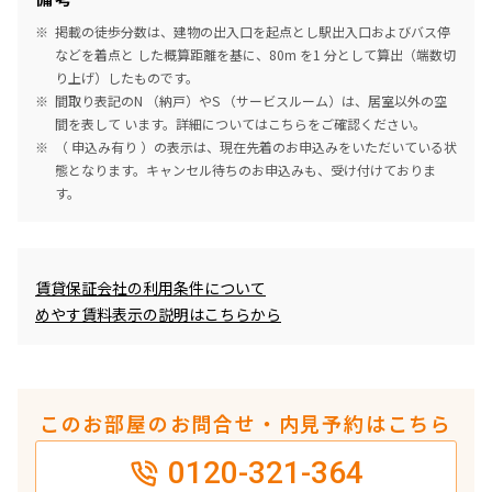
掲載の徒歩分数は、建物の出入口を起点とし駅出入口およびバス停
などを着点と した概算距離を基に、80m を1 分として算出（端数切
り上げ）したものです。
間取り表記のN （納戸）やS （サービスルーム）は、居室以外の空
間を表して います。詳細については
こちら
をご確認ください。
（ 申込み有り ）の表示は、現在先着のお申込みをいただいている状
態となります。キャンセル待ちのお申込みも、受け付けておりま
す。
めやす賃料表示
賃貸保証会社の利用条件について
めやす賃料表示の説明はこちらから
このお部屋のお問合せ・内見予約はこちら
0120-321-364