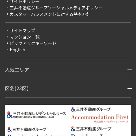
サイトポリシー
お問い合わせ
【仲介会社様向け】当社仲介事業部取り扱い物件入居申込
三井不動産グループソーシャルメディアポリシー
当社限定（港区・渋谷区以外）
カスタマーハラスメントに対する基本方針
三井不動産企画
分譲賃貸
サイトマップ
賃料改定
マンション一覧
ピックアックキーワード
フリーレント
English
ペット可
コンシェルジュ付き
人気エリア
開閉
ブランドマンション
赤坂・六本木
広尾・麻布・麻布十番
虎ノ門・麻布台
区名(23区)
開閉
青山・表参道・原宿
白金・目黒
高輪・五反田・大崎
恵比寿・代官山・中目黒
渋谷・松濤・代々木上原
番町・四谷・九段
港区
渋谷区
中央区
新宿区
文京区
千代田区
目黒区
日本橋・銀座
市ヶ谷・神楽坂・飯田橋
三田・芝・浜松町
品川区
世田谷区
大田区
江東区
台東区
墨田区
中野区
芝浦・汐留・品川
月島・勝どき・豊洲
本郷・春日・小石川
豊島区
杉並区
板橋区
北区
練馬区
荒川区
足立区
新宿・代々木
目白・高田馬場・早稲田
中野・荻窪
葛飾区
江戸川区
池尻大橋・三軒茶屋
祐天寺・学芸大学・自由が丘