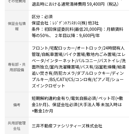
その他費用
退去時における通常清掃費用 59,400円（税込）
区分：必須
保証会社：ﾚｼﾞﾃﾞﾝﾄｱｼｽﾀﾝｽ(株) 他3社
保証会社情
報
条件：初回保証委託料(最低20,000円)：月額賃料
等の50％、 ２年目以降：9,600円/年
フロント/宅配ロッカー/オートロック/24時間有人
管理/自転車置場/バイク置場/敷地内ごみ置場/エレ
ベータ/インターネット/バルコニー/バストイレ/洗
専有部・共
面所独立/室内洗濯機置場/バス有/浴室乾燥機/給湯
用部設備
追い焚き有/防犯カメラ/ダブルロックキー/ディン
プルキー/BS/CATV/CS/コンロ有/ピアノ可/シュー
ズインクロゼット
短期解約違約金有り/電気自振必須/ ペット可(+敷
金1か月)、保証会社必須(大手法人等 未加入時は
備考
+敷金1か月
共用部管理
三井不動産ファシリティーズ株式会社
会社