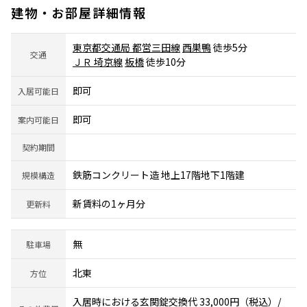
建物・お部屋詳細情報
東京都交通局 都営三田線
西巣鴨
徒歩5分
交通
ＪＲ 埼京線
板橋
徒歩10分
即可
入居可能日
即可
案内可能日
契約期間
鉄筋コンクリート造 地上17階地下1階建
規模構造
新賃料の1ヶ月分
更新料
無
駐車場
北東
方位
入居時における玄関錠交換代 33,000円（税込）/