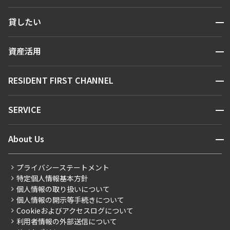
検索する
開閉
貸したい
人気エリアから探す
賃貸運営
区から探す
開閉
資産活用
お問い合わせ
駅・沿線から探す
販売マンション
地図から探す
開閉
RESIDENT FIRST CHANNEL
お問い合わせ
キーワードから探す
NEWS
開閉
SERVICE
新着情報から探す
マンションレポート
ニュースから探す
営業窓口
商店街のある暮らし
開閉
About Us
新着募集情報
会員ページ
住まいのコラム
レジデントファーストについて
RESIDENT FIRST MEMBERS登録
RESIDENT FIRST MEMBERS登録
こだわりから探す
プライバシーステートメント
会社情報
ご入居・提携サービス
特定個人情報基本方針
こだわり一覧
事業案内
個人情報の取り扱いについて
お部屋探しからご契約まで
プレミアムマンション
個人情報の開示等手続きについて
採用情報
よくあるご質問
Cookieおよびアクセスログについて
新築
ニュースリリース
社宅紹介
利用者情報の外部送信について
当社限定（港区・渋谷区）