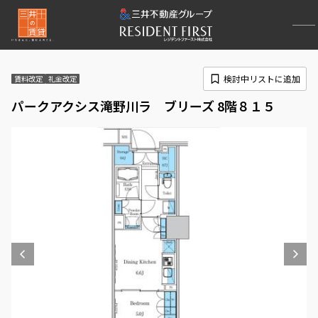
検討中リストに追加
賃料改定
礼金改定
パークアクシス滝野川ラ ブリーズ 8階８１５