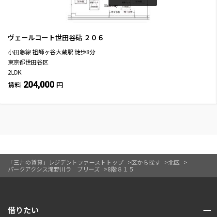
ヴェールコート世田谷砧
２０６
小田急線
祖師ヶ谷大蔵駅
徒歩
8
分
東京都世田谷区
2LDK
204,000
賃料
円
「三井の賃貸」レジデントファーストトップ
区から探す
北区
パークアクシス滝野川ラ ブリーズ
8階８１５
開閉
借りたい