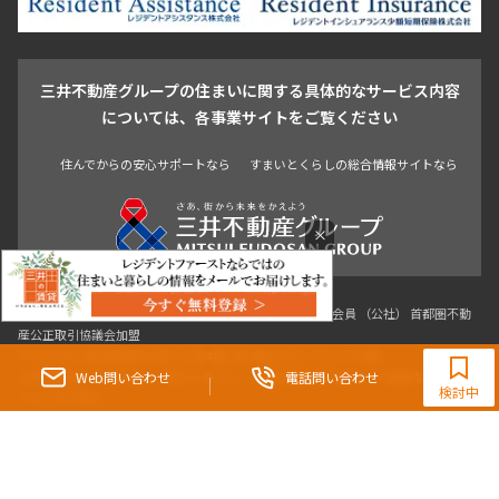
駒沢・用賀・二子玉川
成城・砧
池袋・板橋・王子
戸越・大井・蒲田
三井不動産グループの住まいに関する具体的なサービス内容
青山
渋谷
東京・大手町
新宿
品川
目黒・中目黒
については、各事業サイトをご覧ください
神田・御茶ノ水・秋葉原
初台・幡ヶ谷・笹塚
住んでからの安心サポートなら
すまいとくらしの総合情報サイトなら
×
0120-321-364
9:30~18:00（水曜定休）
Web問い合わせ
電話問い合わせ
東京都知事（3）第96482号 （一社） 不動産流通経営協会会員 （公社） 首都圏不動
検討中
産公正取引協議会加盟
〒107-0052 東京都港区赤坂八丁目4番14号 青山タワープレイス4階
三井の賃貸「いちばんに、住む人のこと。」 東京都心を中心とした豊富な賃貸マン
ションのご紹介。
理想の高級賃貸物件は見つかりましたか？エリアや駅などの条件面を変えて検索す