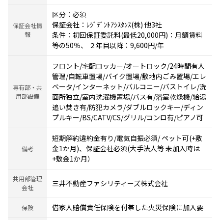
区分：必須
保証会社：ﾚｼﾞﾃﾞﾝﾄｱｼｽﾀﾝｽ(株) 他3社
保証会社情
報
条件：初回保証委託料(最低20,000円)：月額賃料
等の50％、 ２年目以降：9,600円/年
フロント/宅配ロッカー/オートロック/24時間有人
管理/自転車置場/バイク置場/敷地内ごみ置場/エレ
ベータ/インターネット/バルコニー/バストイレ/洗
専有部・共
用部設備
面所独立/室内洗濯機置場/バス有/浴室乾燥機/給湯
追い焚き有/防犯カメラ/ダブルロックキー/ディン
プルキー/BS/CATV/CS/グリル/コンロ有/ピアノ可
短期解約違約金有り/電気自振必須/ ペット可(+敷
金1か月)、保証会社必須(大手法人等 未加入時は
備考
+敷金1か月）
共用部管理
三井不動産ファシリティーズ株式会社
会社
借家人賠償責任保険を付帯した火災保険に加入要
保険