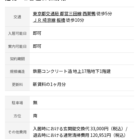
東京都交通局 都営三田線
西巣鴨
徒歩5分
交通
ＪＲ 埼京線
板橋
徒歩10分
即可
入居可能日
即可
案内可能日
契約期間
鉄筋コンクリート造 地上17階地下1階建
規模構造
新賃料の1ヶ月分
更新料
無
駐車場
南
方位
入居時における玄関錠交換代 33,000円（税込）/
その他費用
退去時における通常清掃費用 120,951円（税込）