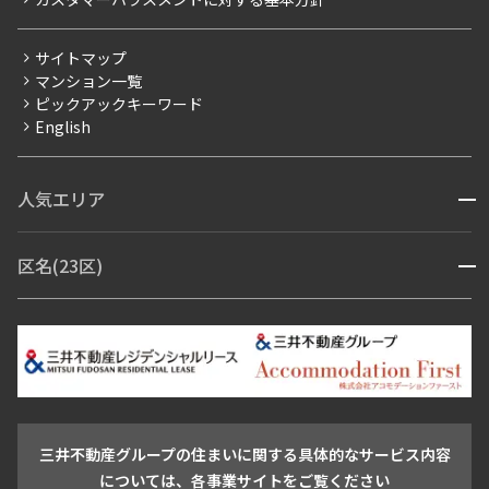
三井不動産企画
分譲賃貸
サイトマップ
賃料改定
マンション一覧
ピックアックキーワード
フリーレント
English
ペット可
コンシェルジュ付き
人気エリア
開閉
ブランドマンション
赤坂・六本木
広尾・麻布・麻布十番
虎ノ門・麻布台
区名(23区)
開閉
青山・表参道・原宿
白金・目黒
高輪・五反田・大崎
恵比寿・代官山・中目黒
渋谷・松濤・代々木上原
番町・四谷・九段
港区
渋谷区
中央区
新宿区
文京区
千代田区
目黒区
日本橋・銀座
市ヶ谷・神楽坂・飯田橋
三田・芝・浜松町
品川区
世田谷区
大田区
江東区
台東区
墨田区
中野区
芝浦・汐留・品川
月島・勝どき・豊洲
本郷・春日・小石川
豊島区
杉並区
板橋区
北区
練馬区
荒川区
足立区
新宿・代々木
目白・高田馬場・早稲田
中野・荻窪
葛飾区
江戸川区
池尻大橋・三軒茶屋
祐天寺・学芸大学・自由が丘
三井不動産グループの住まいに関する具体的なサービス内容
駒沢・用賀・二子玉川
成城・砧
池袋・板橋・王子
については、各事業サイトをご覧ください