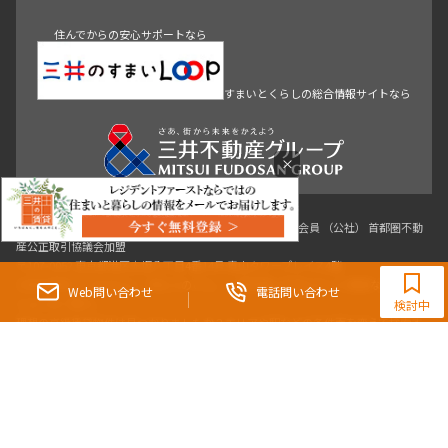
戸越・大井・蒲田
住んでからの安心サポートなら
すまいとくらしの総合情報サイトなら
青山
渋谷
東京・大手町
新宿
品川
目黒・中目黒
神田・御茶ノ水・秋葉原
初台・幡ヶ谷・笹塚
×
東京都知事（3）第96482号 （一社） 不動産流通経営協会会員 （公社） 首都圏不動
0120-321-364
産公正取引協議会加盟
〒107-0052 東京都港区赤坂八丁目4番14号 青山タワープレイス4階
9:30~18:00（水曜定休）
三井の賃貸「いちばんに、住む人のこと。」 東京都心を中心とした豊富な賃貸マン
Web問い合わせ
電話問い合わせ
ションのご紹介。
検討中
理想の高級賃貸物件は見つかりましたか？エリアや駅などの条件面を変えて検索す
ればきっと理想の物件に巡り合えます。
都心の高級賃貸物件探しは[三井の賃貸]レジデントファーストで！
Copyright © RESIDENT FIRST Co.,Ltd. All Rights Reserved.