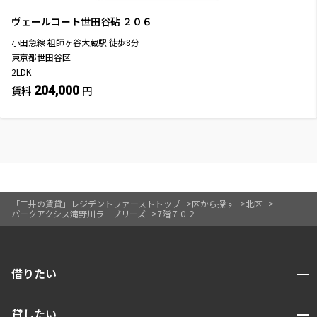
ヴェールコート世田谷砧
２０６
小田急線
祖師ヶ谷大蔵駅
徒歩
8
分
東京都世田谷区
2LDK
204,000
賃料
円
「三井の賃貸」レジデントファーストトップ
区から探す
北区
パークアクシス滝野川ラ ブリーズ
7階７０２
開閉
借りたい
検索する
開閉
貸したい