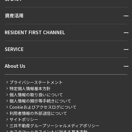
人気エリアから探す
賃貸運営
区から探す
開閉
資産活用
お問い合わせ
駅・沿線から探す
販売マンション
地図から探す
開閉
RESIDENT FIRST CHANNEL
お問い合わせ
キーワードから探す
NEWS
開閉
SERVICE
新着情報から探す
マンションレポート
ニュースから探す
営業窓口
商店街のある暮らし
開閉
About Us
新着募集情報
会員ページ
住まいのコラム
レジデントファーストについて
RESIDENT FIRST MEMBERS登録
RESIDENT FIRST MEMBERS登録
こだわりから探す
プライバシーステートメント
会社情報
ご入居・提携サービス
特定個人情報基本方針
こだわり一覧
事業案内
個人情報の取り扱いについて
お部屋探しからご契約まで
プレミアムマンション
個人情報の開示等手続きについて
採用情報
よくあるご質問
Cookieおよびアクセスログについて
新築
ニュースリリース
社宅紹介
利用者情報の外部送信について
当社限定（港区・渋谷区）
サイトポリシー
お問い合わせ
【仲介会社様向け】当社仲介事業部取り扱い物件入居申込
三井不動産グループソーシャルメディアポリシー
当社限定（港区・渋谷区以外）
カスタマーハラスメントに対する基本方針