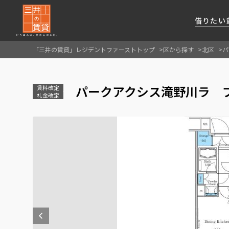
借りたい
「三井の賃貸」レジデントファーストトップ
区から探す
北区
パ
About Us
借りたい
貸したい
資産活用
RESIDENT
SERVICE
パークアクシス滝野川ラ ブ
FIRST CHANNEL
賃料改定
礼金改定
私たちレジデントファーストの思いや
厳選した都心の上質な賃貸マンションを数多
賃貸運営をお考えのオーナー様に
分譲マンションのご購入、売却の
レジデントファーストが提供する
ご提供するサービスをご紹介します
くご提案します
最適なプランをご提案します
ご相談も承ります
各種サービスをご紹介します
新しい住まいと暮らしの探しに関わる
様々な情報を発信します