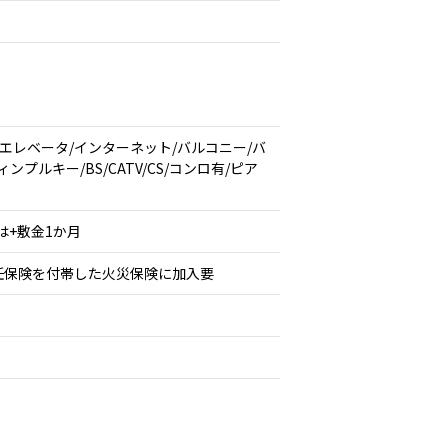
）
/エレベータ/インターネット/バルコニー/バ
ルキー/BS/CATV/CS/コンロ有/ピア
は+敷金1か月
任保険を付帯した火災保険に加入要