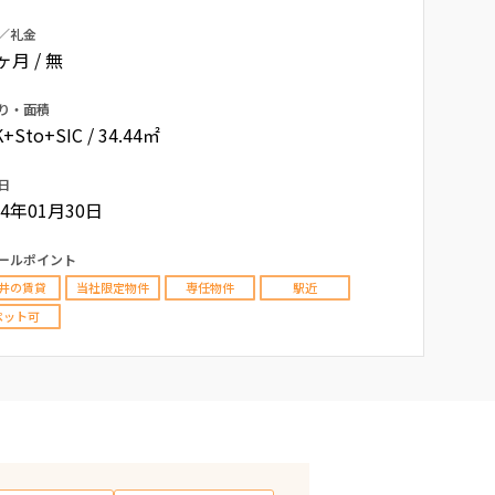
／礼金
0ヶ月 / 無
り・面積
+Sto+SIC / 34.44㎡
日
14年01月30日
ールポイント
井の賃貸
当社限定物件
専任物件
駅近
ペット可