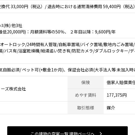
代 33,000円（税込）/ 退去時における通常清掃費用 59,400円（税込
ﾝｽ(株) 他3社
20,000円)：月額賃料等の50％、 ２年目以降：9,600円/年
/オートロック/24時間有人管理/自転車置場/バイク置場/敷地内ごみ置場
/バス有/浴室乾燥機/給湯追い焚き有/防犯カメラ/ダブルロックキー/ディンプ
自振必須/ ペット可(+敷金1か月)、保証会社必須(大手法人等 未加入時
保険
借家人賠償責
ィーズ株式会社
めやす賃料
177,375円
取引態様
媒介
この建物の空室一覧 建物ページヘ