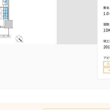
込
新着募集情報
敷金
フリーレント
1.
ペット可
間取
コンシェルジュ付き
1DK
ブランドマンション
竣工
20
アピ
三