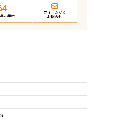
64
フォームから
日・年末年始
お問合せ
分