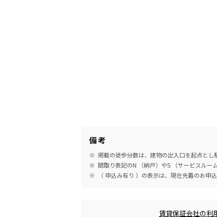
備考
掲載の徒歩分数は、建物の出入口を起点とし駅
間取り表記のN （納戸）やS （サービスル
（ 申込み有り ）の表示は、現在先着のお申
めやす賃料表示
賃貸保証会社の利