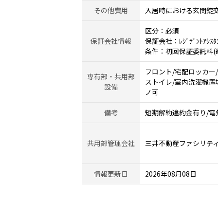
その他費用
入居時における玄関錠交換
区分：必須
保証会社情報
保証会社：ﾚｼﾞﾃﾞﾝﾄｱｼｽﾀ
条件：初回保証委託料(最低
フロント/宅配ロッカー
専有部・共用部
ストイレ/室内洗濯機置場
設備
ノ可
備考
短期解約違約金有り/電気
共用部管理会社
三井不動産ファシリテ
情報更新日
2026年08月08日