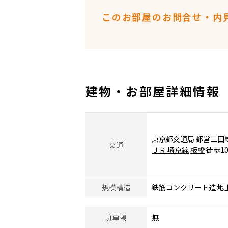
このお部屋のお問合せ・内
建物・お部屋詳細情報
東京都交通局 都営三田
交通
ＪＲ 埼京線
板橋
徒歩1
規模構造
鉄筋コンクリート造 地
駐車場
無