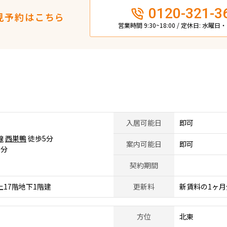
0120-321-3
見予約はこちら
営業時間 9:30~18:00 / 定休日: 水曜
入居可能日
即可
線
西巣鴨
徒歩5分
案内可能日
即可
0分
契約期間
上17階地下1階建
更新料
新賃料の1ヶ月
方位
北東