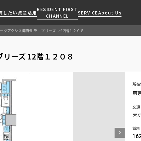
RESIDENT FIRST
貸したい
資産活用
SERVICE
About Us
CHANNEL
ークアクシス滝野川ラ ブリーズ
12階１２０８
検索する
こだわりから探す
レジデントファーストについて
賃貸運営
販売マンション
NEWS
営業窓口
リーズ 12階１２０８
会社情報
お問い合わせ
お問い合わせ
マンションレポート
会員ページ
人気エリアから探す
こだわり一覧
事業案内
商店街のある暮らし
RESIDENT FIRST
区から探す
プレミアムマンション
MEMBERS登録
採用情報
住まいのコラム
駅・沿線から探す
新築
所在
ご入居・提携サービス
東
ニュースリリース
RESIDENT FIRST
地図から探す
当社限定(港区・渋谷区)
MEMBERS登録
お部屋探しからご契約まで
お問い合わせ
キーワードから探す
当社限定(港区・渋谷区以外)
交通
よくあるご質問
東
三井不動産企画
社宅紹介
新着情報から探す
分譲賃貸
賃料
【仲介会社様向け】当社仲介
16
ニュースから探す
賃料改定
事業部取り扱い物件入居申