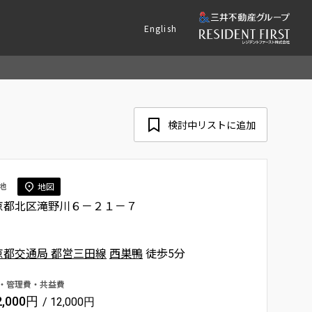
English
検討中リストに追加
地
地図
京都北区滝野川６－２１－７
京都交通局 都営三田線
西巣鴨
徒歩5分
・管理費・共益費
2,000円
/ 12,000円