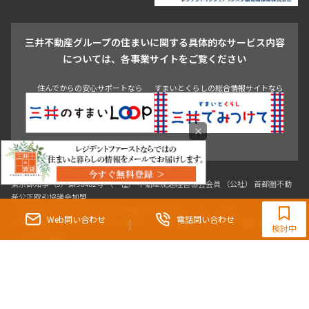
戸越・大井・蒲田
三井不動産グループの住まいに関する具体的なサービス内容
青山
渋谷
東京・大手町
新宿
品川
目黒・中目黒
については、各事業サイトをご覧ください
神田・御茶ノ水・秋葉原
初台・幡ヶ谷・笹塚
住んでからの安心サポートなら
すまいとくらしの総合情報サイトなら
×
03-5784-3907
【提携店】(株)ヴィダックス
Web問い合わせ
電話問い合わせ
東京都知事（3）第96482号 （一社） 不動産流通経営協会会員 （公社） 首都圏不動
検討中
産公正取引協議会加盟
〒107-0052 東京都港区赤坂八丁目4番14号 青山タワープレイス4階
三井の賃貸「いちばんに、住む人のこと。」 東京都心を中心とした豊富な賃貸マン
ションのご紹介。
理想の高級賃貸物件は見つかりましたか？エリアや駅などの条件面を変えて検索す
ればきっと理想の物件に巡り合えます。