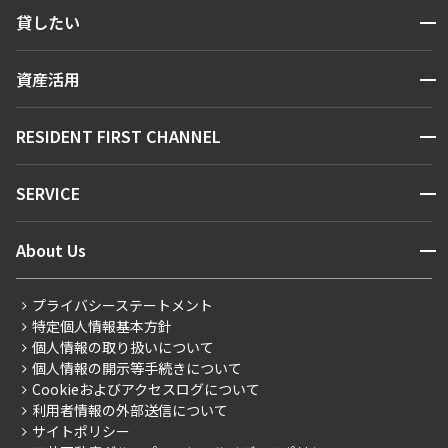
検索する
開閉
貸したい
人気エリアから探す
賃貸運営
区から探す
開閉
資産活用
お問い合わせ
駅・沿線から探す
販売マンション
地図から探す
開閉
RESIDENT FIRST CHANNEL
お問い合わせ
キーワードから探す
NEWS
開閉
SERVICE
新着情報から探す
マンションレポート
ニュースから探す
営業窓口
商店街のある暮らし
開閉
About Us
新着募集情報
会員ページ
住まいのコラム
レジデントファーストについて
RESIDENT FIRST MEMBERS登録
RESIDENT FIRST MEMBERS登録
こだわりから探す
プライバシーステートメント
会社情報
ご入居・提携サービス
特定個人情報基本方針
こだわり一覧
事業案内
個人情報の取り扱いについて
お部屋探しからご契約まで
プレミアムマンション
個人情報の開示等手続きについて
採用情報
よくあるご質問
Cookieおよびアクセスログについて
新築
ニュースリリース
社宅紹介
利用者情報の外部送信について
当社限定（港区・渋谷区）
サイトポリシー
お問い合わせ
【仲介会社様向け】当社仲介事業部取り扱い物件入居申込