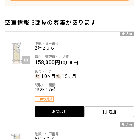
空室情報 3部屋の募集があります
申込有
2階
２０６
158,000円
10,000円
1.0ヶ月
1.5ヶ月
1K
28.17㎡
三井の賃貸
追加
お問合せ
申込有
5階
５０７