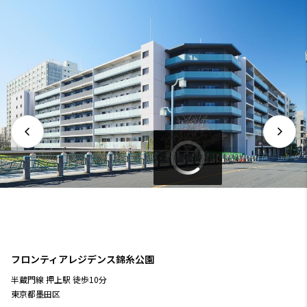
フロンティアレジデンス錦糸公園
半蔵門線
押上駅
徒歩
10
分
東京都墨田区