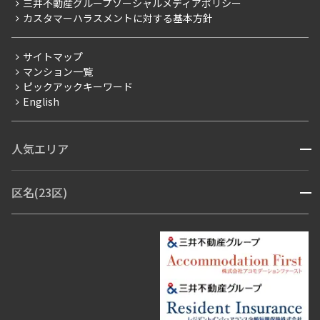
三井不動産グループソーシャルメディアポリシー
当社限定（港区・渋谷区以外）
カスタマーハラスメントに対する基本方針
三井不動産企画
分譲賃貸
サイトマップ
賃料改定
マンション一覧
ピックアックキーワード
フリーレント
English
ペット可
コンシェルジュ付き
人気エリア
開閉
ブランドマンション
赤坂・六本木
広尾・麻布・麻布十番
虎ノ門・麻布台
区名(23区)
開閉
青山・表参道・原宿
白金・目黒
高輪・五反田・大崎
恵比寿・代官山・中目黒
渋谷・松濤・代々木上原
番町・四谷・九段
港区
渋谷区
中央区
新宿区
文京区
千代田区
目黒区
日本橋・銀座
市ヶ谷・神楽坂・飯田橋
三田・芝・浜松町
品川区
世田谷区
大田区
江東区
台東区
墨田区
中野区
芝浦・汐留・品川
月島・勝どき・豊洲
本郷・春日・小石川
豊島区
杉並区
板橋区
北区
練馬区
荒川区
足立区
新宿・代々木
目白・高田馬場・早稲田
中野・荻窪
葛飾区
江戸川区
池尻大橋・三軒茶屋
祐天寺・学芸大学・自由が丘
駒沢・用賀・二子玉川
成城・砧
池袋・板橋・王子