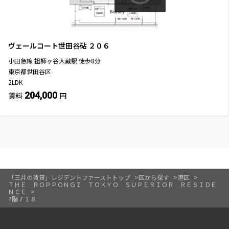
ヴェールコート世田谷砧
２０６
小田急線
祖師ヶ谷大蔵駅
徒歩
8
分
東京都世田谷区
2LDK
204,000
賃料
円
「三井の賃貸」レジデントファーストトップ
区から探す
港区
ＴＨＥ ＲＯＰＰＯＮＧＩ ＴＯＫＹＯ ＳＵＰＥＲＩＯＲ ＲＥＳＩＤＥ
ＮＣＥ
7階７１８