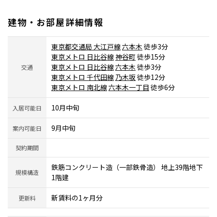
建物・お部屋詳細情報
東京都交通局 大江戸線
六本木
徒歩3分
東京メトロ 日比谷線
神谷町
徒歩15分
東京メトロ 日比谷線
六本木
徒歩3分
交通
東京メトロ 千代田線
乃木坂
徒歩12分
東京メトロ 南北線
六本木一丁目
徒歩6分
10月中旬
入居可能日
9月中旬
案内可能日
契約期間
鉄筋コンクリート造（一部鉄骨造） 地上39階地下
規模構造
1階建
新賃料の1ヶ月分
更新料