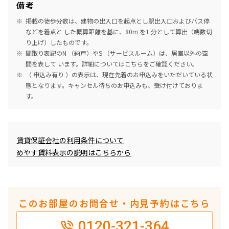
備考
掲載の徒歩分数は、建物の出入口を起点とし駅出入口およびバス停
などを着点と した概算距離を基に、80m を1 分として算出（端数切
り上げ）したものです。
間取り表記のN （納戸）やS （サービスルーム）は、居室以外の空
間を表して います。詳細については
こちら
をご確認ください。
（ 申込み有り ）の表示は、現在先着のお申込みをいただいている状
態となります。キャンセル待ちのお申込みも、受け付けておりま
す。
めやす賃料表示
賃貸保証会社の利用条件について
めやす賃料表示の説明はこちらから
このお部屋のお問合せ・内見予約はこちら
0120-321-364