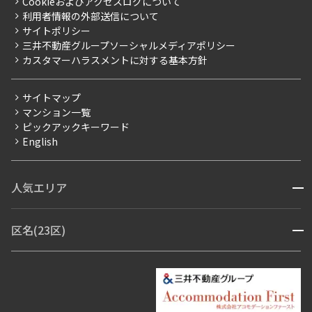
Cookieおよびアクセスログについて
新築
ニュースリリース
社宅紹介
利用者情報の外部送信について
当社限定（港区・渋谷区）
サイトポリシー
お問い合わせ
【仲介会社様向け】当社仲介事業部取り扱い物件入居申込
三井不動産グループソーシャルメディアポリシー
当社限定（港区・渋谷区以外）
カスタマーハラスメントに対する基本方針
三井不動産企画
分譲賃貸
サイトマップ
賃料改定
マンション一覧
ピックアックキーワード
フリーレント
English
ペット可
コンシェルジュ付き
人気エリア
開閉
ブランドマンション
赤坂・六本木
広尾・麻布・麻布十番
虎ノ門・麻布台
区名(23区)
開閉
青山・表参道・原宿
白金・目黒
高輪・五反田・大崎
恵比寿・代官山・中目黒
渋谷・松濤・代々木上原
番町・四谷・九段
港区
渋谷区
中央区
新宿区
文京区
千代田区
目黒区
日本橋・銀座
市ヶ谷・神楽坂・飯田橋
三田・芝・浜松町
品川区
世田谷区
大田区
江東区
台東区
墨田区
中野区
芝浦・汐留・品川
月島・勝どき・豊洲
本郷・春日・小石川
豊島区
杉並区
板橋区
北区
練馬区
荒川区
足立区