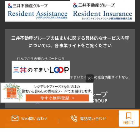
新宿・代々木
目白・高田馬場・早稲田
中野・荻窪
葛飾区
江戸川区
池尻大橋・三軒茶屋
祐天寺・学芸大学・自由が丘
駒沢・用賀・二子玉川
成城・砧
池袋・板橋・王子
戸越・大井・蒲田
三井不動産グループの住まいに関する具体的なサービス内容
青山
渋谷
東京・大手町
新宿
品川
目黒・中目黒
については、各事業サイトをご覧ください
神田・御茶ノ水・秋葉原
初台・幡ヶ谷・笹塚
住んでからの安心サポートなら
すまいとくらしの総合情報サイトなら
×
0120-321-364
9:30~18:00（水曜定休）
Web問い合わせ
電話問い合わせ
東京都知事（3）第96482号 （一社） 不動産流通経営協会会員 （公社） 首都圏不動
検討中
産公正取引協議会加盟
〒107-0052 東京都港区赤坂八丁目4番14号 青山タワープレイス4階
三井の賃貸「いちばんに、住む人のこと。」 東京都心を中心とした豊富な賃貸マン