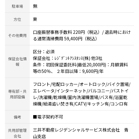
無
駐車場
東
方位
口座振替事務手数料 220円（税込）/ 退去時におけ
その他費用
る通常清掃費用 59,400円（税込）
区分：必須
保証会社：ﾚｼﾞﾃﾞﾝﾄｱｼｽﾀﾝｽ(株) 他3社
保証会社情
報
条件：初回保証委託料(最低20,000円)：月額賃料
等の50％、 ２年目以降：9,600円/年
フロント/宅配ロッカー/オートロック/バイク置場/
エレベータ/インターネット/バルコニー/バストイ
専有部・共
用部設備
レ/洗濯機/乾燥機/室内洗濯機置場/バス有/浴室乾
燥機/給湯追い焚き有/CATV/キッチン有/コンロ有
■電子契約不可
備考
三井不動産レジデンシャルサービス株式会社 青
共用部管理
会社
山支店