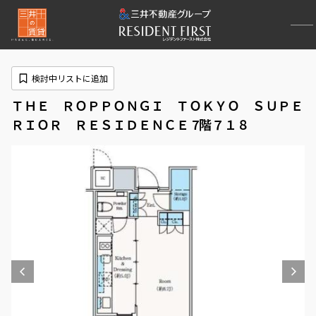
検討中リストに追加
ＴＨＥ ＲＯＰＰＯＮＧＩ ＴＯＫＹＯ ＳＵＰＥ
ＲＩＯＲ ＲＥＳＩＤＥＮＣＥ 7階７１８