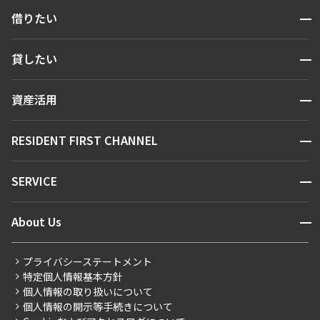
開閉
借りたい
検索する
開閉
貸したい
人気エリアから探す
賃貸運営
区から探す
開閉
資産活用
お問い合わせ
駅・沿線から探す
販売マンション
地図から探す
開閉
RESIDENT FIRST CHANNEL
お問い合わせ
キーワードから探す
NEWS
開閉
SERVICE
新着情報から探す
マンションレポート
ニュースから探す
営業窓口
商店街のある暮らし
開閉
About Us
新着募集情報
会員ページ
住まいのコラム
レジデントファーストについて
RESIDENT FIRST MEMBERS登録
RESIDENT FIRST MEMBERS登録
こだわりから探す
プライバシーステートメント
会社情報
ご入居・提携サービス
特定個人情報基本方針
こだわり一覧
事業案内
個人情報の取り扱いについて
お部屋探しからご契約まで
プレミアムマンション
個人情報の開示等手続きについて
採用情報
よくあるご質問