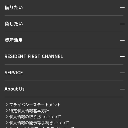
開閉
借りたい
検索する
開閉
貸したい
人気エリアから探す
賃貸運営
区から探す
開閉
資産活用
お問い合わせ
駅・沿線から探す
販売マンション
地図から探す
開閉
RESIDENT FIRST CHANNEL
お問い合わせ
キーワードから探す
NEWS
開閉
SERVICE
新着情報から探す
マンションレポート
ニュースから探す
営業窓口
商店街のある暮らし
開閉
About Us
新着募集情報
会員ページ
住まいのコラム
レジデントファーストについて
RESIDENT FIRST MEMBERS登録
RESIDENT FIRST MEMBERS登録
こだわりから探す
プライバシーステートメント
会社情報
ご入居・提携サービス
特定個人情報基本方針
こだわり一覧
事業案内
個人情報の取り扱いについて
お部屋探しからご契約まで
プレミアムマンション
個人情報の開示等手続きについて
採用情報
よくあるご質問