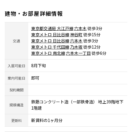
建物・お部屋詳細情報
東京都交通局 大江戸線
六本木
徒歩3分
東京メトロ 日比谷線
神谷町
徒歩15分
東京メトロ 日比谷線
六本木
徒歩3分
交通
東京メトロ 千代田線
乃木坂
徒歩12分
東京メトロ 南北線
六本木一丁目
徒歩6分
8月下旬
入居可能日
即可
案内可能日
契約期間
鉄筋コンクリート造（一部鉄骨造） 地上39階地下
規模構造
1階建
新賃料の1ヶ月分
更新料