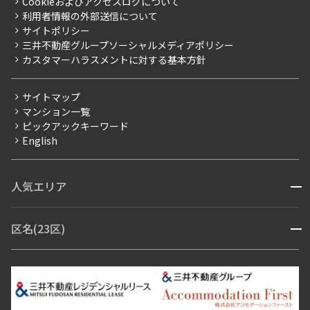
Cookieおよびアクセスログについて
新築
ニュースリリース
社宅紹介
利用者情報の外部送信について
当社限定（港区・渋谷区）
サイトポリシー
お問い合わせ
【仲介会社様向け】当社仲介事業部取り扱い物件入居申込
三井不動産グループソーシャルメディアポリシー
当社限定（港区・渋谷区以外）
カスタマーハラスメントに対する基本方針
三井不動産企画
分譲賃貸
サイトマップ
賃料改定
マンション一覧
ピックアックキーワード
フリーレント
English
ペット可
コンシェルジュ付き
人気エリア
開閉
ブランドマンション
赤坂・六本木
広尾・麻布・麻布十番
虎ノ門・麻布台
区名(23区)
開閉
青山・表参道・原宿
白金・目黒
高輪・五反田・大崎
恵比寿・代官山・中目黒
渋谷・松濤・代々木上原
番町・四谷・九段
港区
渋谷区
中央区
新宿区
文京区
千代田区
目黒区
日本橋・銀座
市ヶ谷・神楽坂・飯田橋
三田・芝・浜松町
品川区
世田谷区
大田区
江東区
台東区
墨田区
中野区
芝浦・汐留・品川
月島・勝どき・豊洲
本郷・春日・小石川
豊島区
杉並区
板橋区
北区
練馬区
荒川区
足立区