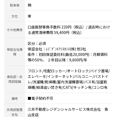
無
駐車場
東
方位
口座振替事務手数料 220円（税込）/ 退去時におけ
その他費用
る通常清掃費用 59,400円（税込）
区分：必須
保証会社：ﾚｼﾞﾃﾞﾝﾄｱｼｽﾀﾝｽ(株) 他3社
保証会社情
報
条件：初回保証委託料(最低20,000円)：月額賃料
等の50％、 ２年目以降：9,600円/年
フロント/宅配ロッカー/オートロック/バイク置場/
エレベータ/インターネット/バルコニー/バストイ
専有部・共
用部設備
レ/洗濯機/乾燥機/室内洗濯機置場/バス有/浴室乾
燥機/給湯追い焚き有/CATV/キッチン有/コンロ有
■電子契約不可
備考
三井不動産レジデンシャルサービス株式会社 青
共用部管理
会社
山支店