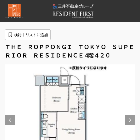
検討中リストに追加
ＴＨＥ ＲＯＰＰＯＮＧＩ ＴＯＫＹＯ ＳＵＰＥ
ＲＩＯＲ ＲＥＳＩＤＥＮＣＥ 4階４２０