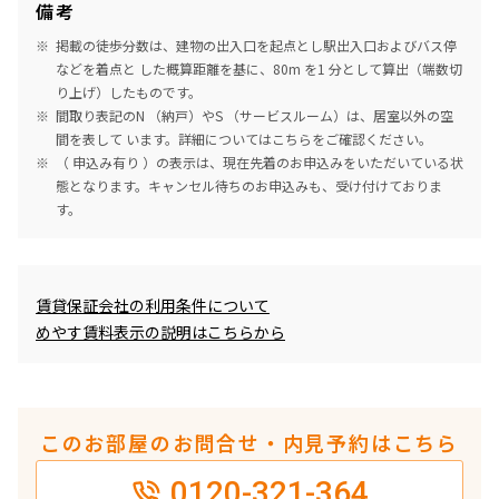
備考
掲載の徒歩分数は、建物の出入口を起点とし駅出入口およびバス停
などを着点と した概算距離を基に、80m を1 分として算出（端数切
り上げ）したものです。
間取り表記のN （納戸）やS （サービスルーム）は、居室以外の空
間を表して います。詳細については
こちら
をご確認ください。
（ 申込み有り ）の表示は、現在先着のお申込みをいただいている状
態となります。キャンセル待ちのお申込みも、受け付けておりま
す。
めやす賃料表示
賃貸保証会社の利用条件について
めやす賃料表示の説明はこちらから
このお部屋のお問合せ・内見予約はこちら
0120-321-364