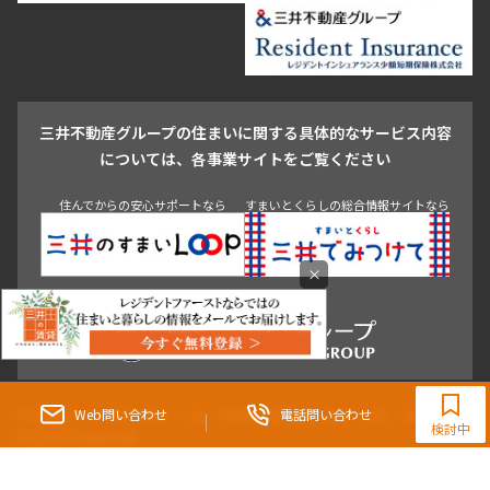
新宿・代々木
目白・高田馬場・早稲田
中野・荻窪
葛飾区
江戸川区
池尻大橋・三軒茶屋
祐天寺・学芸大学・自由が丘
駒沢・用賀・二子玉川
成城・砧
池袋・板橋・王子
戸越・大井・蒲田
三井不動産グループの住まいに関する具体的なサービス内容
青山
渋谷
東京・大手町
新宿
品川
目黒・中目黒
については、各事業サイトをご覧ください
神田・御茶ノ水・秋葉原
初台・幡ヶ谷・笹塚
住んでからの安心サポートなら
すまいとくらしの総合情報サイトなら
×
0120-321-364
9:30~18:00（水曜定休）
Web問い合わせ
電話問い合わせ
東京都知事（3）第96482号 （一社） 不動産流通経営協会会員 （公社） 首都圏不動
検討中
産公正取引協議会加盟
〒107-0052 東京都港区赤坂八丁目4番14号 青山タワープレイス4階
三井の賃貸「いちばんに、住む人のこと。」 東京都心を中心とした豊富な賃貸マン