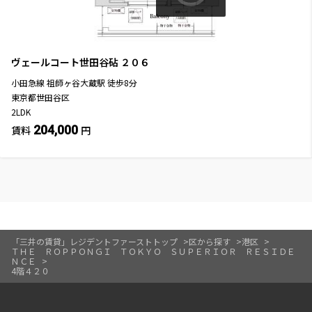
ヴェールコート世田谷砧
２０６
小田急線
祖師ヶ谷大蔵駅
徒歩
8
分
東京都世田谷区
2LDK
204,000
賃料
円
「三井の賃貸」レジデントファーストトップ
区から探す
港区
ＴＨＥ ＲＯＰＰＯＮＧＩ ＴＯＫＹＯ ＳＵＰＥＲＩＯＲ ＲＥＳＩＤＥ
ＮＣＥ
4階４２０