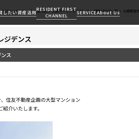
RESIDENT FIRST
ントファーストトップ
品川区
大崎ガーデンレジデンス
建物ブログ一覧
大崎駅徒
貸したい
資産活用
SERVICE
About Us
CHANNEL
レジデンス
検索する
こだわりから探す
レジデントファーストについて
賃貸運営
販売マンション
NEWS
営業窓口
デンス
会社情報
お問い合わせ
お問い合わせ
マンションレポート
会員ページ
人気エリアから探す
こだわり一覧
事業案内
商店街のある暮らし
RESIDENT FIRST
区から探す
プレミアムマンション
MEMBERS登録
採用情報
住まいのコラム
駅・沿線から探す
新築
ご入居・提携サービス
ニュースリリース
RESIDENT FIRST
地図から探す
当社限定(港区・渋谷区)
MEMBERS登録
お部屋探しからご契約まで
分、住友不動産企画の大型マンション
お問い合わせ
キーワードから探す
当社限定(港区・渋谷区以外)
ご紹介いたします。
よくあるご質問
三井不動産企画
社宅紹介
新着情報から探す
分譲賃貸
【仲介会社様向け】当社仲介
ニュースから探す
賃料改定
事業部取り扱い物件入居申