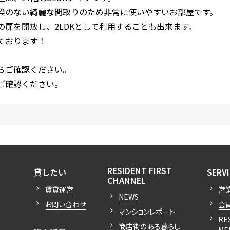
梁のない綺麗な間取りのため非常に使いやすいお部屋です。
扉を開放し、2LDKとして利用することも出来ます。
ております！
らご確認ください。
ご確認ください。
開閉
開閉
RESIDENT FIRST
貸したい
SERV
開閉
CHANNEL
賃貸運営
営
NEWS
お問い合わせ
会
マンションレポート
RE
商店街のある暮らし