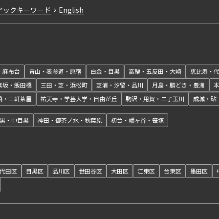
アックキーワード
English
・麻布台
青山・表参道・原宿
白金・目黒
高輪・五反田・大崎
恵比寿・
楽坂・飯田橋
三田・芝・浜松町
芝浦・汐留・品川
月島・勝どき・豊洲
橋・三軒茶屋
祐天寺・学芸大学・自由が丘
駒沢・用賀・二子玉川
成城・砧
黒・中目黒
神田・御茶ノ水・秋葉原
初台・幡ヶ谷・笹塚
代田区
目黒区
品川区
世田谷区
大田区
江東区
台東区
墨田区