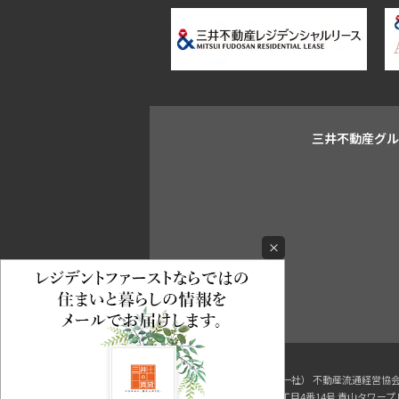
三井不動産グ
×
東京都知事（3）第96482号 （一社） 不動産流通経営
〒107-0052 東京都港区赤坂八丁目4番14号 青山タワー