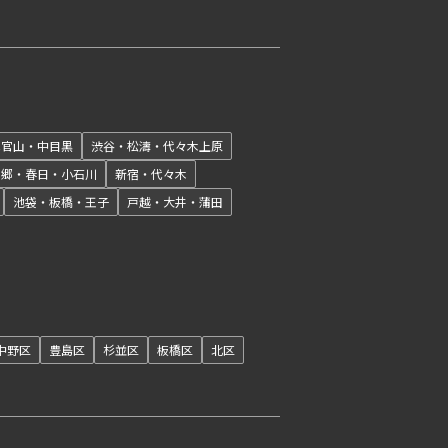
開閉
代官山・中目黒
渋谷・松濤・代々木上原
本郷・春日・小石川
新宿・代々木
池袋・板橋・王子
戸越・大井・蒲田
開閉
中野区
豊島区
杉並区
板橋区
北区