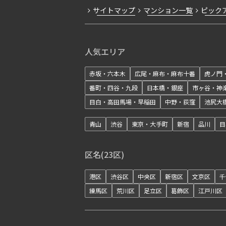
サイトマップ
マンション一覧
ピック
人気エリア
赤坂・六本木
広尾・麻布・麻布十番
虎ノ門
番町・四谷・九段
日本橋・銀座
市ヶ谷・神
目白・高田馬場・早稲田
中野・荻窪
池尻大
青山
渋谷
東京・大手町
新宿
品川
目
区名(23区)
港区
渋谷区
中央区
新宿区
文京区
千
練馬区
荒川区
足立区
葛飾区
江戸川区