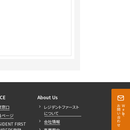
開閉
開閉
ICE
About Us
お問い合わせ
Webで
業窓口
レジデントファースト
について
員ページ
会社情報
SIDENT FIRST