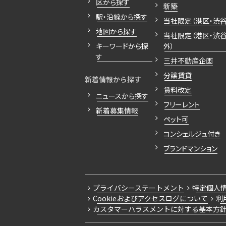
区から探す
新築
駅・沿線から探す
当社限定（港区・渋谷
地図から探す
当社限定（港区・渋
キーワードから探
外）
す
三井不動産企画
分譲賃貸
新着情報から探す
賃料改定
ニュースから探す
フリーレント
新着募集情報
ペット可
コンシェルジュ付き
ブランドマンション
プライバシーステートメント
特定個人
Cookieおよびアクセスログについて
利
カスタマーハラスメントに対する基本方