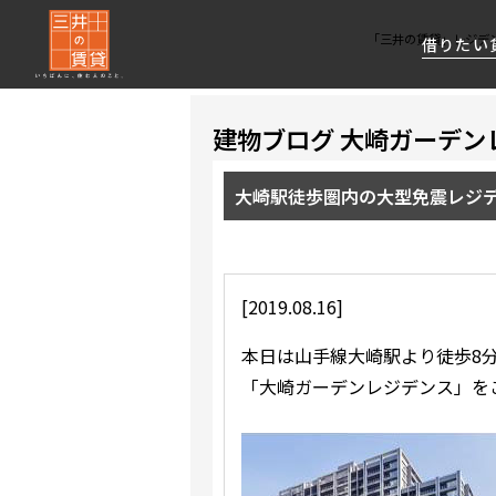
「三井の賃貸」レジデ
借りたい
建物ブログ 大崎ガーデン
About Us
借りたい
貸したい
資産活用
RESIDENT
SERVICE
FIRST CHANNEL
大崎駅徒歩圏内の大型免震レジ
私たちレジデントファーストの思いや
厳選した都心の上質な賃貸マンションを数多
賃貸運営をお考えのオーナー様に
分譲マンションのご購入、売却の
レジデントファーストが提供する
ご提供するサービスをご紹介します
くご提案します
最適なプランをご提案します
ご相談も承ります
各種サービスをご紹介します
新しい住まいと暮らしの探しに関わる
様々な情報を発信します
[2019.08.16]
本日は山手線大崎駅より徒歩8
「大崎ガーデンレジデンス」を