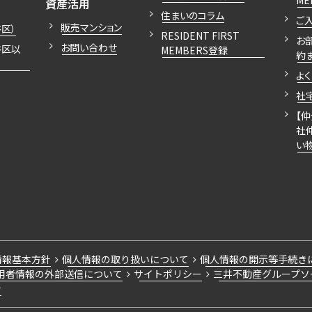
開閉
ME
資産活用
住まいのコラム
ご
販売マンション
区）
RESIDENT FIRST
お
お問い合わせ
谷区以
MEMBERS登録
約
よ
社
【
社
い
情報基本方針
個人情報の取り扱いについて
個人情報の開示等手続き
用者情報の外部送信について
サイトポリシー
三井不動産グループソ
針