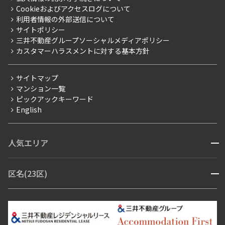
採用情報
よくあるご質問
Cookieおよびアクセスログについて
新築
ニュースリリース
社宅紹介
利用者情報の外部送信について
当社限定（港区・渋谷区）
サイトポリシー
お問い合わせ
【仲介会社様向け】当社仲介事業部取り扱い物件入居申込
三井不動産グループソーシャルメディアポリシー
当社限定（港区・渋谷区以外）
カスタマーハラスメントに対する基本方針
三井不動産企画
分譲賃貸
サイトマップ
賃料改定
マンション一覧
ピックアックキーワード
フリーレント
English
ペット可
コンシェルジュ付き
人気エリア
開閉
ブランドマンション
赤坂・六本木
広尾・麻布・麻布十番
虎ノ門・麻布台
区名(23区)
開閉
青山・表参道・原宿
白金・目黒
高輪・五反田・大崎
恵比寿・代官山・中目黒
渋谷・松濤・代々木上原
番町・四谷・九段
港区
渋谷区
中央区
新宿区
文京区
千代田区
目黒区
日本橋・銀座
市ヶ谷・神楽坂・飯田橋
三田・芝・浜松町
品川区
世田谷区
大田区
江東区
台東区
墨田区
中野区
芝浦・汐留・品川
月島・勝どき・豊洲
本郷・春日・小石川
豊島区
杉並区
板橋区
北区
練馬区
荒川区
足立区