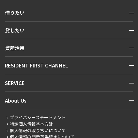
開閉
借りたい
検索する
開閉
貸したい
人気エリアから探す
賃貸運営
区から探す
開閉
資産活用
お問い合わせ
駅・沿線から探す
販売マンション
地図から探す
開閉
RESIDENT FIRST CHANNEL
お問い合わせ
キーワードから探す
NEWS
開閉
SERVICE
新着情報から探す
マンションレポート
ニュースから探す
営業窓口
商店街のある暮らし
開閉
About Us
新着募集情報
会員ページ
住まいのコラム
レジデントファーストについて
RESIDENT FIRST MEMBERS登録
RESIDENT FIRST MEMBERS登録
こだわりから探す
プライバシーステートメント
会社情報
ご入居・提携サービス
特定個人情報基本方針
こだわり一覧
事業案内
個人情報の取り扱いについて
お部屋探しからご契約まで
プレミアムマンション
個人情報の開示等手続きについて