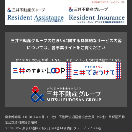
新宿・代々木
目白・高田馬場・早稲田
中野・荻窪
葛飾区
江戸川区
池尻大橋・三軒茶屋
祐天寺・学芸大学・自由が丘
駒沢・用賀・二子玉川
成城・砧
池袋・板橋・王子
戸越・大井・蒲田
三井不動産グループの住まいに関する具体的なサービス内容
青山
渋谷
東京・大手町
新宿
品川
目黒・中目黒
については、各事業サイトをご覧ください
神田・御茶ノ水・秋葉原
初台・幡ヶ谷・笹塚
住んでからの安心サポートなら
すまいとくらしの総合情報サイトなら
東京都知事（3）第96482号 （一社） 不動産流通経営協会会員 （公社） 首都圏不動
産公正取引協議会加盟
〒107-0052 東京都港区赤坂八丁目4番14号 青山タワープレイス4階