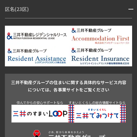
赤坂・六本木
広尾・麻布・麻布十番
虎ノ門・麻布台
区名(23区)
開閉
青山・表参道・原宿
白金・目黒
高輪・五反田・大崎
恵比寿・代官山・中目黒
渋谷・松濤・代々木上原
番町・四谷・九段
港区
渋谷区
中央区
新宿区
文京区
千代田区
目黒区
日本橋・銀座
市ヶ谷・神楽坂・飯田橋
三田・芝・浜松町
品川区
世田谷区
大田区
江東区
台東区
墨田区
中野区
芝浦・汐留・品川
月島・勝どき・豊洲
本郷・春日・小石川
豊島区
杉並区
板橋区
北区
練馬区
荒川区
足立区
新宿・代々木
目白・高田馬場・早稲田
中野・荻窪
葛飾区
江戸川区
池尻大橋・三軒茶屋
祐天寺・学芸大学・自由が丘
駒沢・用賀・二子玉川
成城・砧
池袋・板橋・王子
戸越・大井・蒲田
三井不動産グループの住まいに関する具体的なサービス内容
青山
渋谷
東京・大手町
新宿
品川
目黒・中目黒
については、各事業サイトをご覧ください
神田・御茶ノ水・秋葉原
初台・幡ヶ谷・笹塚
住んでからの安心サポートなら
すまいとくらしの総合情報サイトなら