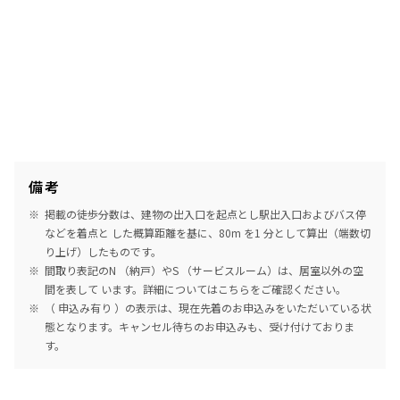
備考
掲載の徒歩分数は、建物の出入口を起点とし駅出入口およびバス停
などを着点と した概算距離を基に、80m を1 分として算出（端数切
り上げ）したものです。
間取り表記のN （納戸）やS （サービスルーム）は、居室以外の空
間を表して います。詳細については
こちら
をご確認ください。
（ 申込み有り ）の表示は、現在先着のお申込みをいただいている状
態となります。キャンセル待ちのお申込みも、受け付けておりま
す。