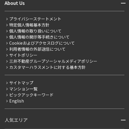
開閉
About Us
新着募集情報
会員ページ
住まいのコラム
レジデントファーストについて
RESIDENT FIRST MEMBERS登録
RESIDENT FIRST MEMBERS登録
こだわりから探す
プライバシーステートメント
会社情報
ご入居・提携サービス
特定個人情報基本方針
こだわり一覧
事業案内
個人情報の取り扱いについて
お部屋探しからご契約まで
プレミアムマンション
個人情報の開示等手続きについて
採用情報
よくあるご質問
Cookieおよびアクセスログについて
新築
ニュースリリース
社宅紹介
利用者情報の外部送信について
当社限定（港区・渋谷区）
サイトポリシー
お問い合わせ
【仲介会社様向け】当社仲介事業部取り扱い物件入居申込
三井不動産グループソーシャルメディアポリシー
当社限定（港区・渋谷区以外）
カスタマーハラスメントに対する基本方針
三井不動産企画
分譲賃貸
サイトマップ
賃料改定
マンション一覧
ピックアックキーワード
フリーレント
English
ペット可
コンシェルジュ付き
人気エリア
開閉
ブランドマンション