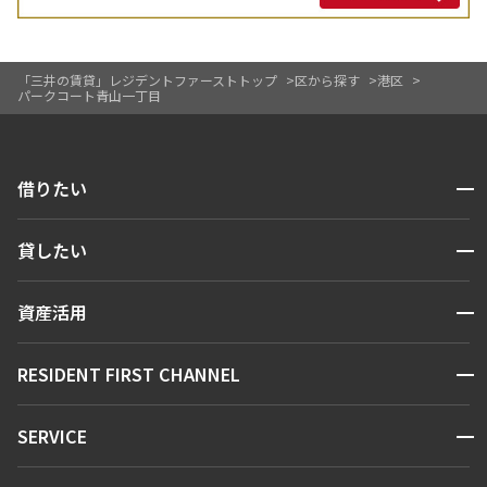
「三井の賃貸」レジデントファーストトップ
区から探す
港区
パークコート青山一丁目
開閉
借りたい
検索する
開閉
貸したい
人気エリアから探す
賃貸運営
区から探す
開閉
資産活用
お問い合わせ
駅・沿線から探す
販売マンション
地図から探す
開閉
RESIDENT FIRST CHANNEL
お問い合わせ
キーワードから探す
NEWS
開閉
SERVICE
新着情報から探す
マンションレポート
ニュースから探す
営業窓口
商店街のある暮らし