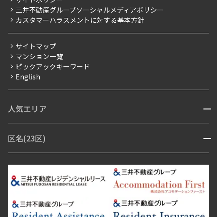
お問い合わせ
【仲介会社様向け】当社仲介事業部取り扱い物件入居申込
三井不動産グループソーシャルメディアポリシー
当社限定（港区・渋谷区以外）
カスタマーハラスメントに対する基本方針
三井不動産企画
分譲賃貸
サイトマップ
賃料改定
マンション一覧
ピックアックキーワード
フリーレント
English
ペット可
コンシェルジュ付き
人気エリア
開閉
ブランドマンション
赤坂・六本木
広尾・麻布・麻布十番
虎ノ門・麻布台
区名(23区)
開閉
青山・表参道・原宿
白金・目黒
高輪・五反田・大崎
恵比寿・代官山・中目黒
渋谷・松濤・代々木上原
番町・四谷・九段
港区
渋谷区
中央区
新宿区
文京区
千代田区
目黒区
日本橋・銀座
市ヶ谷・神楽坂・飯田橋
三田・芝・浜松町
品川区
世田谷区
大田区
江東区
台東区
墨田区
中野区
芝浦・汐留・品川
月島・勝どき・豊洲
本郷・春日・小石川
豊島区
杉並区
板橋区
北区
練馬区
荒川区
足立区
新宿・代々木
目白・高田馬場・早稲田
中野・荻窪
葛飾区
江戸川区
池尻大橋・三軒茶屋
祐天寺・学芸大学・自由が丘