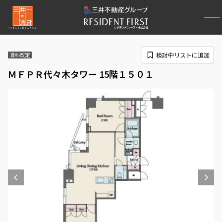
検討中リストに追加
賃料改定
ＭＦＰＲ代々木タワー 15階１５０１