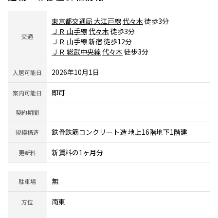
東京都交通局 大江戸線
代々木
徒歩3分
ＪＲ 山手線
代々木
徒歩3分
交通
ＪＲ 山手線
新宿
徒歩12分
ＪＲ 総武中央線
代々木
徒歩3分
2026年10月1日
入居可能日
即可
案内可能日
契約期間
鉄骨鉄筋コンクリート造 地上16階地下1階建
規模構造
新賃料の1ヶ月分
更新料
無
駐車場
南東
方位