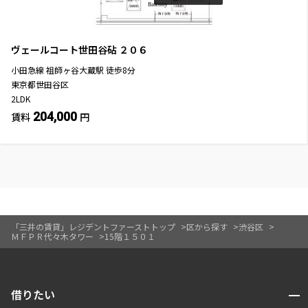
ヴェールコート世田谷砧
２０６
小田急線
祖師ヶ谷大蔵駅
徒歩
8
分
東京都世田谷区
2LDK
204,000
賃料
円
「三井の賃貸」レジデントファーストトップ
区から探す
渋谷区
ＭＦＰＲ代々木タワー
15階１５０１
開閉
借りたい