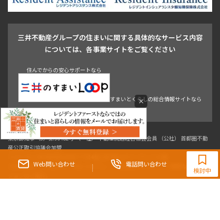
駒沢・用賀・二子玉川
成城・砧
池袋・板橋・王子
戸越・大井・蒲田
三井不動産グループの住まいに関する具体的なサービス内容
青山
渋谷
東京・大手町
新宿
品川
目黒・中目黒
については、各事業サイトをご覧ください
神田・御茶ノ水・秋葉原
初台・幡ヶ谷・笹塚
住んでからの安心サポートなら
すまいとくらしの総合情報サイトなら
×
0120-321-983
9:30~18:00（水曜定休）
Web問い合わせ
電話問い合わせ
東京都知事（3）第96482号 （一社） 不動産流通経営協会会員 （公社） 首都圏不動
検討中
産公正取引協議会加盟
〒107-0052 東京都港区赤坂八丁目4番14号 青山タワープレイス4階
三井の賃貸「いちばんに、住む人のこと。」 東京都心を中心とした豊富な賃貸マン
ションのご紹介。
理想の高級賃貸物件は見つかりましたか？エリアや駅などの条件面を変えて検索す