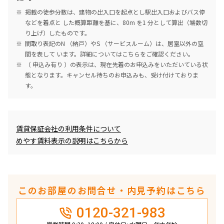
掲載の徒歩分数は、建物の出入口を起点とし駅出入口およびバス停
などを着点と した概算距離を基に、80m を1 分として算出（端数切
り上げ）したものです。
間取り表記のN （納戸）やS （サービスルーム）は、居室以外の空
間を表して います。詳細については
こちら
をご確認ください。
（ 申込み有り ）の表示は、現在先着のお申込みをいただいている状
態となります。キャンセル待ちのお申込みも、受け付けておりま
す。
めやす賃料表示
賃貸保証会社の利用条件について
めやす賃料表示の説明はこちらから
このお部屋のお問合せ・内見予約はこちら
0120-321-983