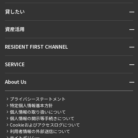
検索する
開閉
貸したい
人気エリアから探す
賃貸運営
区から探す
開閉
資産活用
お問い合わせ
駅・沿線から探す
販売マンション
地図から探す
開閉
RESIDENT FIRST CHANNEL
お問い合わせ
キーワードから探す
NEWS
開閉
SERVICE
新着情報から探す
マンションレポート
ニュースから探す
営業窓口
商店街のある暮らし
開閉
About Us
新着募集情報
会員ページ
住まいのコラム
レジデントファーストについて
RESIDENT FIRST MEMBERS登録
RESIDENT FIRST MEMBERS登録
こだわりから探す
プライバシーステートメント
会社情報
ご入居・提携サービス
特定個人情報基本方針
こだわり一覧
事業案内
個人情報の取り扱いについて
お部屋探しからご契約まで
プレミアムマンション
個人情報の開示等手続きについて
採用情報
よくあるご質問
Cookieおよびアクセスログについて
新築
ニュースリリース
社宅紹介
利用者情報の外部送信について
当社限定（港区・渋谷区）
サイトポリシー