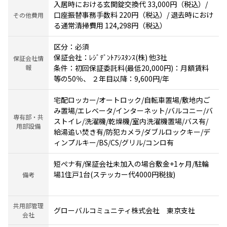
入居時における玄関錠交換代 33,000円（税込）/
口座振替事務手数料 220円（税込）/ 退去時におけ
その他費用
る通常清掃費用 124,298円（税込）
区分：必須
保証会社：ﾚｼﾞﾃﾞﾝﾄｱｼｽﾀﾝｽ(株) 他3社
保証会社情
報
条件：初回保証委託料(最低20,000円)：月額賃料
等の50％、 ２年目以降：9,600円/年
宅配ロッカー/オートロック/自転車置場/敷地内ご
み置場/エレベータ/インターネット/バルコニー/バ
専有部・共
ストイレ/洗濯機/乾燥機/室内洗濯機置場/バス有/
用部設備
給湯追い焚き有/防犯カメラ/ダブルロックキー/デ
ィンプルキー/BS/CS/グリル/コンロ有
短ぺナ有/保証会社未加入の場合敷金+1ヶ月/駐輪
場1住戸1台(ステッカー代4000円税抜)
備考
共用部管理
グローバルコミュニティ株式会社 東京支社
会社