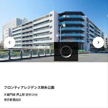
フロンティアレジデンス錦糸公園
半蔵門線
押上駅
徒歩
10
分
東京都墨田区