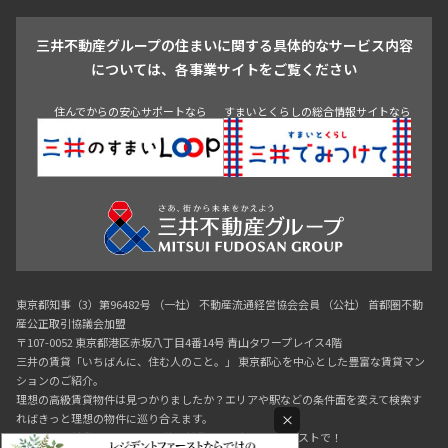
戸越・大井・蒲田
三井不動産グループの住まいに関する具体的なサービス内容
青山
渋谷
東京・大手町
新宿
品川
目黒・中目黒
については、各事業サイトをご覧ください
神田・御茶ノ水・秋葉原
初台・幡ヶ谷・笹塚
住んでからの安心サポートなら
すまいとくらしの総合情報サイトなら
東京都知事（3）第96482号 （一社） 不動産流通経営協会会員 （公社） 首都圏不動
産公正取引協議会加盟
〒107-0052 東京都港区赤坂八丁目4番14号 青山タワープレイス4階
三井の賃貸「いちばんに、住む人のこと。」 東京都心を中心とした豊富な賃貸マン
ションのご紹介。
理想の高級賃貸物件は見つかりましたか？エリアや駅などの条件面を変えて検索す
×
ればきっと理想の物件に巡り合えます。
都心の高級賃貸物件探しは[三井の賃貸]レジデントファーストで！