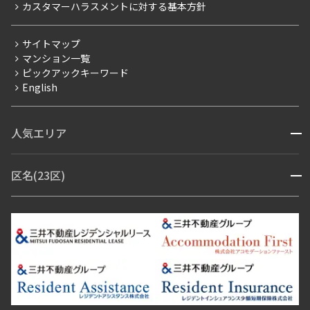
カスタマーハラスメントに対する基本方針
三井不動産企画
分譲賃貸
サイトマップ
賃料改定
マンション一覧
ピックアックキーワード
フリーレント
English
ペット可
コンシェルジュ付き
人気エリア
開閉
ブランドマンション
赤坂・六本木
広尾・麻布・麻布十番
虎ノ門・麻布台
区名(23区)
開閉
青山・表参道・原宿
白金・目黒
高輪・五反田・大崎
恵比寿・代官山・中目黒
渋谷・松濤・代々木上原
番町・四谷・九段
港区
渋谷区
中央区
新宿区
文京区
千代田区
目黒区
日本橋・銀座
市ヶ谷・神楽坂・飯田橋
三田・芝・浜松町
品川区
世田谷区
大田区
江東区
台東区
墨田区
中野区
芝浦・汐留・品川
月島・勝どき・豊洲
本郷・春日・小石川
豊島区
杉並区
板橋区
北区
練馬区
荒川区
足立区
新宿・代々木
目白・高田馬場・早稲田
中野・荻窪
葛飾区
江戸川区
池尻大橋・三軒茶屋
祐天寺・学芸大学・自由が丘
駒沢・用賀・二子玉川
成城・砧
池袋・板橋・王子