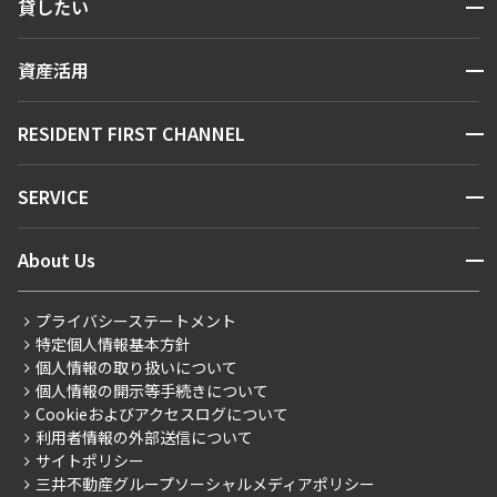
開閉
貸したい
人気エリアから探す
賃貸運営
区から探す
開閉
資産活用
お問い合わせ
駅・沿線から探す
販売マンション
地図から探す
開閉
RESIDENT FIRST CHANNEL
お問い合わせ
キーワードから探す
NEWS
開閉
SERVICE
新着情報から探す
マンションレポート
ニュースから探す
営業窓口
商店街のある暮らし
開閉
About Us
新着募集情報
会員ページ
住まいのコラム
レジデントファーストについて
RESIDENT FIRST MEMBERS登録
RESIDENT FIRST MEMBERS登録
こだわりから探す
プライバシーステートメント
会社情報
ご入居・提携サービス
特定個人情報基本方針
こだわり一覧
事業案内
個人情報の取り扱いについて
お部屋探しからご契約まで
プレミアムマンション
個人情報の開示等手続きについて
採用情報
よくあるご質問
Cookieおよびアクセスログについて
新築
ニュースリリース
社宅紹介
利用者情報の外部送信について
当社限定（港区・渋谷区）
サイトポリシー
お問い合わせ
【仲介会社様向け】当社仲介事業部取り扱い物件入居申込
三井不動産グループソーシャルメディアポリシー
当社限定（港区・渋谷区以外）