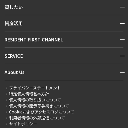
検索する
開閉
貸したい
人気エリアから探す
賃貸運営
区から探す
開閉
資産活用
お問い合わせ
駅・沿線から探す
販売マンション
地図から探す
開閉
RESIDENT FIRST CHANNEL
お問い合わせ
キーワードから探す
NEWS
開閉
SERVICE
新着情報から探す
マンションレポート
ニュースから探す
営業窓口
商店街のある暮らし
開閉
About Us
新着募集情報
会員ページ
住まいのコラム
レジデントファーストについて
RESIDENT FIRST MEMBERS登録
RESIDENT FIRST MEMBERS登録
こだわりから探す
プライバシーステートメント
会社情報
ご入居・提携サービス
特定個人情報基本方針
こだわり一覧
事業案内
個人情報の取り扱いについて
お部屋探しからご契約まで
プレミアムマンション
個人情報の開示等手続きについて
採用情報
よくあるご質問
Cookieおよびアクセスログについて
新築
ニュースリリース
社宅紹介
利用者情報の外部送信について
当社限定（港区・渋谷区）
サイトポリシー
お問い合わせ
【仲介会社様向け】当社仲介事業部取り扱い物件入居申込