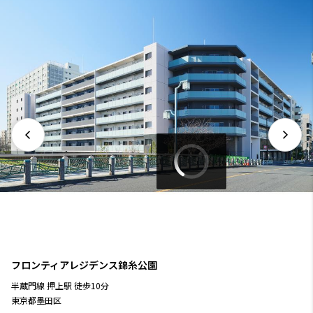
フロンティアレジデンス錦糸公園
半蔵門線
押上駅
徒歩
10
分
東京都墨田区