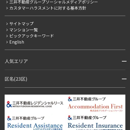
三井不動産グループソーシャルメディアポリシー
当社限定（港区・渋谷区以外）
カスタマーハラスメントに対する基本方針
三井不動産企画
分譲賃貸
サイトマップ
賃料改定
マンション一覧
ピックアックキーワード
フリーレント
English
ペット可
コンシェルジュ付き
人気エリア
開閉
ブランドマンション
赤坂・六本木
広尾・麻布・麻布十番
虎ノ門・麻布台
区名(23区)
開閉
青山・表参道・原宿
白金・目黒
高輪・五反田・大崎
恵比寿・代官山・中目黒
渋谷・松濤・代々木上原
番町・四谷・九段
港区
渋谷区
中央区
新宿区
文京区
千代田区
目黒区
日本橋・銀座
市ヶ谷・神楽坂・飯田橋
三田・芝・浜松町
品川区
世田谷区
大田区
江東区
台東区
墨田区
中野区
芝浦・汐留・品川
月島・勝どき・豊洲
本郷・春日・小石川
豊島区
杉並区
板橋区
北区
練馬区
荒川区
足立区
新宿・代々木
目白・高田馬場・早稲田
中野・荻窪
葛飾区
江戸川区
池尻大橋・三軒茶屋
祐天寺・学芸大学・自由が丘