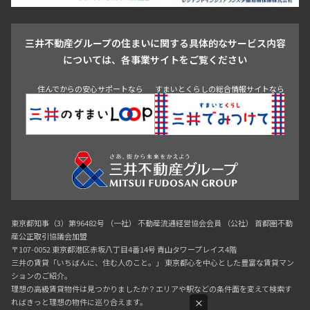
駒沢・用賀・二子玉川
成城・砧
池袋・板橋・王子
戸越・大井・蒲田
三井不動産グループの住まいに関する具体的なサービス内容
青山
渋谷
東京・大手町
新宿
品川
目黒・中目黒
については、各事業サイトをご覧ください
神田・御茶ノ水・秋葉原
初台・幡ヶ谷・笹塚
住んでからの安心サポートなら
すまいとくらしの総合情報サイトなら
東京都知事（3）第96482号 （一社） 不動産流通経営協会会員 （公社） 首都圏不動
産公正取引協議会加盟
〒107-0052 東京都港区赤坂八丁目4番14号 青山タワープレイス4階
三井の賃貸「いちばんに、住む人のこと。」 東京都心を中心とした豊富な賃貸マン
ションのご紹介。
理想の高級賃貸物件は見つかりましたか？エリアや駅などの条件面を変えて検索す
ればきっと理想の物件に巡り合えます。
×