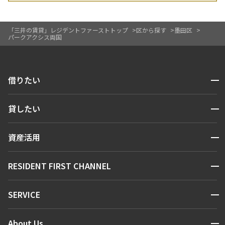
「三井の賃貸」レジデントファーストトップ
区から探す
墨田区
パークアクシス両国
開閉
借りたい
検索する
開閉
貸したい
人気エリアから探す
賃貸運営
区から探す
開閉
資産活用
お問い合わせ
駅・沿線から探す
販売マンション
地図から探す
開閉
RESIDENT FIRST CHANNEL
お問い合わせ
キーワードから探す
NEWS
開閉
SERVICE
新着情報から探す
マンションレポート
ニュースから探す
営業窓口
商店街のある暮らし
開閉
About Us