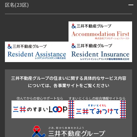
区名(23区)
開閉
青山・表参道・原宿
白金・目黒
高輪・五反田・大崎
恵比寿・代官山・中目黒
渋谷・松濤・代々木上原
番町・四谷・九段
港区
渋谷区
中央区
新宿区
文京区
千代田区
目黒区
日本橋・銀座
市ヶ谷・神楽坂・飯田橋
三田・芝・浜松町
品川区
世田谷区
大田区
江東区
台東区
墨田区
中野区
芝浦・汐留・品川
月島・勝どき・豊洲
本郷・春日・小石川
豊島区
杉並区
板橋区
北区
練馬区
荒川区
足立区
新宿・代々木
目白・高田馬場・早稲田
中野・荻窪
葛飾区
江戸川区
池尻大橋・三軒茶屋
祐天寺・学芸大学・自由が丘
駒沢・用賀・二子玉川
成城・砧
池袋・板橋・王子
戸越・大井・蒲田
三井不動産グループの住まいに関する具体的なサービス内容
青山
渋谷
東京・大手町
新宿
品川
目黒・中目黒
については、各事業サイトをご覧ください
神田・御茶ノ水・秋葉原
初台・幡ヶ谷・笹塚
住んでからの安心サポートなら
すまいとくらしの総合情報サイトなら