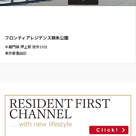
フロンティアレジデンス錦糸公園
半蔵門線
押上駅
徒歩
10
分
東京都墨田区