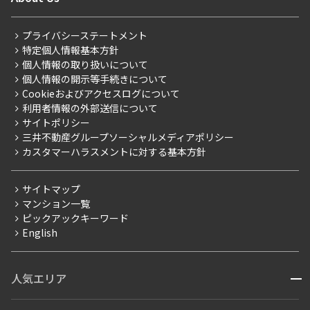
新着募集情報
会員ページ
住まいのコラム
レジデントファーストについて
RESIDENT FIRST MEMBERS登録
RESIDENT FIRST MEMBERS登録
こだわりから探す
プライバシーステートメント
会社情報
ご入居・提携サービス
特定個人情報基本方針
こだわり一覧
事業案内
個人情報の取り扱いについて
お部屋探しからご契約まで
プレミアムマンション
個人情報の開示等手続きについて
採用情報
よくあるご質問
Cookieおよびアクセスログについて
新築
ニュースリリース
社宅紹介
利用者情報の外部送信について
当社限定（港区・渋谷区）
サイトポリシー
お問い合わせ
【仲介会社様向け】当社仲介事業部取り扱い物件入居申込
三井不動産グループソーシャルメディアポリシー
当社限定（港区・渋谷区以外）
カスタマーハラスメントに対する基本方針
三井不動産企画
分譲賃貸
サイトマップ
賃料改定
マンション一覧
ピックアックキーワード
フリーレント
English
ペット可
コンシェルジュ付き
人気エリア
開閉
ブランドマンション
赤坂・六本木
広尾・麻布・麻布十番
虎ノ門・麻布台