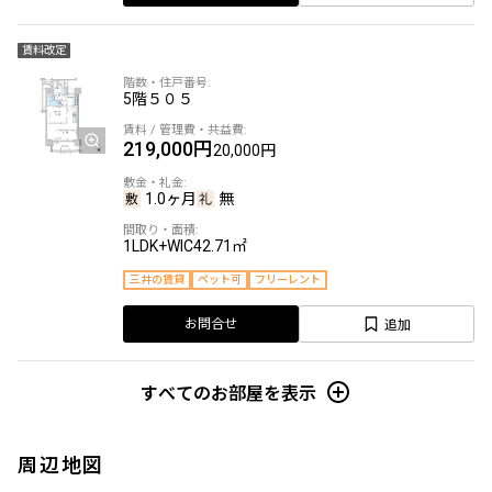
賃料改定
5階
５０５
219,000円
20,000円
1.0ヶ月
無
1LDK+WIC
42.71㎡
三井の賃貸
ペット可
フリーレント
追加
お問合せ
すべてのお部屋を表示
周辺地図