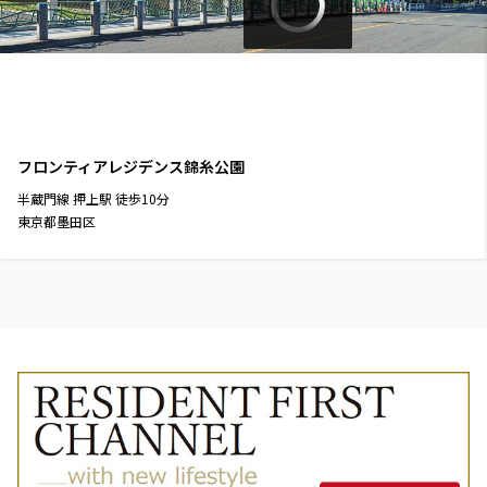
フロンティアレジデンス錦糸公園
半蔵門線
押上駅
徒歩
10
分
東京都墨田区