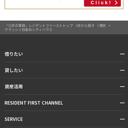
「三井の賃貸」レジデントファーストトップ
区から探す
港区
クラッシィ白金台シティハウス
開閉
借りたい
検索する
開閉
貸したい
人気エリアから探す
賃貸運営
区から探す
開閉
資産活用
お問い合わせ
駅・沿線から探す
販売マンション
地図から探す
開閉
RESIDENT FIRST CHANNEL
お問い合わせ
キーワードから探す
NEWS
開閉
SERVICE
新着情報から探す
マンションレポート