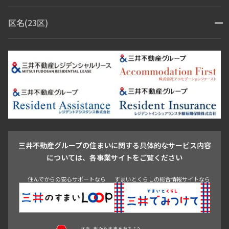
赤坂・六本木
広尾・麻布・麻布十番
虎ノ門・麻布台
区名(23区)
開閉
青山・表参道・原宿
白金・目黒
高輪・五反田・大崎
恵比寿・代官山・中目黒
渋谷・松濤・代々木上原
番町・四谷・九段
港区
渋谷区
中央区
新宿区
文京区
千代田区
目黒区
日本橋・銀座
市ヶ谷・神楽坂・飯田橋
三田・芝・浜松町
品川区
世田谷区
大田区
江東区
台東区
墨田区
中野区
芝浦・汐留・品川
月島・勝どき・豊洲
本郷・春日・小石川
豊島区
杉並区
板橋区
北区
練馬区
荒川区
足立区
新宿・代々木
目白・高田馬場・早稲田
中野・荻窪
葛飾区
江戸川区
池尻大橋・三軒茶屋
祐天寺・学芸大学・自由が丘
駒沢・用賀・二子玉川
成城・砧
池袋・板橋・王子
戸越・大井・蒲田
三井不動産グループの住まいに関する具体的なサービス内容
青山
渋谷
東京・大手町
新宿
品川
目黒・中目黒
については、各事業サイトをご覧ください
神田・御茶ノ水・秋葉原
初台・幡ヶ谷・笹塚
住んでからの安心サポートなら
すまいとくらしの総合情報サイトなら