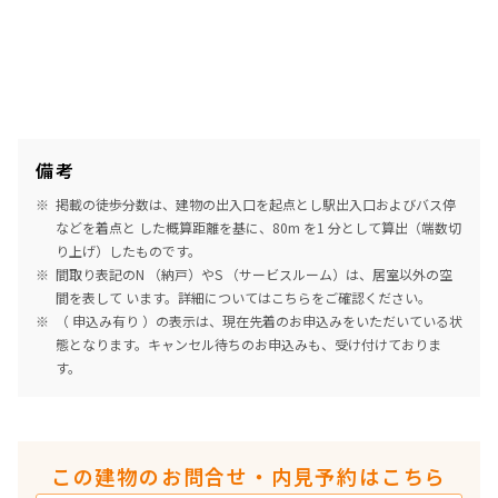
備考
掲載の徒歩分数は、建物の出入口を起点とし駅出入口およびバス停
などを着点と した概算距離を基に、80m を1 分として算出（端数切
り上げ）したものです。
間取り表記のN （納戸）やS （サービスルーム）は、居室以外の空
間を表して います。詳細については
こちら
をご確認ください。
（ 申込み有り ）の表示は、現在先着のお申込みをいただいている状
態となります。キャンセル待ちのお申込みも、受け付けておりま
す。
この建物のお問合せ・内見予約はこちら