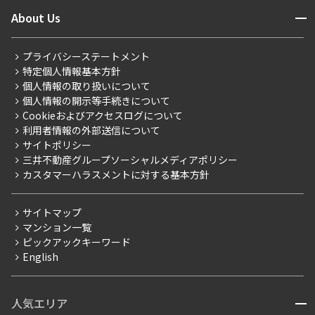
ニュースから探す
営業窓口
商店街のある暮らし
開閉
About Us
新着募集情報
会員ページ
住まいのコラム
レジデントファーストについて
RESIDENT FIRST MEMBERS登録
RESIDENT FIRST MEMBERS登録
こだわりから探す
プライバシーステートメント
会社情報
ご入居・提携サービス
特定個人情報基本方針
こだわり一覧
事業案内
個人情報の取り扱いについて
お部屋探しからご契約まで
プレミアムマンション
個人情報の開示等手続きについて
採用情報
よくあるご質問
Cookieおよびアクセスログについて
新築
ニュースリリース
社宅紹介
利用者情報の外部送信について
当社限定（港区・渋谷区）
サイトポリシー
お問い合わせ
【仲介会社様向け】当社仲介事業部取り扱い物件入居申込
三井不動産グループソーシャルメディアポリシー
当社限定（港区・渋谷区以外）
カスタマーハラスメントに対する基本方針
三井不動産企画
分譲賃貸
サイトマップ
賃料改定
マンション一覧
ピックアックキーワード
フリーレント
English
ペット可
コンシェルジュ付き
人気エリア
開閉
ブランドマンション