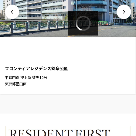
フロンティアレジデンス錦糸公園
半蔵門線
押上駅
徒歩
10
分
東京都墨田区