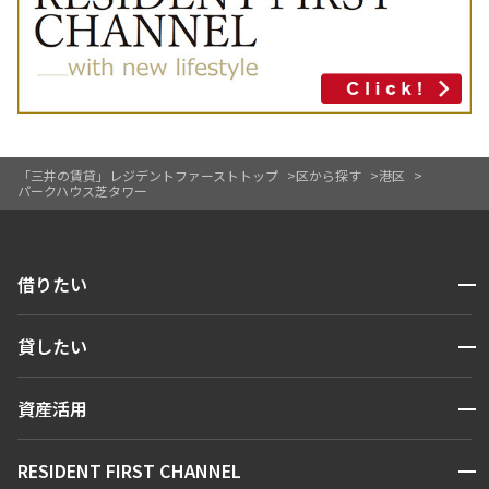
「三井の賃貸」レジデントファーストトップ
区から探す
港区
パークハウス芝タワー
開閉
借りたい
検索する
開閉
貸したい
人気エリアから探す
賃貸運営
区から探す
開閉
資産活用
お問い合わせ
駅・沿線から探す
販売マンション
地図から探す
開閉
RESIDENT FIRST CHANNEL
お問い合わせ
キーワードから探す