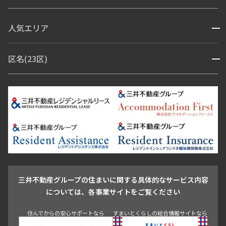
コンシェルジュ付き
人気エリア
開閉
ブランドマンション
赤坂・六本木
広尾・麻布・麻布十番
虎ノ門・麻布台
区名(23区)
開閉
青山・表参道・原宿
白金・目黒
高輪・五反田・大崎
恵比寿・代官山・中目黒
渋谷・松濤・代々木上原
番町・四谷・九段
港区
渋谷区
中央区
新宿区
文京区
千代田区
目黒区
日本橋・銀座
市ヶ谷・神楽坂・飯田橋
三田・芝・浜松町
品川区
世田谷区
大田区
江東区
台東区
墨田区
中野区
芝浦・汐留・品川
月島・勝どき・豊洲
本郷・春日・小石川
豊島区
杉並区
板橋区
北区
練馬区
荒川区
足立区
新宿・代々木
目白・高田馬場・早稲田
中野・荻窪
葛飾区
江戸川区
池尻大橋・三軒茶屋
祐天寺・学芸大学・自由が丘
駒沢・用賀・二子玉川
成城・砧
池袋・板橋・王子
戸越・大井・蒲田
三井不動産グループの住まいに関する具体的なサービス内容
青山
渋谷
東京・大手町
新宿
品川
目黒・中目黒
については、各事業サイトをご覧ください
神田・御茶ノ水・秋葉原
初台・幡ヶ谷・笹塚
住んでからの安心サポートなら
すまいとくらしの総合情報サイトなら