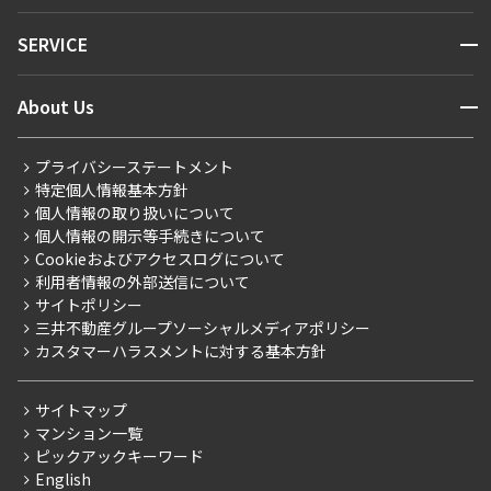
NEWS
開閉
SERVICE
新着情報から探す
マンションレポート
ニュースから探す
営業窓口
商店街のある暮らし
開閉
About Us
新着募集情報
会員ページ
住まいのコラム
レジデントファーストについて
RESIDENT FIRST MEMBERS登録
RESIDENT FIRST MEMBERS登録
こだわりから探す
プライバシーステートメント
会社情報
ご入居・提携サービス
特定個人情報基本方針
こだわり一覧
事業案内
個人情報の取り扱いについて
お部屋探しからご契約まで
プレミアムマンション
個人情報の開示等手続きについて
採用情報
よくあるご質問
Cookieおよびアクセスログについて
新築
ニュースリリース
社宅紹介
利用者情報の外部送信について
当社限定（港区・渋谷区）
サイトポリシー
お問い合わせ
【仲介会社様向け】当社仲介事業部取り扱い物件入居申込
三井不動産グループソーシャルメディアポリシー
当社限定（港区・渋谷区以外）
カスタマーハラスメントに対する基本方針
三井不動産企画
分譲賃貸
サイトマップ
賃料改定
マンション一覧
ピックアックキーワード
フリーレント
English
ペット可