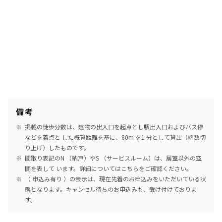
備考
掲載の徒歩分数は、建物の出入口を起点とし駅出入口およびバス停
などを着点と した概算距離を基に、80m を1 分として算出（端数切
り上げ）したものです。
間取り表記のN （納戸）やS （サービスルーム）は、居室以外の空
間を表して います。詳細については
こちら
をご確認ください。
（ 申込み有り ）の表示は、現在先着のお申込みをいただいている状
態となります。キャンセル待ちのお申込みも、受け付けておりま
す。