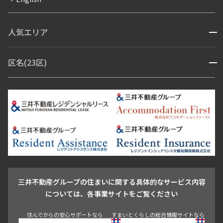
ペット可
コンシェルジュ付き
人気エリア
開閉
ブランドマンション
赤坂・六本木
広尾・麻布・麻布十番
虎ノ門・麻布台
区名(23区)
開閉
青山・表参道・原宿
白金・目黒
高輪・五反田・大崎
恵比寿・代官山・中目黒
渋谷・松濤・代々木上原
番町・四谷・九段
港区
渋谷区
中央区
新宿区
文京区
千代田区
目黒区
日本橋・銀座
市ヶ谷・神楽坂・飯田橋
三田・芝・浜松町
品川区
世田谷区
大田区
江東区
台東区
墨田区
中野区
芝浦・汐留・品川
月島・勝どき・豊洲
本郷・春日・小石川
豊島区
杉並区
板橋区
北区
練馬区
荒川区
足立区
新宿・代々木
目白・高田馬場・早稲田
中野・荻窪
葛飾区
江戸川区
池尻大橋・三軒茶屋
祐天寺・学芸大学・自由が丘
駒沢・用賀・二子玉川
成城・砧
池袋・板橋・王子
戸越・大井・蒲田
三井不動産グループの住まいに関する具体的なサービス内容
青山
渋谷
東京・大手町
新宿
品川
目黒・中目黒
については、各事業サイトをご覧ください
神田・御茶ノ水・秋葉原
初台・幡ヶ谷・笹塚
住んでからの安心サポートなら
すまいとくらしの総合情報サイトなら