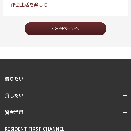
都会生活を楽しむ
建物ページへ
開閉
借りたい
検索する
開閉
貸したい
人気エリアから探す
賃貸運営
区から探す
開閉
資産活用
お問い合わせ
駅・沿線から探す
販売マンション
地図から探す
開閉
RESIDENT FIRST CHANNEL