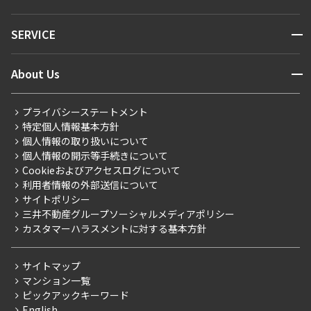
お問い合わせ
キーワードから探す
NEWS
開閉
SERVICE
新着情報から探す
マンションレポート
ニュースから探す
営業窓口
商店街のある暮らし
開閉
About Us
新着募集情報
会員ページ
住まいのコラム
レジデントファーストについて
RESIDENT FIRST MEMBERS登録
RESIDENT FIRST MEMBERS登録
こだわりから探す
プライバシーステートメント
会社情報
ご入居・提携サービス
特定個人情報基本方針
こだわり一覧
事業案内
個人情報の取り扱いについて
お部屋探しからご契約まで
プレミアムマンション
個人情報の開示等手続きについて
採用情報
よくあるご質問
Cookieおよびアクセスログについて
新築
ニュースリリース
社宅紹介
利用者情報の外部送信について
当社限定（港区・渋谷区）
サイトポリシー
お問い合わせ
【仲介会社様向け】当社仲介事業部取り扱い物件入居申込
三井不動産グループソーシャルメディアポリシー
当社限定（港区・渋谷区以外）
カスタマーハラスメントに対する基本方針
三井不動産企画
分譲賃貸
サイトマップ
賃料改定
マンション一覧
ピックアックキーワード
フリーレント
English