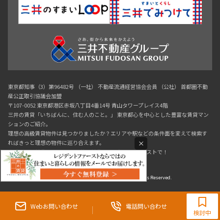
東京都知事（3）第96482号 （一社） 不動産流通経営協会会員 （公社） 首都圏不動
産公正取引協議会加盟
〒107-0052 東京都港区赤坂八丁目4番14号 青山タワープレイス4階
三井の賃貸「いちばんに、住む人のこと。」 東京都心を中心とした豊富な賃貸マン
ションのご紹介。
理想の高級賃貸物件は見つかりましたか？エリアや駅などの条件面を変えて検索す
ればきっと理想の物件に巡り合えます。
×
都心の高級賃貸物件探しは[三井の賃貸]レジデントファーストで！
Copyright © RESIDENT FIRST Co.,Ltd. All Rights Reserved.
0120-321-719
9:30~18:00（水曜定休）
Webお問い合わせ
電話問い合わせ
検討中