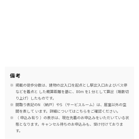
備考
掲載の徒歩分数は、建物の出入口を起点とし駅出入口およびバス停
などを着点と した概算距離を基に、80m を1 分として算出（端数切
り上げ）したものです。
間取り表記のN （納戸）やS （サービスルーム）は、居室以外の空
間を表して います。詳細については
こちら
をご確認ください。
（ 申込み有り ）の表示は、現在先着のお申込みをいただいている状
態となります。キャンセル待ちのお申込みも、受け付けておりま
す。