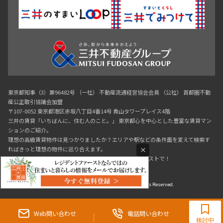
東京都知事（3）第96482号 （一社） 不動産流通経営協会会員 （公社） 首都圏不動
産公正取引協議会加盟
〒107-0052 東京都港区赤坂八丁目4番14号 青山タワープレイス4階
三井の賃貸「いちばんに、住む人のこと。」 東京都心を中心とした豊富な賃貸マン
ションのご紹介。
理想の高級賃貸物件は見つかりましたか？エリアや駅などの条件面を変えて検索す
×
ればきっと理想の物件に巡り合えます。
都心の高級賃貸物件探しは[三井の賃貸]レジデントファーストで！
Copyright © RESIDENT FIRST Co.,Ltd. All Rights Reserved.
0120-321-719
9:30~18:00（水曜定休）
Web問い合わせ
電話問い合わせ
検討中