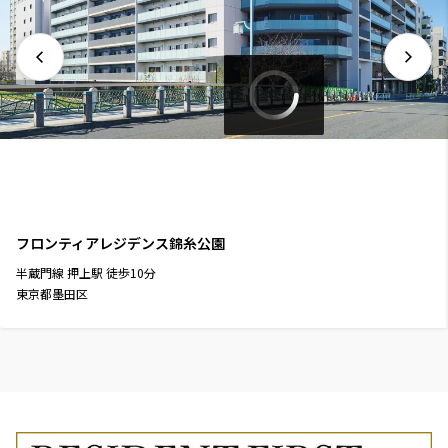
フロンティアレジデンス錦糸公園
半蔵門線
押上駅
徒歩
10
分
東京都墨田区