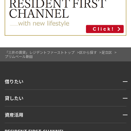
「三井の賃貸」レジデントファーストトップ
区から探す
足立区
プリムベール新田
開閉
借りたい
検索する
開閉
貸したい
人気エリアから探す
賃貸運営
区から探す
開閉
資産活用
お問い合わせ
駅・沿線から探す
販売マンション
地図から探す
開閉