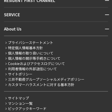
RESIDENT FIRST CHANNEL
お問い合わせ
キーワードから探す
NEWS
開閉
SERVICE
新着情報から探す
マンションレポート
ニュースから探す
営業窓口
商店街のある暮らし
開閉
About Us
新着募集情報
会員ページ
住まいのコラム
レジデントファーストについて
RESIDENT FIRST MEMBERS登録
RESIDENT FIRST MEMBERS登録
こだわりから探す
プライバシーステートメント
会社情報
ご入居・提携サービス
特定個人情報基本方針
こだわり一覧
事業案内
個人情報の取り扱いについて
お部屋探しからご契約まで
プレミアムマンション
個人情報の開示等手続きについて
採用情報
よくあるご質問
Cookieおよびアクセスログについて
新築
ニュースリリース
社宅紹介
利用者情報の外部送信について
当社限定（港区・渋谷区）
サイトポリシー
お問い合わせ
【仲介会社様向け】当社仲介事業部取り扱い物件入居申込
三井不動産グループソーシャルメディアポリシー
当社限定（港区・渋谷区以外）
カスタマーハラスメントに対する基本方針
三井不動産企画
分譲賃貸
サイトマップ
賃料改定
マンション一覧
ピックアックキーワード
フリーレント