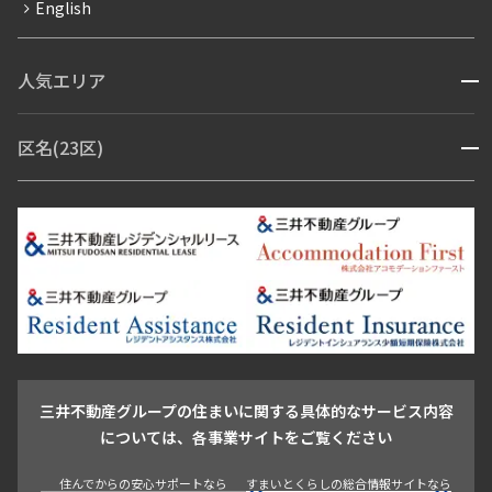
English
ペット可
コンシェルジュ付き
人気エリア
開閉
ブランドマンション
赤坂・六本木
広尾・麻布・麻布十番
虎ノ門・麻布台
区名(23区)
開閉
青山・表参道・原宿
白金・目黒
高輪・五反田・大崎
恵比寿・代官山・中目黒
渋谷・松濤・代々木上原
番町・四谷・九段
港区
渋谷区
中央区
新宿区
文京区
千代田区
目黒区
日本橋・銀座
市ヶ谷・神楽坂・飯田橋
三田・芝・浜松町
品川区
世田谷区
大田区
江東区
台東区
墨田区
中野区
芝浦・汐留・品川
月島・勝どき・豊洲
本郷・春日・小石川
豊島区
杉並区
板橋区
北区
練馬区
荒川区
足立区
新宿・代々木
目白・高田馬場・早稲田
中野・荻窪
葛飾区
江戸川区
池尻大橋・三軒茶屋
祐天寺・学芸大学・自由が丘
駒沢・用賀・二子玉川
成城・砧
池袋・板橋・王子
戸越・大井・蒲田
三井不動産グループの住まいに関する具体的なサービス内容
青山
渋谷
東京・大手町
新宿
品川
目黒・中目黒
については、各事業サイトをご覧ください
神田・御茶ノ水・秋葉原
初台・幡ヶ谷・笹塚
住んでからの安心サポートなら
すまいとくらしの総合情報サイトなら