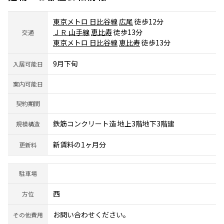
東京メトロ 日比谷線
広尾
徒歩12分
ＪＲ 山手線
恵比寿
徒歩13分
交通
東京メトロ 日比谷線
恵比寿
徒歩13分
9月下旬
入居可能日
案内可能日
契約期間
鉄筋コンクリート造 地上3階地下3階建
規模構造
新賃料の1ヶ月分
更新料
駐車場
西
方位
お問い合わせください。
その他費用