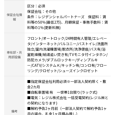
区分：必須
保証会社：その他
保証会社情
条件：レジデンシャルパートナーズ 保証料：賃
報
料等の50％(最低2万)、月額保証・事務手数料：賃
料等の1％(更新料無)
フロント/オートロック/24時間有人管理/エレベー
タ/インターネット/バルコニー/バストイレ/洗面所
独立/室内洗濯機置場/脱衣所/洗浄便座/バス有/浴
専有部・共
室乾燥機/給湯追い焚き有/TVモニタ付インタホン/
用部設備
防犯カメラ/ダブルロックキー/ディンプルキ
ー/CATV/システムＫ/キッチン有/コンロ有/フロー
リング/クロゼット/シューズインクロゼット
■指定保証会社利用必須※一部法人契約除く・敷
金2カ月
■自転車置場:有 一世帯1台限り(ラック式)
■電気：レジル株式会社 一括受電契約(レジル㈱と
の契約になります)
■解約予告2ヶ月前（一部法人契約で解約予告1ヶ
備考
月の場合、礼金1ヶ月積み増し）