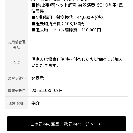
■[禁止事項]ペット飼育･楽器演奏･SOHO利用･民
泊募集
■初期費用 鍵交換代：44,000円(税込)
■退去時清掃費：103,180円
■退去時エアコン清掃費：110,000円
共用部管理
会社
借家人賠償責任保険を付帯した火災保険にご加入
保険
いただきます。
非表示
めやす賃料
2026年08月08日
情報更新日
媒介
取引態様
この建物の空室一覧 建物ページヘ