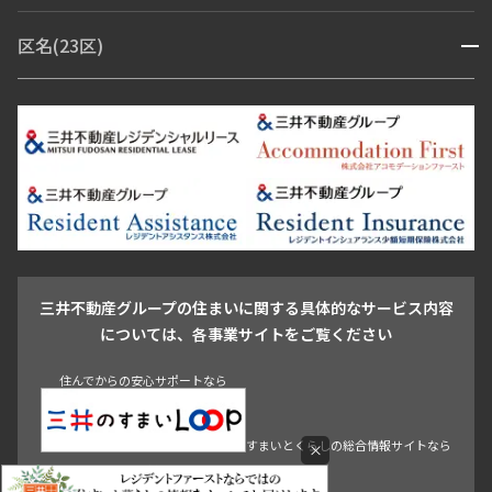
赤坂・六本木
広尾・麻布・麻布十番
虎ノ門・麻布台
区名(23区)
開閉
青山・表参道・原宿
白金・目黒
高輪・五反田・大崎
恵比寿・代官山・中目黒
渋谷・松濤・代々木上原
番町・四谷・九段
港区
渋谷区
中央区
新宿区
文京区
千代田区
目黒区
日本橋・銀座
市ヶ谷・神楽坂・飯田橋
三田・芝・浜松町
品川区
世田谷区
大田区
江東区
台東区
墨田区
中野区
芝浦・汐留・品川
月島・勝どき・豊洲
本郷・春日・小石川
豊島区
杉並区
板橋区
北区
練馬区
荒川区
足立区
新宿・代々木
目白・高田馬場・早稲田
中野・荻窪
葛飾区
江戸川区
池尻大橋・三軒茶屋
祐天寺・学芸大学・自由が丘
駒沢・用賀・二子玉川
成城・砧
池袋・板橋・王子
戸越・大井・蒲田
三井不動産グループの住まいに関する具体的なサービス内容
青山
渋谷
東京・大手町
新宿
品川
目黒・中目黒
については、各事業サイトをご覧ください
神田・御茶ノ水・秋葉原
初台・幡ヶ谷・笹塚
住んでからの安心サポートなら
すまいとくらしの総合情報サイトなら
×