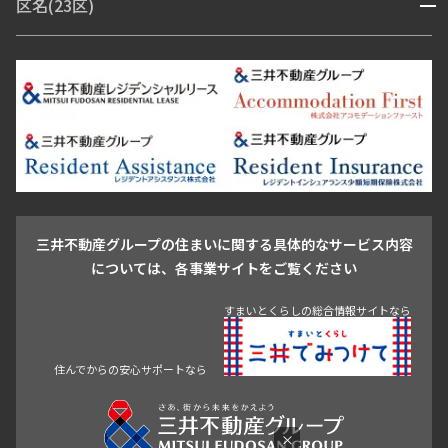
区名(23区)
開閉
青山・表参道・原宿
白金・目黒
高輪・五反田・大崎
恵比寿・代官山・中目黒
渋谷・松濤・代々木上原
番町・四谷・九段
港区
渋谷区
中央区
新宿区
文京区
千代田区
目黒区
日本橋・銀座
市ヶ谷・神楽坂・飯田橋
三田・芝・浜松町
品川区
世田谷区
大田区
江東区
台東区
墨田区
中野区
芝浦・汐留・品川
月島・勝どき・豊洲
本郷・春日・小石川
豊島区
杉並区
板橋区
北区
練馬区
荒川区
足立区
新宿・代々木
目白・高田馬場・早稲田
中野・荻窪
葛飾区
江戸川区
池尻大橋・三軒茶屋
祐天寺・学芸大学・自由が丘
駒沢・用賀・二子玉川
成城・砧
池袋・板橋・王子
戸越・大井・蒲田
三井不動産グループの住まいに関する具体的なサービス内容
青山
渋谷
東京・大手町
新宿
品川
目黒・中目黒
については、各事業サイトをご覧ください
神田・御茶ノ水・秋葉原
初台・幡ヶ谷・笹塚
すまいとくらしの総合情報サイトなら
住んでからの安心サポートなら
×