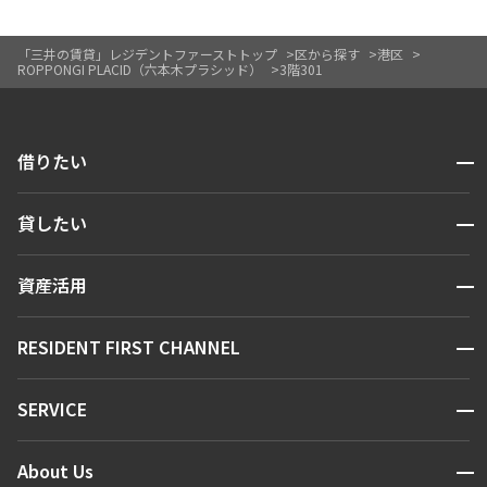
「三井の賃貸」レジデントファーストトップ
区から探す
港区
ROPPONGI PLACID（六本木プラシッド）
3階301
開閉
借りたい
検索する
開閉
貸したい
人気エリアから探す
賃貸運営
区から探す
開閉
資産活用
お問い合わせ
駅・沿線から探す
販売マンション
地図から探す
開閉
RESIDENT FIRST CHANNEL
お問い合わせ
キーワードから探す
NEWS
開閉
SERVICE
新着情報から探す
マンションレポート
ニュースから探す
営業窓口
商店街のある暮らし
開閉
About Us
新着募集情報
会員ページ
住まいのコラム