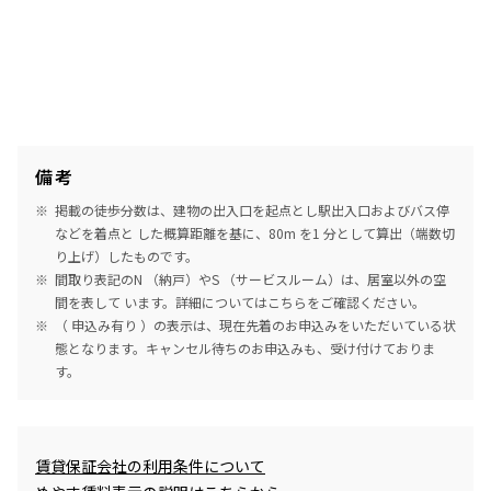
備考
掲載の徒歩分数は、建物の出入口を起点とし駅出入口およびバス停
などを着点と した概算距離を基に、80m を1 分として算出（端数切
り上げ）したものです。
間取り表記のN （納戸）やS （サービスルーム）は、居室以外の空
間を表して います。詳細については
こちら
をご確認ください。
（ 申込み有り ）の表示は、現在先着のお申込みをいただいている状
態となります。キャンセル待ちのお申込みも、受け付けておりま
す。
めやす賃料表示
賃貸保証会社の利用条件について