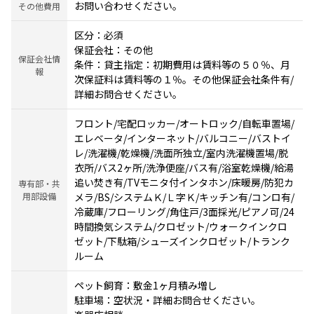
お問い合わせください。
その他費用
区分：必須
保証会社：その他
保証会社情
条件：貸主指定：初期費用は賃料等の５０％、月
報
次保証料は賃料等の１％。その他保証会社条件有/
詳細お問合せください。
フロント/宅配ロッカー/オートロック/自転車置場/
エレベータ/インターネット/バルコニー/バストイ
レ/洗濯機/乾燥機/洗面所独立/室内洗濯機置場/脱
衣所/バス2ヶ所/洗浄便座/バス有/浴室乾燥機/給湯
追い焚き有/TVモニタ付インタホン/床暖房/防犯カ
専有部・共
用部設備
メラ/BS/システムＫ/Ｌ字Ｋ/キッチン有/コンロ有/
冷蔵庫/フローリング/角住戸/3面採光/ピアノ可/24
時間換気システム/クロゼット/ウォークインクロ
ゼット/下駄箱/シューズインクロゼット/トランク
ルーム
ペット飼育：敷金1ヶ月積み増し
駐車場：空状況・詳細お問合せください。