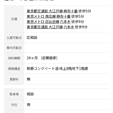
東京都交通局 大江戸線
麻布十番
徒歩5分
東京メトロ 南北線
麻布十番
徒歩5分
交通
東京メトロ 日比谷線
六本木
徒歩9分
東京都交通局 大江戸線
六本木
徒歩9分
応相談
入居可能日
案内可能日
24ヶ月 （定期借家）
契約期間
鉄筋コンクリート造 地上8階地下1階建
規模構造
無
更新料
相談
駐車場
南
方位