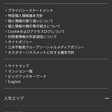
レジデントファーストについて
RESIDENT FIRST MEMBERS登録
RESIDENT FIRST MEMBERS登録
こだわりから探す
プライバシーステートメント
会社情報
ご入居・提携サービス
特定個人情報基本方針
こだわり一覧
事業案内
個人情報の取り扱いについて
お部屋探しからご契約まで
プレミアムマンション
個人情報の開示等手続きについて
採用情報
よくあるご質問
Cookieおよびアクセスログについて
新築
ニュースリリース
社宅紹介
利用者情報の外部送信について
当社限定（港区・渋谷区）
サイトポリシー
お問い合わせ
【仲介会社様向け】当社仲介事業部取り扱い物件入居申込
三井不動産グループソーシャルメディアポリシー
当社限定（港区・渋谷区以外）
カスタマーハラスメントに対する基本方針
三井不動産企画
分譲賃貸
サイトマップ
賃料改定
マンション一覧
ピックアックキーワード
フリーレント
English
ペット可
コンシェルジュ付き
人気エリア
開閉
ブランドマンション
赤坂・六本木
広尾・麻布・麻布十番
虎ノ門・麻布台