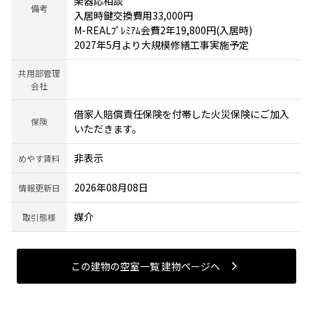
楽器応相談
備考
入居時鍵交換費用33,000円
M-REALﾌﾟﾚﾐｱﾑ会費2年19,800円(入居時)
2027年5月より大規模修繕工事実施予定
共用部管理
会社
借家人賠償責任保険を付帯した火災保険にご加入
保険
いただきます。
非表示
めやす賃料
2026年08月08日
情報更新日
媒介
取引態様
この建物の空室一覧 建物ページヘ