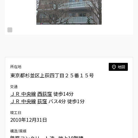
所在地
地図
東京都杉並区上荻四丁目２５番１５号
交通
ＪＲ 中央線
西荻窪
徒歩14分
ＪＲ 中央線
荻窪
バス4分 徒歩1分
竣工日
2010年12月31日
構造/規模
鉄筋コンクリート造 地上10階建