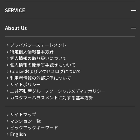
NEWS
開閉
SERVICE
新着情報から探す
マンションレポート
ニュースから探す
営業窓口
商店街のある暮らし
開閉
About Us
新着募集情報
会員ページ
住まいのコラム
レジデントファーストについて
RESIDENT FIRST MEMBERS登録
RESIDENT FIRST MEMBERS登録
こだわりから探す
プライバシーステートメント
会社情報
ご入居・提携サービス
特定個人情報基本方針
こだわり一覧
事業案内
個人情報の取り扱いについて
お部屋探しからご契約まで
プレミアムマンション
個人情報の開示等手続きについて
採用情報
よくあるご質問
Cookieおよびアクセスログについて
新築
ニュースリリース
社宅紹介
利用者情報の外部送信について
当社限定（港区・渋谷区）
サイトポリシー
お問い合わせ
【仲介会社様向け】当社仲介事業部取り扱い物件入居申込
三井不動産グループソーシャルメディアポリシー
当社限定（港区・渋谷区以外）
カスタマーハラスメントに対する基本方針
三井不動産企画
分譲賃貸
サイトマップ
賃料改定
マンション一覧
ピックアックキーワード
フリーレント
English
ペット可