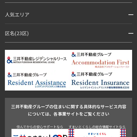
コンシェルジュ付き
人気エリア
開閉
ブランドマンション
赤坂・六本木
広尾・麻布・麻布十番
虎ノ門・麻布台
区名(23区)
開閉
青山・表参道・原宿
白金・目黒
高輪・五反田・大崎
恵比寿・代官山・中目黒
渋谷・松濤・代々木上原
番町・四谷・九段
港区
渋谷区
中央区
新宿区
文京区
千代田区
目黒区
日本橋・銀座
市ヶ谷・神楽坂・飯田橋
三田・芝・浜松町
品川区
世田谷区
大田区
江東区
台東区
墨田区
中野区
芝浦・汐留・品川
月島・勝どき・豊洲
本郷・春日・小石川
豊島区
杉並区
板橋区
北区
練馬区
荒川区
足立区
新宿・代々木
目白・高田馬場・早稲田
中野・荻窪
葛飾区
江戸川区
池尻大橋・三軒茶屋
祐天寺・学芸大学・自由が丘
駒沢・用賀・二子玉川
成城・砧
池袋・板橋・王子
戸越・大井・蒲田
三井不動産グループの住まいに関する具体的なサービス内容
青山
渋谷
東京・大手町
新宿
品川
目黒・中目黒
については、各事業サイトをご覧ください
神田・御茶ノ水・秋葉原
初台・幡ヶ谷・笹塚
住んでからの安心サポートなら
すまいとくらしの総合情報サイトなら