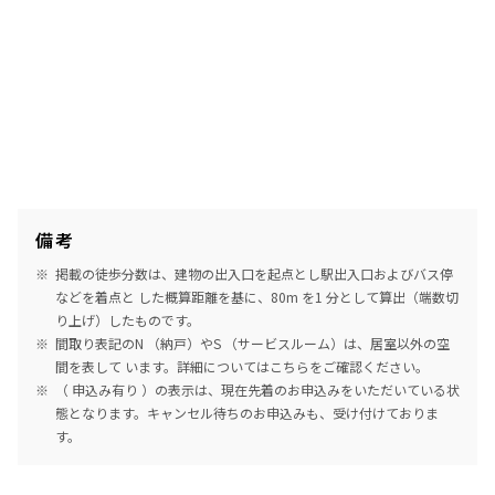
備考
掲載の徒歩分数は、建物の出入口を起点とし駅出入口およびバス停
などを着点と した概算距離を基に、80m を1 分として算出（端数切
り上げ）したものです。
間取り表記のN （納戸）やS （サービスルーム）は、居室以外の空
間を表して います。詳細については
こちら
をご確認ください。
（ 申込み有り ）の表示は、現在先着のお申込みをいただいている状
態となります。キャンセル待ちのお申込みも、受け付けておりま
す。