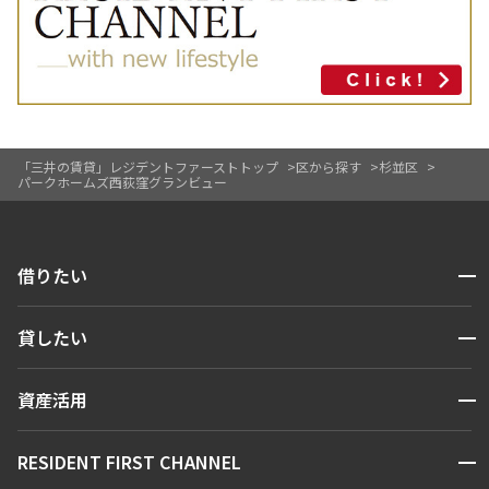
「三井の賃貸」レジデントファーストトップ
区から探す
杉並区
パークホームズ西荻窪グランビュー
開閉
借りたい
検索する
開閉
貸したい
人気エリアから探す
賃貸運営
区から探す
開閉
資産活用
お問い合わせ
駅・沿線から探す
販売マンション
地図から探す
開閉
RESIDENT FIRST CHANNEL
お問い合わせ
キーワードから探す