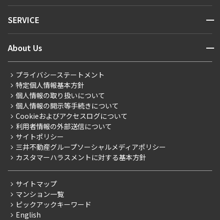
NEWS
開閉
SERVICE
新着情報から探す
マンションレポート
ニュースから探す
営業窓口
商店街のある暮らし
開閉
About Us
新着募集情報
会員ページ
住まいのコラム
レジデントファーストについて
RESIDENT FIRST MEMBERS登録
RESIDENT FIRST MEMBERS登録
こだわりから探す
プライバシーステートメント
会社情報
ご入居・提携サービス
特定個人情報基本方針
こだわり一覧
事業案内
個人情報の取り扱いについて
お部屋探しからご契約まで
プレミアムマンション
個人情報の開示等手続きについて
採用情報
よくあるご質問
Cookieおよびアクセスログについて
新築
ニュースリリース
社宅紹介
利用者情報の外部送信について
当社限定（港区・渋谷区）
サイトポリシー
お問い合わせ
【仲介会社様向け】当社仲介事業部取り扱い物件入居申込
三井不動産グループソーシャルメディアポリシー
当社限定（港区・渋谷区以外）
カスタマーハラスメントに対する基本方針
三井不動産企画
分譲賃貸
サイトマップ
賃料改定
マンション一覧
ピックアックキーワード
フリーレント
English
ペット可