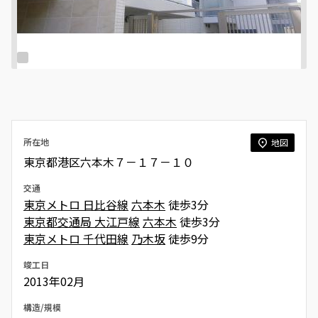
所在地
地図
東京都港区六本木７－１７－１０
交通
東京メトロ 日比谷線
六本木
徒歩3分
東京都交通局 大江戸線
六本木
徒歩3分
東京メトロ 千代田線
乃木坂
徒歩9分
竣工日
2013年02月
構造/規模