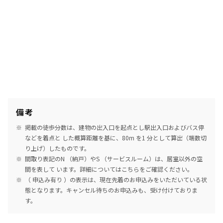
備考
掲載の徒歩分数は、建物の出入口を起点とし駅出入口およびバス停
などを着点と した概算距離を基に、80m を1 分として算出（端数切
り上げ）したものです。
間取り表記のN （納戸）やS （サービスルーム）は、居室以外の空
間を表して います。詳細については
こちら
をご確認ください。
（ 申込み有り ）の表示は、現在先着のお申込みをいただいている状
態となります。キャンセル待ちのお申込みも、受け付けておりま
す。