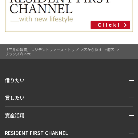
「三井の賃貸」レジデントファーストトップ
区から探す
港区
ブランズ六本木
開閉
借りたい
検索する
開閉
貸したい
人気エリアから探す
賃貸運営
区から探す
開閉
資産活用
お問い合わせ
駅・沿線から探す
販売マンション
地図から探す
開閉
RESIDENT FIRST CHANNEL
お問い合わせ
キーワードから探す