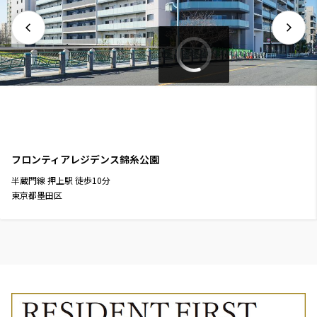
フロンティアレジデンス錦糸公園
半蔵門線
押上駅
徒歩
10
分
東京都墨田区