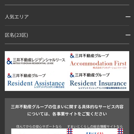
コンシェルジュ付き
人気エリア
開閉
ブランドマンション
赤坂・六本木
広尾・麻布・麻布十番
虎ノ門・麻布台
区名(23区)
開閉
青山・表参道・原宿
白金・目黒
高輪・五反田・大崎
恵比寿・代官山・中目黒
渋谷・松濤・代々木上原
番町・四谷・九段
港区
渋谷区
中央区
新宿区
文京区
千代田区
目黒区
日本橋・銀座
市ヶ谷・神楽坂・飯田橋
三田・芝・浜松町
品川区
世田谷区
大田区
江東区
台東区
墨田区
中野区
芝浦・汐留・品川
月島・勝どき・豊洲
本郷・春日・小石川
豊島区
杉並区
板橋区
北区
練馬区
荒川区
足立区
新宿・代々木
目白・高田馬場・早稲田
中野・荻窪
葛飾区
江戸川区
池尻大橋・三軒茶屋
祐天寺・学芸大学・自由が丘
駒沢・用賀・二子玉川
成城・砧
池袋・板橋・王子
戸越・大井・蒲田
三井不動産グループの住まいに関する具体的なサービス内容
青山
渋谷
東京・大手町
新宿
品川
目黒・中目黒
については、各事業サイトをご覧ください
神田・御茶ノ水・秋葉原
初台・幡ヶ谷・笹塚
住んでからの安心サポートなら
すまいとくらしの総合情報サイトなら