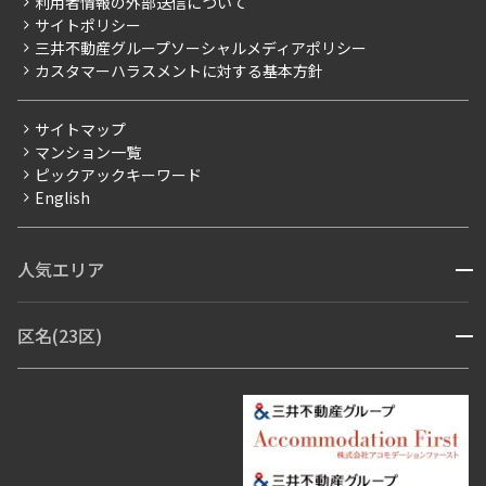
利用者情報の外部送信について
当社限定（港区・渋谷区）
サイトポリシー
お問い合わせ
【仲介会社様向け】当社仲介事業部取り扱い物件入居申込
三井不動産グループソーシャルメディアポリシー
当社限定（港区・渋谷区以外）
カスタマーハラスメントに対する基本方針
三井不動産企画
分譲賃貸
サイトマップ
賃料改定
マンション一覧
ピックアックキーワード
フリーレント
English
ペット可
コンシェルジュ付き
人気エリア
開閉
ブランドマンション
赤坂・六本木
広尾・麻布・麻布十番
虎ノ門・麻布台
区名(23区)
開閉
青山・表参道・原宿
白金・目黒
高輪・五反田・大崎
恵比寿・代官山・中目黒
渋谷・松濤・代々木上原
番町・四谷・九段
港区
渋谷区
中央区
新宿区
文京区
千代田区
目黒区
日本橋・銀座
市ヶ谷・神楽坂・飯田橋
三田・芝・浜松町
品川区
世田谷区
大田区
江東区
台東区
墨田区
中野区
芝浦・汐留・品川
月島・勝どき・豊洲
本郷・春日・小石川
豊島区
杉並区
板橋区
北区
練馬区
荒川区
足立区
新宿・代々木
目白・高田馬場・早稲田
中野・荻窪
葛飾区
江戸川区