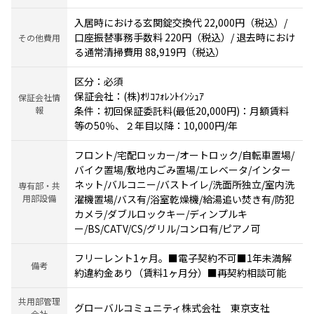
入居時における玄関錠交換代 22,000円（税込）/
口座振替事務手数料 220円（税込）/ 退去時におけ
その他費用
る通常清掃費用 88,919円（税込）
区分：必須
保証会社：(株)ｵﾘｺﾌｫﾚﾝﾄｲﾝｼｭｱ
保証会社情
報
条件：初回保証委託料(最低20,000円)：月額賃料
等の50％、２年目以降：10,000円/年
フロント/宅配ロッカー/オートロック/自転車置場/
バイク置場/敷地内ごみ置場/エレベータ/インター
ネット/バルコニー/バストイレ/洗面所独立/室内洗
専有部・共
用部設備
濯機置場/バス有/浴室乾燥機/給湯追い焚き有/防犯
カメラ/ダブルロックキー/ディンプルキ
ー/BS/CATV/CS/グリル/コンロ有/ピアノ可
フリーレント1ヶ月。■電子契約不可■1年未満解
備考
約違約金あり（賃料1ヶ月分）■再契約相談可能
共用部管理
グローバルコミュニティ株式会社 東京支社
会社