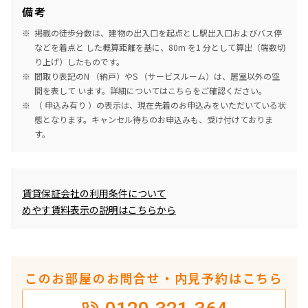
備考
掲載の徒歩分数は、建物の出入口を起点とし駅出入口およびバス停
などを着点と した概算距離を基に、80m を1 分として算出（端数切
り上げ）したものです。
間取り表記のN （納戸）やS （サービスルーム）は、居室以外の空
間を表して います。詳細については
こちら
をご確認ください。
（ 申込み有り ）の表示は、現在先着のお申込みをいただいている状
態となります。キャンセル待ちのお申込みも、受け付けておりま
す。
めやす賃料表示
賃貸保証会社の利用条件について
めやす賃料表示の説明はこちらから
このお部屋のお問合せ・内見予約はこちら