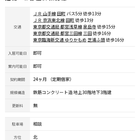
ＪＲ 山手線
田町
バス5分 徒歩13分
ＪＲ 京浜東北線
田町
徒歩13分
東京都交通局 都営浅草線
泉岳寺
徒歩15分
交通
東京都交通局 都営三田線
三田
徒歩16分
東京臨海新交通 ゆりかもめ
芝浦ふ頭
徒歩16分
即可
入居可能日
即可
案内可能日
24ヶ月 （定期借家）
契約期間
鉄筋コンクリート造 地上30階地下3階建
規模構造
無
更新料
相談
駐車場
北
方位