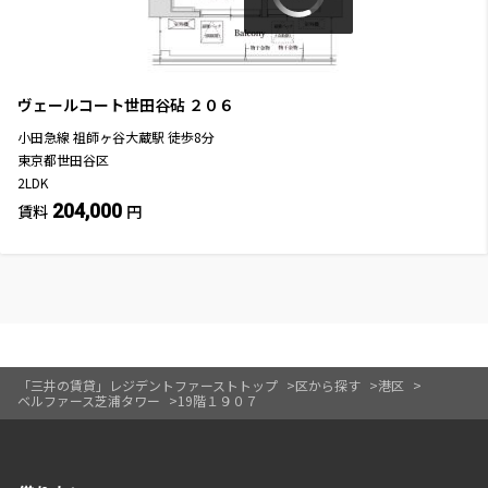
ヴェールコート世田谷砧
２０６
小田急線
祖師ヶ谷大蔵駅
徒歩
8
分
東京都世田谷区
2LDK
204,000
賃料
円
「三井の賃貸」レジデントファーストトップ
区から探す
港区
ベルファース芝浦タワー
19階１９０７