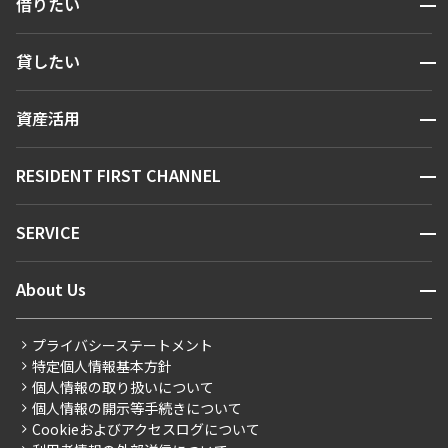
開閉
借りたい
検索する
開閉
貸したい
人気エリアから探す
賃貸運営
区から探す
開閉
資産活用
お問い合わせ
駅・沿線から探す
販売マンション
地図から探す
開閉
RESIDENT FIRST CHANNEL
お問い合わせ
キーワードから探す
NEWS
開閉
SERVICE
新着情報から探す
マンションレポート
ニュースから探す
営業窓口
商店街のある暮らし
開閉
About Us
新着募集情報
会員ページ
住まいのコラム
レジデントファーストについて
RESIDENT FIRST MEMBERS登録
RESIDENT FIRST MEMBERS登録
こだわりから探す
プライバシーステートメント
会社情報
ご入居・提携サービス
特定個人情報基本方針
こだわり一覧
事業案内
個人情報の取り扱いについて
お部屋探しからご契約まで
プレミアムマンション
個人情報の開示等手続きについて
採用情報
よくあるご質問
Cookieおよびアクセスログについて
新築
ニュースリリース
社宅紹介