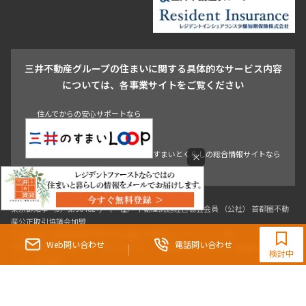
池尻大橋・三軒茶屋
祐天寺・学芸大学・自由が丘
駒沢・用賀・二子玉川
成城・砧
池袋・板橋・王子
戸越・大井・蒲田
三井不動産グループの住まいに関する具体的なサービス内容
青山
渋谷
東京・大手町
新宿
品川
目黒・中目黒
については、各事業サイトをご覧ください
神田・御茶ノ水・秋葉原
初台・幡ヶ谷・笹塚
住んでからの安心サポートなら
すまいとくらしの総合情報サイトなら
×
東京都知事（3）第96482号 （一社） 不動産流通経営協会会員 （公社） 首都圏不動
0120-321-364
産公正取引協議会加盟
〒107-0052 東京都港区赤坂八丁目4番14号 青山タワープレイス4階
9:30~18:00（水曜定休）
Web問い合わせ
電話問い合わせ
三井の賃貸「いちばんに、住む人のこと。」 東京都心を中心とした豊富な賃貸マン
検討中
ションのご紹介。
理想の高級賃貸物件は見つかりましたか？エリアや駅などの条件面を変えて検索す
ればきっと理想の物件に巡り合えます。
都心の高級賃貸物件探しは[三井の賃貸]レジデントファーストで！