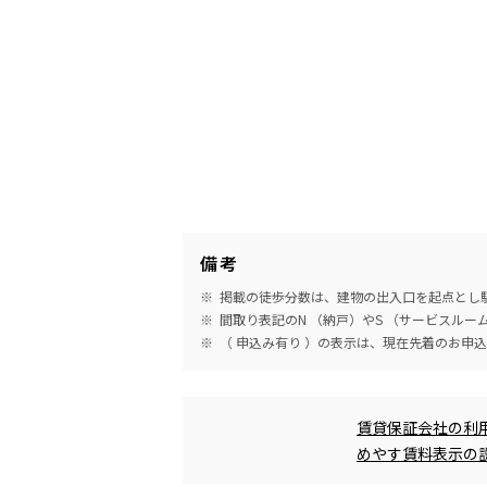
備考
掲載の徒歩分数は、建物の出入口を起点とし駅
間取り表記のN （納戸）やS （サービスル
（ 申込み有り ）の表示は、現在先着のお申
めやす賃料表示
賃貸保証会社の利
めやす賃料表示の