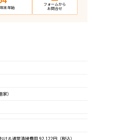
64
フォームから
日・年末年始
お問合せ
期借家）
おける通常清掃費用 92,122円（税込）