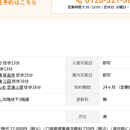
0120-321-3
見予約はこちら
営業時間 9:30~18:00 / 定休日: 水曜
 徒歩13分
入居可能日
即可
歩13分
線
泉岳寺
徒歩15分
案内可能日
即可
線
三田
徒歩16分
もめ
芝浦ふ頭
徒歩16分
契約期間
24ヶ月 （定
上30階地下3階建
更新料
無
方位
南
代 22,000円（税込）/ 口座振替事務手数料 220円（税込）/ 退去時に