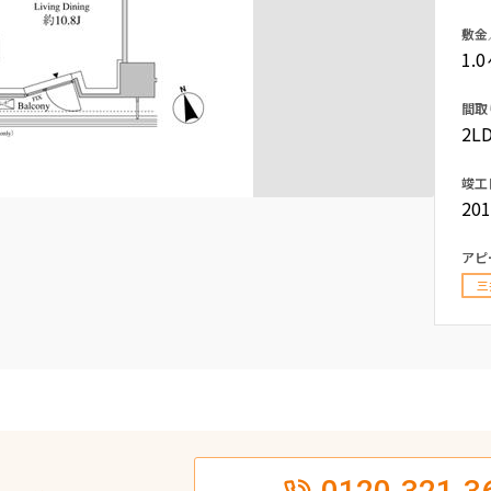
込
新着募集情報
敷金
フリーレント
1.
ペット可
間取
コンシェルジュ付き
2LD
ブランドマンション
竣工
20
アピ
三