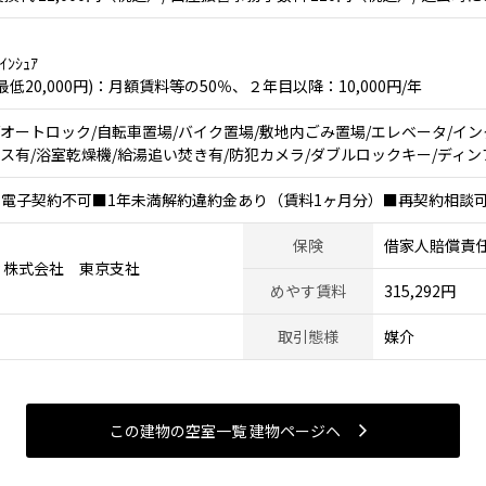
ﾝｼｭｱ
20,000円)：月額賃料等の50％、２年目以降：10,000円/年
/オートロック/自転車置場/バイク置場/敷地内ごみ置場/エレベータ/イン
ス有/浴室乾燥機/給湯追い焚き有/防犯カメラ/ダブルロックキー/ディンプルキ
■電子契約不可■1年未満解約違約金あり（賃料1ヶ月分）■再契約相談
保険
借家人賠償責
ィ株式会社 東京支社
めやす賃料
315,292円
取引態様
媒介
この建物の空室一覧 建物ページヘ