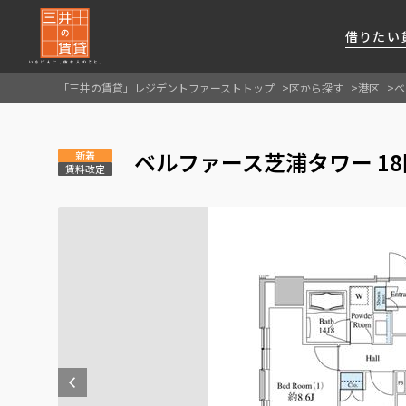
借りたい
「三井の賃貸」レジデントファーストトップ
区から探す
港区
ベ
About Us
借りたい
貸したい
資産活用
RESIDENT
SERVICE
ベルファース芝浦タワー 1
FIRST CHANNEL
新着
賃料改定
私たちレジデントファーストの思いや
厳選した都心の上質な賃貸マンションを数多
賃貸運営をお考えのオーナー様に
分譲マンションのご購入、売却の
レジデントファーストが提供する
ご提供するサービスをご紹介します
くご提案します
最適なプランをご提案します
ご相談も承ります
各種サービスをご紹介します
新しい住まいと暮らしの探しに関わる
様々な情報を発信します