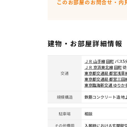
このお部屋のお問合せ・内
建物・お部屋詳細情報
ＪＲ 山手線
田町
バス5分
ＪＲ 京浜東北線
田町
徒
交通
東京都交通局 都営浅草
東京都交通局 都営三田
東京臨海新交通 ゆりか
規模構造
鉄筋コンクリート造 地
駐車場
相談
その他費用
入居時における玄関錠交換