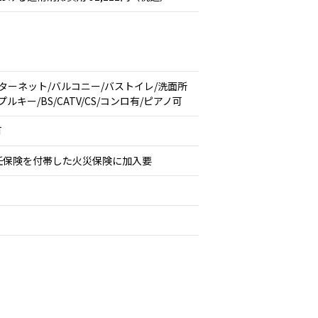
ターネット/バルコニー/バストイレ/洗面所
ー/BS/CATV/CS/コンロ有/ピアノ可
可
任保険を付帯した火災保険に加入要