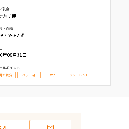
／礼金
0ヶ月 / 無
り・面積
K / 59.82㎡
日
10年08月31日
ールポイント
井の賃貸
ペット可
タワー
フリーレント