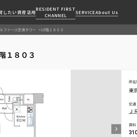
RESIDENT FIRST
貸したい
資産活用
SERVICE
About Us
CHANNEL
ルファース芝浦タワー
18階１８０３
検索する
こだわりから探す
レジデントファーストについて
賃貸運営
販売マンション
NEWS
営業窓口
8階１８０３
会社情報
お問い合わせ
お問い合わせ
マンションレポート
会員ページ
人気エリアから探す
こだわり一覧
事業案内
商店街のある暮らし
RESIDENT FIRST
区から探す
プレミアムマンション
MEMBERS登録
採用情報
住まいのコラム
駅・沿線から探す
新築
所在
ご入居・提携サービス
東
ニュースリリース
RESIDENT FIRST
地図から探す
当社限定(港区・渋谷区)
MEMBERS登録
お部屋探しからご契約まで
お問い合わせ
キーワードから探す
当社限定(港区・渋谷区以外)
交通
よくあるご質問
Ｊ
三井不動産企画
社宅紹介
新着情報から探す
分譲賃貸
賃料
【仲介会社様向け】当社仲介
31
ニュースから探す
賃料改定
事業部取り扱い物件入居申