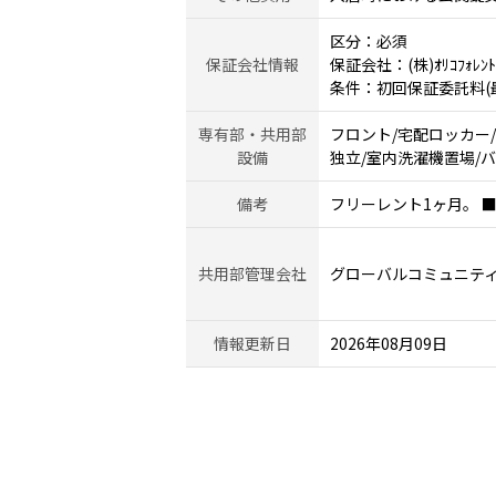
区分：必須
保証会社情報
保証会社：(株)ｵﾘｺﾌｫﾚﾝﾄｲ
条件：初回保証委託料(最低
専有部・共用部
フロント/宅配ロッカー
設備
独立/室内洗濯機置場/バ
備考
フリーレント1ヶ月。 
共用部管理会社
グローバルコミュニテ
情報更新日
2026年08月09日