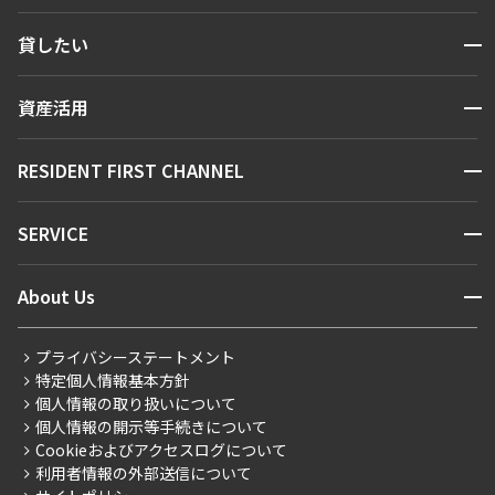
検索する
開閉
貸したい
人気エリアから探す
賃貸運営
区から探す
開閉
資産活用
お問い合わせ
駅・沿線から探す
販売マンション
地図から探す
開閉
RESIDENT FIRST CHANNEL
お問い合わせ
キーワードから探す
NEWS
開閉
SERVICE
新着情報から探す
マンションレポート
ニュースから探す
営業窓口
商店街のある暮らし
開閉
About Us
新着募集情報
会員ページ
住まいのコラム
レジデントファーストについて
RESIDENT FIRST MEMBERS登録
RESIDENT FIRST MEMBERS登録
こだわりから探す
プライバシーステートメント
会社情報
ご入居・提携サービス
特定個人情報基本方針
こだわり一覧
事業案内
個人情報の取り扱いについて
お部屋探しからご契約まで
プレミアムマンション
個人情報の開示等手続きについて
採用情報
よくあるご質問
Cookieおよびアクセスログについて
新築
ニュースリリース
社宅紹介
利用者情報の外部送信について
当社限定（港区・渋谷区）