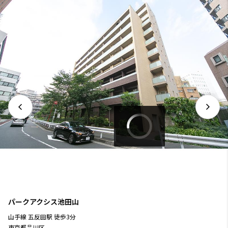
パークアクシス池田山
山手線
五反田駅
徒歩
3
分
東京都品川区