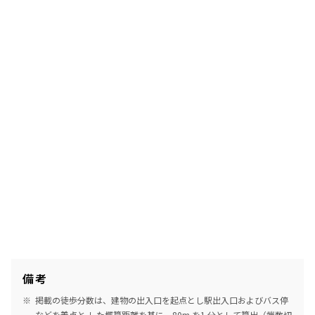
備考
掲載の徒歩分数は、建物の出入口を起点とし駅出入口およびバス停
などを着点と した概算距離を基に、80m を1 分として算出（端数切