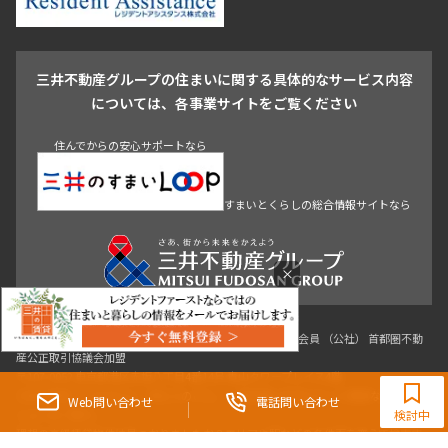
駒沢・用賀・二子玉川
成城・砧
池袋・板橋・王子
戸越・大井・蒲田
三井不動産グループの住まいに関する具体的なサービス内容
青山
渋谷
東京・大手町
新宿
品川
目黒・中目黒
については、各事業サイトをご覧ください
神田・御茶ノ水・秋葉原
初台・幡ヶ谷・笹塚
住んでからの安心サポートなら
すまいとくらしの総合情報サイトなら
×
東京都知事（3）第96482号 （一社） 不動産流通経営協会会員 （公社） 首都圏不動
0120-321-865
産公正取引協議会加盟
〒107-0052 東京都港区赤坂八丁目4番14号 青山タワープレイス4階
9:30~18:00（水曜定休）
三井の賃貸「いちばんに、住む人のこと。」 東京都心を中心とした豊富な賃貸マン
Web問い合わせ
電話問い合わせ
検討中
ションのご紹介。
理想の高級賃貸物件は見つかりましたか？エリアや駅などの条件面を変えて検索す