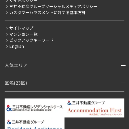
サイトポリシー
お問い合わせ
【仲介会社様向け】当社仲介事業部取り扱い物件入居申込
三井不動産グループソーシャルメディアポリシー
当社限定（港区・渋谷区以外）
カスタマーハラスメントに対する基本方針
三井不動産企画
分譲賃貸
サイトマップ
賃料改定
マンション一覧
ピックアックキーワード
フリーレント
English
ペット可
コンシェルジュ付き
人気エリア
開閉
ブランドマンション
赤坂・六本木
広尾・麻布・麻布十番
虎ノ門・麻布台
区名(23区)
開閉
青山・表参道・原宿
白金・目黒
高輪・五反田・大崎
恵比寿・代官山・中目黒
渋谷・松濤・代々木上原
番町・四谷・九段
港区
渋谷区
中央区
新宿区
文京区
千代田区
目黒区
日本橋・銀座
市ヶ谷・神楽坂・飯田橋
三田・芝・浜松町
品川区
世田谷区
大田区
江東区
台東区
墨田区
中野区
芝浦・汐留・品川
月島・勝どき・豊洲
本郷・春日・小石川
豊島区
杉並区
板橋区
北区
練馬区
荒川区
足立区
新宿・代々木
目白・高田馬場・早稲田
中野・荻窪
葛飾区
江戸川区
池尻大橋・三軒茶屋
祐天寺・学芸大学・自由が丘