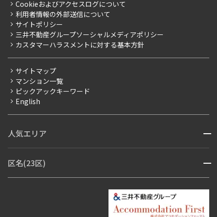
Cookieおよびアクセスログについて
新築
ニュースリリース
社宅紹介
利用者情報の外部送信について
当社限定（港区・渋谷区）
サイトポリシー
お問い合わせ
【仲介会社様向け】当社仲介事業部取り扱い物件入居申込
三井不動産グループソーシャルメディアポリシー
当社限定（港区・渋谷区以外）
カスタマーハラスメントに対する基本方針
三井不動産企画
分譲賃貸
サイトマップ
賃料改定
マンション一覧
ピックアックキーワード
フリーレント
English
ペット可
コンシェルジュ付き
人気エリア
開閉
ブランドマンション
赤坂・六本木
広尾・麻布・麻布十番
虎ノ門・麻布台
区名(23区)
開閉
青山・表参道・原宿
白金・目黒
高輪・五反田・大崎
恵比寿・代官山・中目黒
渋谷・松濤・代々木上原
番町・四谷・九段
港区
渋谷区
中央区
新宿区
文京区
千代田区
目黒区
日本橋・銀座
市ヶ谷・神楽坂・飯田橋
三田・芝・浜松町
品川区
世田谷区
大田区
江東区
台東区
墨田区
中野区
芝浦・汐留・品川
月島・勝どき・豊洲
本郷・春日・小石川
豊島区
杉並区
板橋区
北区
練馬区
荒川区
足立区