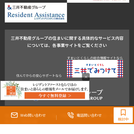
新宿・代々木
目白・高田馬場・早稲田
中野・荻窪
葛飾区
江戸川区
池尻大橋・三軒茶屋
祐天寺・学芸大学・自由が丘
駒沢・用賀・二子玉川
成城・砧
池袋・板橋・王子
戸越・大井・蒲田
三井不動産グループの住まいに関する具体的なサービス内容
青山
渋谷
東京・大手町
新宿
品川
目黒・中目黒
については、各事業サイトをご覧ください
神田・御茶ノ水・秋葉原
初台・幡ヶ谷・笹塚
すまいとくらしの総合情報サイトなら
住んでからの安心サポートなら
×
03-5784-3907
【提携店】(株)ヴィダックス
Web問い合わせ
電話問い合わせ
東京都知事（3）第96482号 （一社） 不動産流通経営協会会員 （公社） 首都圏不動
検討中
産公正取引協議会加盟
〒107-0052 東京都港区赤坂八丁目4番14号 青山タワープレイス4階
三井の賃貸「いちばんに、住む人のこと。」 東京都心を中心とした豊富な賃貸マン