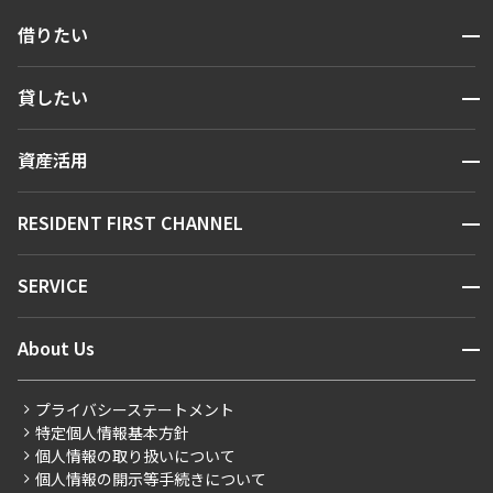
開閉
借りたい
検索する
開閉
貸したい
人気エリアから探す
賃貸運営
区から探す
開閉
資産活用
お問い合わせ
駅・沿線から探す
販売マンション
地図から探す
開閉
RESIDENT FIRST CHANNEL
お問い合わせ
キーワードから探す
NEWS
開閉
SERVICE
新着情報から探す
マンションレポート
ニュースから探す
営業窓口
商店街のある暮らし
開閉
About Us
新着募集情報
会員ページ
住まいのコラム
レジデントファーストについて
RESIDENT FIRST MEMBERS登録
RESIDENT FIRST MEMBERS登録
こだわりから探す
プライバシーステートメント
会社情報
ご入居・提携サービス
特定個人情報基本方針
こだわり一覧
事業案内
個人情報の取り扱いについて
お部屋探しからご契約まで
プレミアムマンション
個人情報の開示等手続きについて
採用情報
よくあるご質問