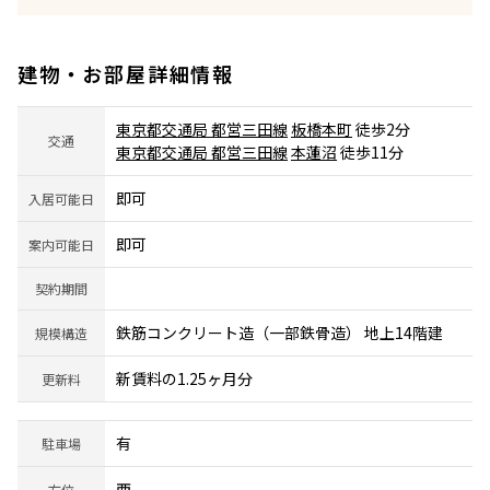
建物・お部屋詳細情報
東京都交通局 都営三田線
板橋本町
徒歩2分
交通
東京都交通局 都営三田線
本蓮沼
徒歩11分
即可
入居可能日
即可
案内可能日
契約期間
鉄筋コンクリート造（一部鉄骨造） 地上14階建
規模構造
新賃料の1.25ヶ月分
更新料
有
駐車場
西
方位