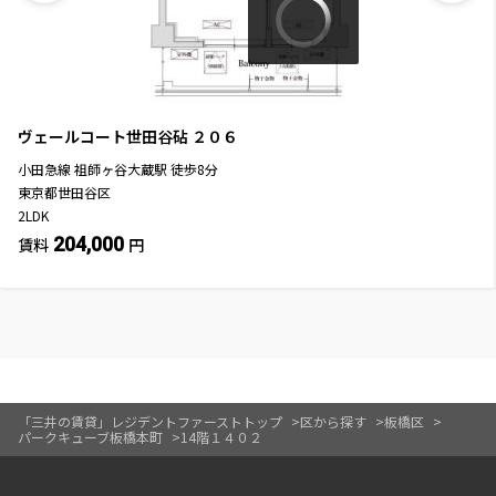
ヴェールコート世田谷砧
２０６
小田急線
祖師ヶ谷大蔵駅
徒歩
8
分
東京都世田谷区
2LDK
204,000
賃料
円
「三井の賃貸」レジデントファーストトップ
区から探す
板橋区
パークキューブ板橋本町
14階１４０２