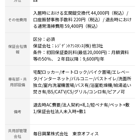
入居時における玄関錠交換代 44,000円（税込）/
口座振替事務手数料 220円（税込）/ 退去時におけ
その他費用
る通常清掃費用 59,400円（税込）
区分：必須
保証会社：ﾚｼﾞﾃﾞﾝﾄｱｼｽﾀﾝｽ(株) 他3社
保証会社情
報
条件：初回保証委託料(最低20,000円)：月額賃料
等の50％、 ２年目以降：9,600円/年
宅配ロッカー/オートロック/バイク置場/エレベー
タ/インターネット/バルコニー/バストイレ/洗面所
専有部・共
用部設備
独立/室内洗濯機置場/バス有/浴室乾燥機/給湯追い
焚き有/BS/CATV/CS/グリル/コンロ有/ピアノ可
退去時AC費要/法人契約+礼1/短ペナ有/ペット+敷
1/保証会社法人未入時+敷1
備考
共用部管理
毎日興業株式会社 東京オフィス
会社