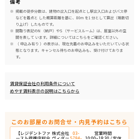
備考
掲載の徒歩分数は、建物の出入口を起点とし駅出入口およびバス停
などを着点と した概算距離を基に、80m を1 分として算出（端数切
り上げ）したものです。
間取り表記のN （納戸）やS （サービスルーム）は、居室以外の空
間を表して います。詳細については
こちら
をご確認ください。
（ 申込み有り ）の表示は、現在先着のお申込みをいただいている状
態となります。キャンセル待ちのお申込みも、受け付けておりま
す。
めやす賃料表示
賃貸保証会社の利用条件について
めやす賃料表示の説明はこちらから
このお部屋のお問合せ・内見予約はこちら
【レジデントファ
株式会社
03-
営業時間
ースト提携店総合
ヴィダッ
5784-
10:00~18:30 / 定休