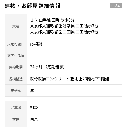
建物・お部屋詳細情報
申込有
ＪＲ 山手線
田町
徒歩6分
東京都交通局 都営浅草線
三田
徒歩7分
交通
東京都交通局 都営三田線
三田
徒歩7分
応相談
入居可能日
案内可能日
24ヶ月 （定期借家）
契約期間
鉄骨鉄筋コンクリート造 地上23階地下1階建
規模構造
無
更新料
相談
駐車場
南東
方位