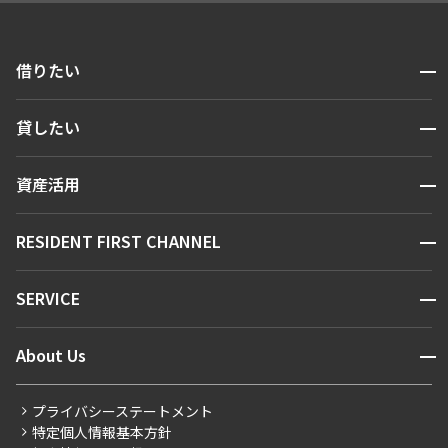
開閉
借りたい
検索する
開閉
貸したい
人気エリアから探す
賃貸運営
区から探す
開閉
資産活用
お問い合わせ
駅・沿線から探す
販売マンション
地図から探す
開閉
RESIDENT FIRST CHANNEL
お問い合わせ
キーワードから探す
NEWS
開閉
SERVICE
新着情報から探す
マンションレポート
ニュースから探す
営業窓口
商店街のある暮らし
開閉
About Us
新着募集情報
会員ページ
住まいのコラム
レジデントファーストについて
RESIDENT FIRST MEMBERS登録
RESIDENT FIRST MEMBERS登録
こだわりから探す
プライバシーステートメント
会社情報
ご入居・提携サービス
特定個人情報基本方針
こだわり一覧