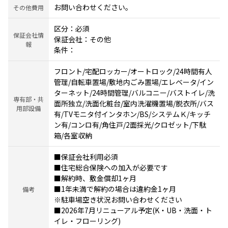
お問い合わせください。
その他費用
区分：必須
保証会社情
保証会社：その他
報
条件：
フロント/宅配ロッカー/オートロック/24時間有人
管理/自転車置場/敷地内ごみ置場/エレベータ/イン
ターネット/24時間管理/バルコニー/バストイレ/洗
専有部・共
面所独立/洗面化粧台/室内洗濯機置場/脱衣所/バス
用部設備
有/TVモニタ付インタホン/BS/システムＫ/キッチ
ン有/コンロ有/角住戸/2面採光/クロゼット/下駄
箱/各室収納
■保証会社利用必須
■住宅総合保険への加入が必要です
■解約時、敷金償却1ヶ月
■1年未満で解約の場合は違約金1ヶ月
備考
※駐車場空き状況お問い合わせください
■2026年7月リニューアル予定(K・UB・洗面・ト
イレ・フローリング)