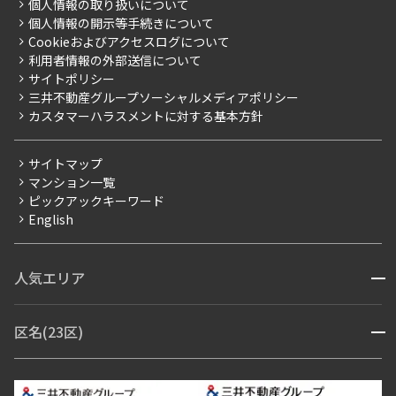
事業案内
個人情報の取り扱いについて
お部屋探しからご契約まで
プレミアムマンション
個人情報の開示等手続きについて
採用情報
よくあるご質問
Cookieおよびアクセスログについて
新築
ニュースリリース
社宅紹介
利用者情報の外部送信について
当社限定（港区・渋谷区）
サイトポリシー
お問い合わせ
【仲介会社様向け】当社仲介事業部取り扱い物件入居申込
三井不動産グループソーシャルメディアポリシー
当社限定（港区・渋谷区以外）
カスタマーハラスメントに対する基本方針
三井不動産企画
分譲賃貸
サイトマップ
賃料改定
マンション一覧
ピックアックキーワード
フリーレント
English
ペット可
コンシェルジュ付き
人気エリア
開閉
ブランドマンション
赤坂・六本木
広尾・麻布・麻布十番
虎ノ門・麻布台
区名(23区)
開閉
青山・表参道・原宿
白金・目黒
高輪・五反田・大崎
恵比寿・代官山・中目黒
渋谷・松濤・代々木上原
番町・四谷・九段
港区
渋谷区
中央区
新宿区
文京区
千代田区
目黒区
日本橋・銀座
市ヶ谷・神楽坂・飯田橋
三田・芝・浜松町
品川区
世田谷区
大田区
江東区
台東区
墨田区
中野区