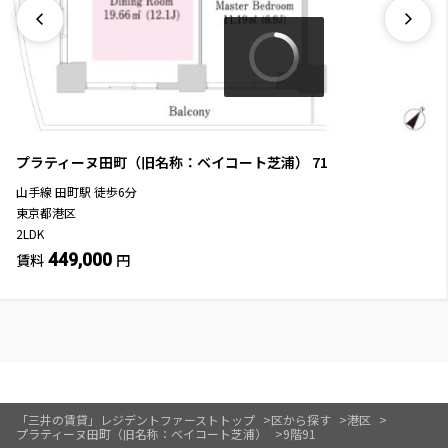
プラティーヌ田町（旧名称：ベイコート芝浦）
71
山手線
田町駅
徒歩
6
分
東京都港区
2LDK
449,000
賃料
円
「三井の賃貸」レジデントファーストトップ
区から探す
港区
プラティーヌ田町（旧名称：ベイコート芝浦）
9階91