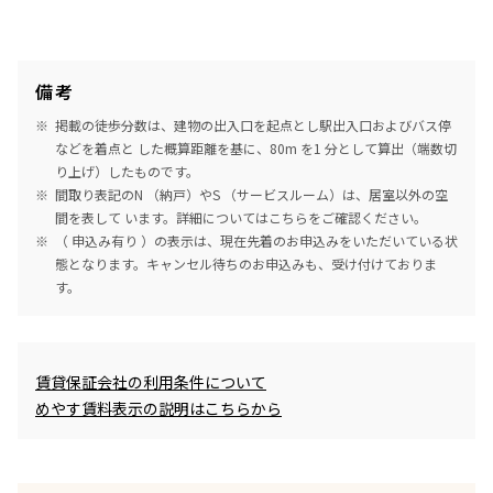
備考
掲載の徒歩分数は、建物の出入口を起点とし駅出入口およびバス停
などを着点と した概算距離を基に、80m を1 分として算出（端数切
り上げ）したものです。
間取り表記のN （納戸）やS （サービスルーム）は、居室以外の空
間を表して います。詳細については
こちら
をご確認ください。
（ 申込み有り ）の表示は、現在先着のお申込みをいただいている状
態となります。キャンセル待ちのお申込みも、受け付けておりま
す。
めやす賃料表示
賃貸保証会社の利用条件について
めやす賃料表示の説明はこちらから