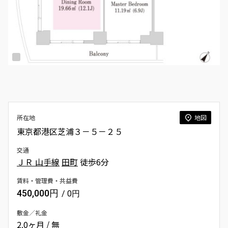
所在地
地図
東京都港区芝浦３－５－２５
交通
ＪＲ 山手線
田町
徒歩6分
賃料・管理費・共益費
450,000円
/ 0円
敷金／礼金
2.0ヶ月 / 無