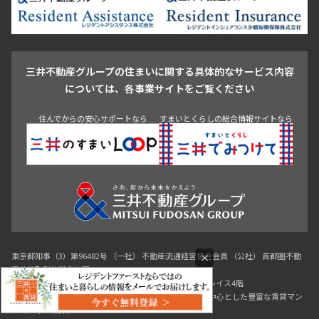
芝浦・汐留・品川
月島・勝どき・豊洲
本郷・春日・小石川
豊島区
杉並区
板橋区
北区
練馬区
荒川区
足立区
新宿・代々木
目白・高田馬場・早稲田
中野・荻窪
葛飾区
江戸川区
池尻大橋・三軒茶屋
祐天寺・学芸大学・自由が丘
三井不動産グループの住まいに関する具体的なサービス内容
駒沢・用賀・二子玉川
成城・砧
池袋・板橋・王子
については、各事業サイトをご覧ください
戸越・大井・蒲田
住んでからの安心サポートなら
すまいとくらしの総合情報サイトなら
青山
渋谷
東京・大手町
新宿
品川
目黒・中目黒
神田・御茶ノ水・秋葉原
初台・幡ヶ谷・笹塚
東京都知事（3）第96482号 （一社） 不動産流通経営協会会員 （公社） 首都圏不動
×
産公正取引協議会加盟
〒107-0052 東京都港区赤坂八丁目4番14号 青山タワープレイス4階
三井の賃貸「いちばんに、住む人のこと。」 東京都心を中心とした豊富な賃貸マン
ションのご紹介。